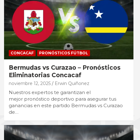
CONCACAF
PRONÓSTICOS FÚTBOL
Bermudas vs Curazao – Pronósticos
Eliminatorias Concacaf
noviembre 12, 2025
Erwin Quiñonez
Nuestros expertos te garantizan el
mejor pronóstico deportivo para asegurar tus
ganancias en este partido Bermudas vs Curazao
de…