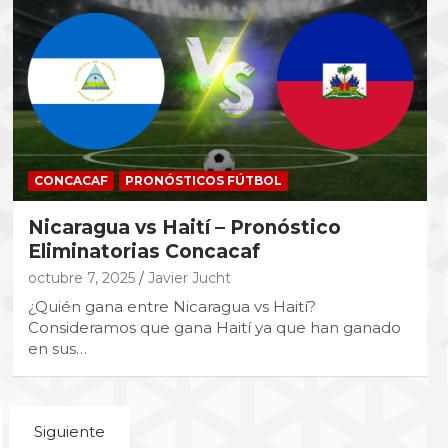
CONCACAF
PRONÓSTICOS FÚTBOL
Nicaragua vs Haití – Pronóstico
Eliminatorias Concacaf
octubre 7, 2025
Javier Jucht
¿Quién gana entre Nicaragua vs Haití?
Consideramos que gana Haití ya que han ganado
en sus…
Siguiente