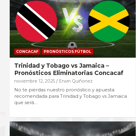
CONCACAF
PRONÓSTICOS FÚTBOL
Trinidad y Tobago vs Jamaica –
Pronósticos Eliminatorias Concacaf
noviembre 12, 2025
Erwin Quiñonez
No te pierdas nuestro pronóstico y apuesta
recomendada para Trinidad y Tobago vs Jamaica
que será…