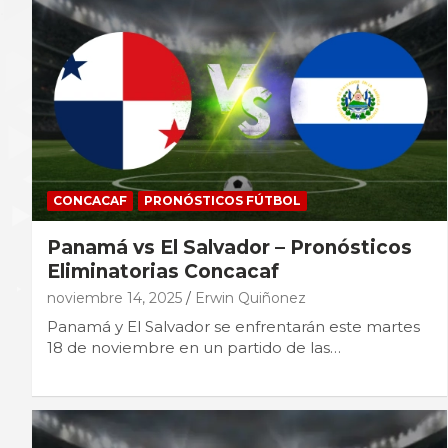
CONCACAF
PRONÓSTICOS FÚTBOL
Panamá vs El Salvador – Pronósticos
Eliminatorias Concacaf
noviembre 14, 2025
Erwin Quiñonez
Panamá y El Salvador se enfrentarán este martes
18 de noviembre en un partido de las…