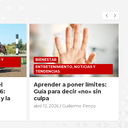
 Y
BIENESTAR
ENTRETENIMIENTO, NOTICIAS Y
TENDENCIAS
l
Aprender a poner límites:
6:
Guía para decir «no» sin
y la
culpa
abril 12, 2026
Guillermo Penzo
a