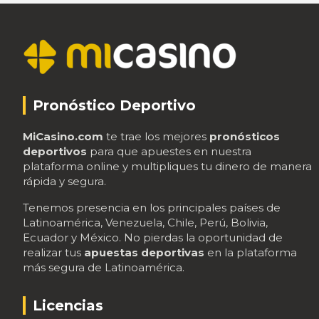
Pronóstico Deportivo
MiCasino.com
te trae los mejores
pronósticos
deportivos
para que apuestes en nuestra
plataforma online y multipliques tu dinero de manera
rápida y segura.
Tenemos presencia en los principales países de
Latinoamérica, Venezuela, Chile, Perú, Bolivia,
Ecuador y México. No pierdas la oportunidad de
realizar tus
apuestas deportivas
en la plataforma
más segura de Latinoamérica.
Licencias