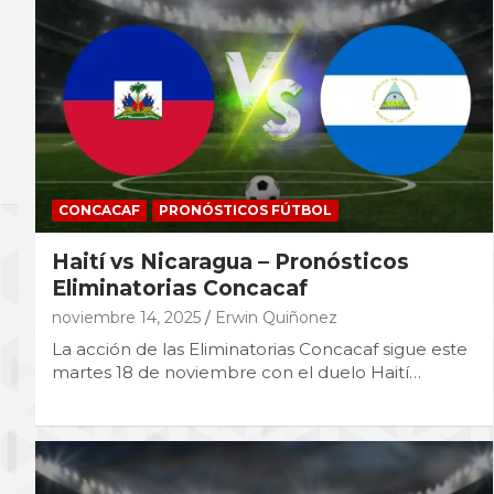
CONCACAF
PRONÓSTICOS FÚTBOL
Haití vs Nicaragua – Pronósticos
Eliminatorias Concacaf
noviembre 14, 2025
Erwin Quiñonez
La acción de las Eliminatorias Concacaf sigue este
martes 18 de noviembre con el duelo Haití…