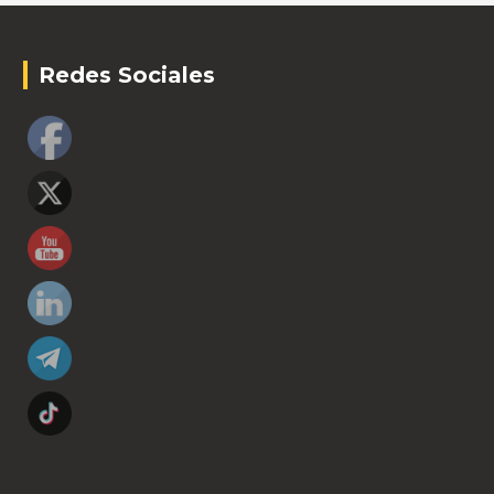
Redes Sociales