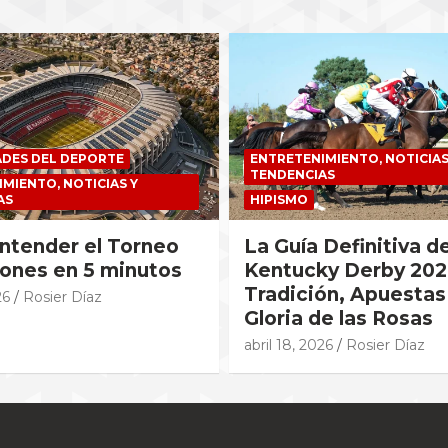
ADES DEL DEPORTE
ENTRETENIMIENTO, NOTICIAS
TENDENCIAS
MIENTO, NOTICIAS Y
AS
HIPISMO
ntender el Torneo
La Guía Definitiva de
ones en 5 minutos
Kentucky Derby 202
Tradición, Apuestas 
26
Rosier Díaz
Gloria de las Rosas
abril 18, 2026
Rosier Díaz