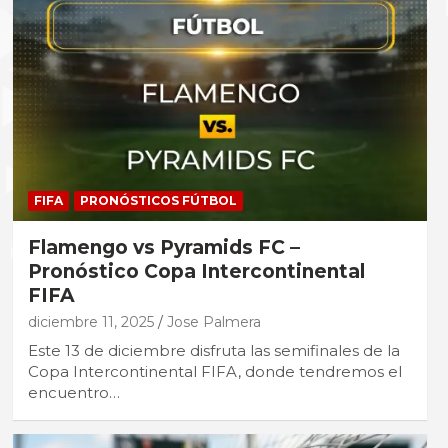
FIFA
PRONÓSTICOS FÚTBOL
Flamengo vs Pyramids FC –
Pronóstico Copa Intercontinental
FIFA
diciembre 11, 2025
Jose Palmera
Este 13 de diciembre disfruta las semifinales de la
Copa Intercontinental FIFA, donde tendremos el
encuentro…