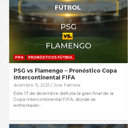
FIFA
PRONÓSTICOS FÚTBOL
PSG vs Flamengo – Pronóstico Copa
Intercontinental FIFA
diciembre 15, 2025
Jose Palmera
Este 17 de diciembre disfruta la gran final de la
Copa Intercontinental FIFA, donde se
enfrentarán…