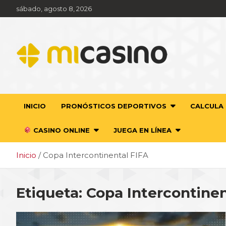
Saltar
sábado, agosto 8, 2026
al
contenido
Pronóstico
deportivo, apuestas
INICIO
PRONÓSTICOS DEPORTIVOS
CALCULA
y actualidad
CASINO ONLINE
JUEGA EN LÍNEA
deportiva
Inicio
Copa Intercontinental FIFA
Etiqueta:
Copa Intercontinen