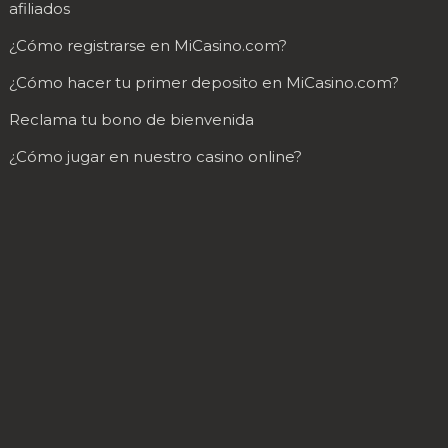
afiliados
¿Cómo registrarse en MiCasino.com?
¿Cómo hacer tu primer deposito en MiCasino.com?
Reclama tu bono de bienvenida
¿Cómo jugar en nuestro casino online?