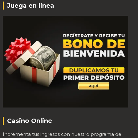
Juega en línea
Casino Online
Incrementa tus ingresos con nuestro programa de