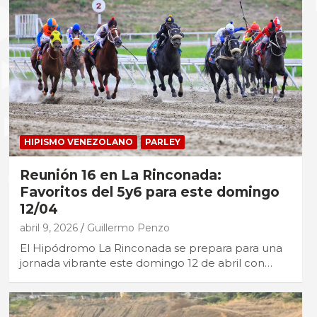
HIPISMO VENEZOLANO
PARLEY
Reunión 16 en La Rinconada:
Favoritos del 5y6 para este domingo
12/04
abril 9, 2026
Guillermo Penzo
El Hipódromo La Rinconada se prepara para una
jornada vibrante este domingo 12 de abril con…