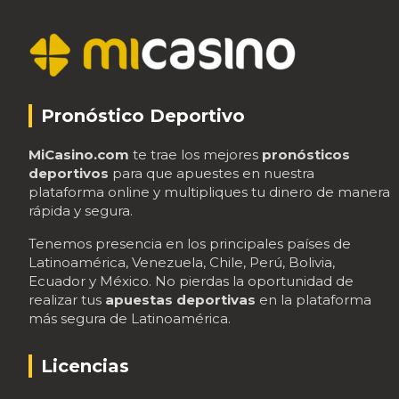
Pronóstico Deportivo
MiCasino.com
te trae los mejores
pronósticos
deportivos
para que apuestes en nuestra
plataforma online y multipliques tu dinero de manera
rápida y segura.
Tenemos presencia en los principales países de
Latinoamérica, Venezuela, Chile, Perú, Bolivia,
Ecuador y México. No pierdas la oportunidad de
realizar tus
apuestas deportivas
en la plataforma
más segura de Latinoamérica.
Licencias