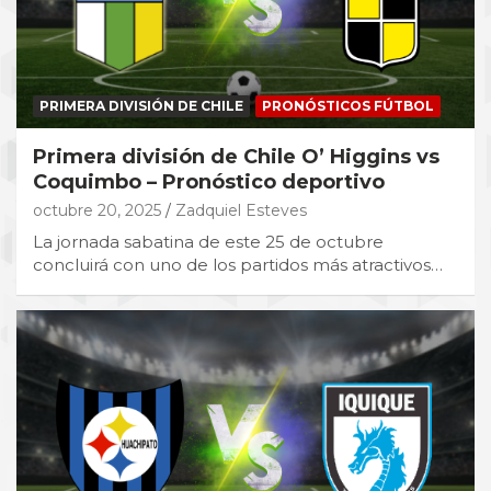
PRIMERA DIVISIÓN DE CHILE
PRONÓSTICOS FÚTBOL
Primera división de Chile O’ Higgins vs
Coquimbo – Pronóstico deportivo
octubre 20, 2025
Zadquiel Esteves
La jornada sabatina de este 25 de octubre
concluirá con uno de los partidos más atractivos…