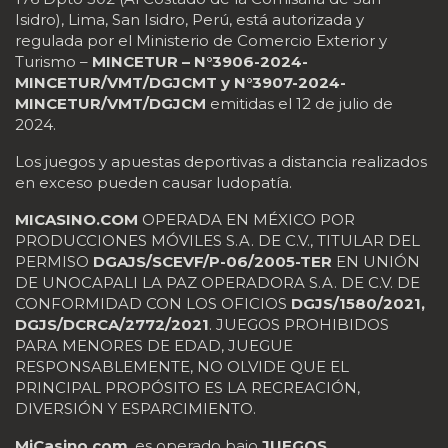
Isidro), Lima, San Isidro, Perú, está autorizada y
regulada por el Ministerio de Comercio Exterior y
Turismo –
MINCETUR – N°3906-2024-
MINCETUR/VMT/DGJCMT y N°3907-2024-
MINCETUR/VMT/DGJCM
emitidas el 12 de julio de
2024.
Los juegos y apuestas deportivas a distancia realizados
en exceso pueden causar ludopatía.
MICASINO.COM
OPERADA EN MÉXICO POR
PRODUCCIONES MÓVILES S.A. DE C.V., TITULAR DEL
PERMISO
DGAJS/SCEVF/P-06/2005-TER
EN UNIÓN
DE UNOCAPALI LA PAZ OPERADORA S.A. DE C.V. DE
CONFORMIDAD CON LOS OFICIOS
DGJS/1580/2021,
DGJS/DCRCA/2772/2021
. JUEGOS PROHIBIDOS
PARA MENORES DE EDAD, JUEGUE
RESPONSABLEMENTE, NO OLVIDE QUE EL
PRINCIPAL PROPÓSITO ES LA RECREACIÓN,
DIVERSIÓN Y ESPARCIMIENTO.
MiCasino.com
, es operado bajo
JUEGOS