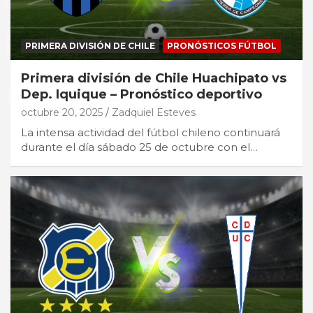
PRIMERA DIVISIÓN DE CHILE
PRONÓSTICOS FÚTBOL
Primera división de Chile Huachipato vs
Dep. Iquique – Pronóstico deportivo
octubre 20, 2025
Zadquiel Esteves
La intensa actividad del fútbol chileno continuará
durante el día sábado 25 de octubre con el…