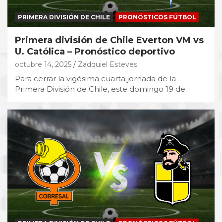
PRIMERA DIVISIÓN DE CHILE
PRONÓSTICOS FÚTBOL
Primera división de Chile Everton VM vs
U. Católica – Pronóstico deportivo
octubre 14, 2025
Zadquiel Esteves
Para cerrar la vigésima cuarta jornada de la
Primera División de Chile, este domingo 19 de…