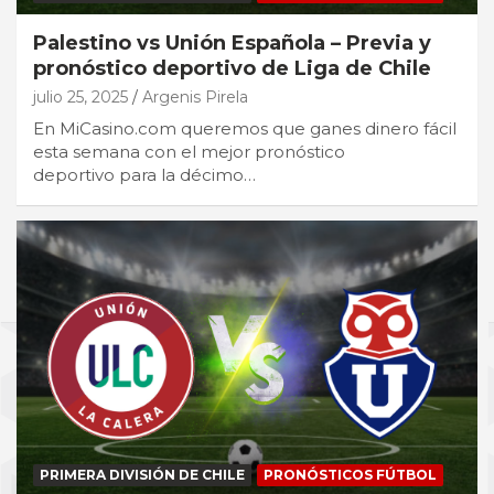
Palestino vs Unión Española – Previa y
pronóstico deportivo de Liga de Chile
julio 25, 2025
Argenis Pirela
En MiCasino.com queremos que ganes dinero fácil
esta semana con el mejor pronóstico
deportivo para la décimo…
PRIMERA DIVISIÓN DE CHILE
PRONÓSTICOS FÚTBOL