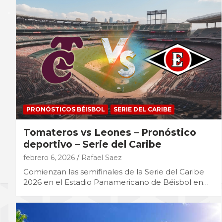
PRONÓSTICOS BÉISBOL
SERIE DEL CARIBE
Tomateros vs Leones – Pronóstico
deportivo – Serie del Caribe
febrero 6, 2026
Rafael Saez
Comienzan las semifinales de la Serie del Caribe
2026 en el Estadio Panamericano de Béisbol en…