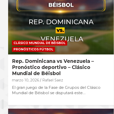
CLÁSICO MUNDIAL DE BÉISBOL
PRONÓSTICOS FÚTBOL
Rep. Dominicana vs Venezuela –
Pronóstico deportivo – Clásico
Mundial de Béisbol
marzo 10, 2026
Rafael Saez
El gran juego de la Fase de Grupos del Clásico
Mundial de Béisbol se disputará este…