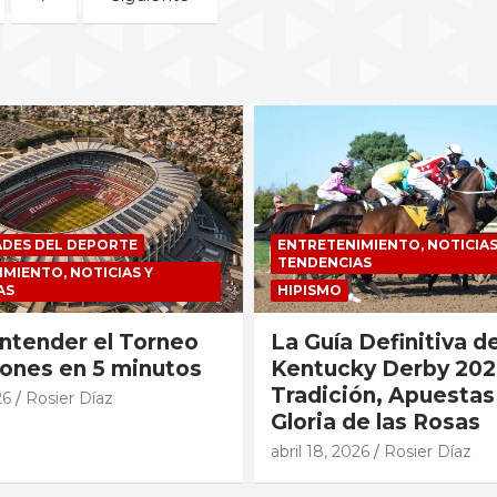
ADES DEL DEPORTE
ENTRETENIMIENTO, NOTICIAS
TENDENCIAS
MIENTO, NOTICIAS Y
AS
HIPISMO
ntender el Torneo
La Guía Definitiva de
ones en 5 minutos
Kentucky Derby 202
Tradición, Apuestas 
26
Rosier Díaz
Gloria de las Rosas
abril 18, 2026
Rosier Díaz