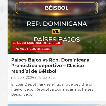
CLÁSICO MUNDIAL DE BÉISBOL
PRONÓSTICOS BÉISBOL
Países Bajos vs Rep. Dominicana –
Pronóstico deportivo – Clásico
Mundial de Béisbol
marzo 5, 2026
Rafael Saez
El LoanDepot Park es el lugar que decidirá un
nuevo juego: República Dominicana vs Países
Bajos, juego…