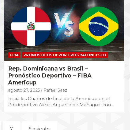
FIBA
PRONÓSTICOS DEPORTIVOS BALONCESTO
Rep. Dominicana vs Brasil –
Pronóstico Deportivo – FIBA
Americup
agosto 27, 2025
Rafael Saez
Inicia los Cuartos de final de la Americup en el
Polideportivo Alexis Arguello de Managua, con…
7
Siguiente