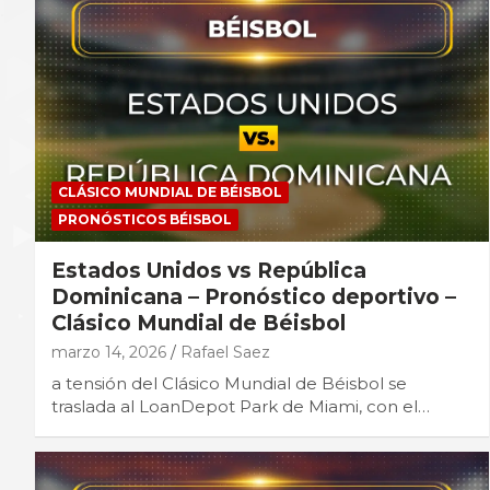
CLÁSICO MUNDIAL DE BÉISBOL
PRONÓSTICOS BÉISBOL
Estados Unidos vs República
Dominicana – Pronóstico deportivo –
Clásico Mundial de Béisbol
marzo 14, 2026
Rafael Saez
a tensión del Clásico Mundial de Béisbol se
traslada al LoanDepot Park de Miami, con el…