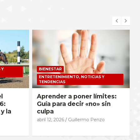
 Y
BIENESTAR
ENTRETENIMIENTO, NOTICIAS Y
TENDENCIAS
l
Aprender a poner límites:
6:
Guía para decir «no» sin
y la
culpa
abril 12, 2026
Guillermo Penzo
a