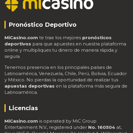
Pronóstico Deportivo
MiCasino.com
te trae los mejores
pronósticos
deportivos
para que apuestes en nuestra plataforma
online y multipliques tu dinero de manera rápida y
segura.
Tenemos presencia en los principales países de
Latinoamérica, Venezuela, Chile, Perú, Bolivia, Ecuador
y México. No pierdas la oportunidad de realizar tus
apuestas deportivas
en la plataforma más segura de
Latinoamérica.
Licencias
MiCasino.com
is operated by MiC Group
Entertainment N.V., registered under
No. 160504
at,