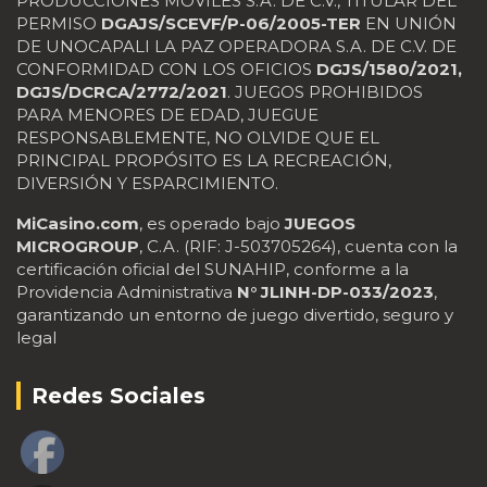
PRODUCCIONES MÓVILES S.A. DE C.V., TITULAR DEL
PERMISO
DGAJS/SCEVF/P-06/2005-TER
EN UNIÓN
DE UNOCAPALI LA PAZ OPERADORA S.A. DE C.V. DE
CONFORMIDAD CON LOS OFICIOS
DGJS/1580/2021,
DGJS/DCRCA/2772/2021
. JUEGOS PROHIBIDOS
PARA MENORES DE EDAD, JUEGUE
RESPONSABLEMENTE, NO OLVIDE QUE EL
PRINCIPAL PROPÓSITO ES LA RECREACIÓN,
DIVERSIÓN Y ESPARCIMIENTO.
MiCasino.com
, es operado bajo
JUEGOS
MICROGROUP
, C.A. (RIF: J-503705264), cuenta con la
certificación oficial del SUNAHIP, conforme a la
Providencia Administrativa
N° JLINH-DP-033/2023
,
garantizando un entorno de juego divertido, seguro y
legal
Redes Sociales