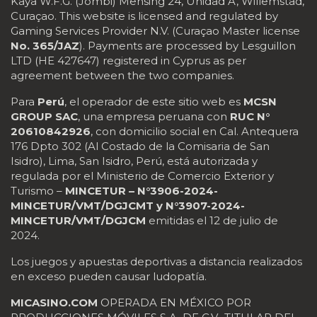
Kaya W.F.G. (Jombi) Mensing 24, Unidad A, Willemstad,
Curaçao. This website is licensed and regulated by
Gaming Services Provider N.V. (Curaçao Master license
No. 365/JAZ
). Payments are processed by Lesguillon
LTD (HE 427647) registered in Cyprus as per
agreement between the two companies.
Para
Perú
, el operador de este sitio web es
MCSN
GROUP SAC
, una empresa peruana con
RUC N°
20610842926
, con domicilio social en Cal. Antequera
176 Dpto 302 (Al Costado de la Comisaria de San
Isidro), Lima, San Isidro, Perú, está autorizada y
regulada por el Ministerio de Comercio Exterior y
Turismo –
MINCETUR – N°3906-2024-
MINCETUR/VMT/DGJCMT y N°3907-2024-
MINCETUR/VMT/DGJCM
emitidas el 12 de julio de
2024.
Los juegos y apuestas deportivas a distancia realizados
en exceso pueden causar ludopatía.
MICASINO.COM
OPERADA EN MÉXICO POR