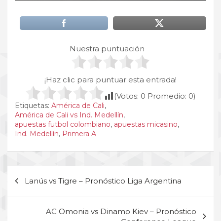
Nuestra puntuación
¡Haz clic para puntuar esta entrada!
(Votos:
0
Promedio:
0
)
Etiquetas:
América de Cali
,
América de Cali vs Ind. Medellín
,
apuestas futbol colombiano
,
apuestas micasino
,
Ind. Medellín
,
Primera A
Navegación
Lanús vs Tigre – Pronóstico Liga Argentina
de
entradas
AC Omonia vs Dinamo Kiev – Pronóstico