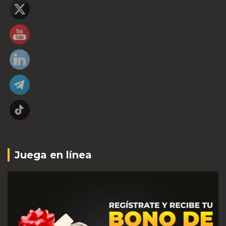
Juega en línea