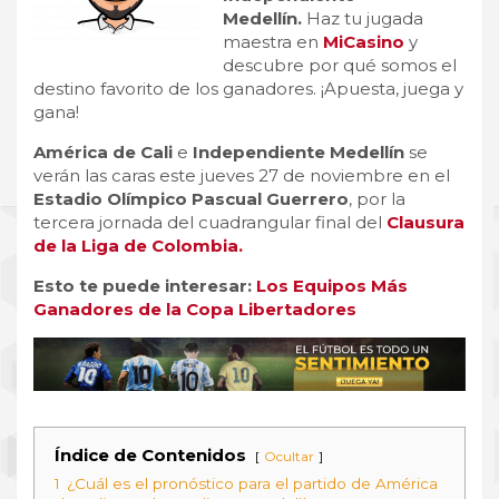
Medellín.
Haz tu jugada
maestra en
MiCasino
y
descubre por qué somos el
destino favorito de los ganadores. ¡Apuesta, juega y
gana!
América de Cali
e
Independiente Medellín
se
verán las caras este jueves 27 de noviembre en el
Estadio Olímpico Pascual Guerrero
, por la
tercera jornada del cuadrangular final del
Clausura
de la Liga de Colombia.
Esto te puede interesar:
Los Equipos Más
Ganadores de la Copa Libertadores
Índice de Contenidos
Ocultar
1
¿Cuál es el pronóstico para el partido de América