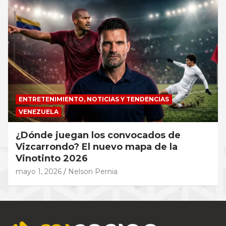
ENTRETENIMIENTO, NOTICIAS Y TENDENCIAS
VENEZUELA
¿Dónde juegan los convocados de
Vizcarrondo? El nuevo mapa de la
Vinotinto 2026
mayo 1, 2026
Nelson Pernia