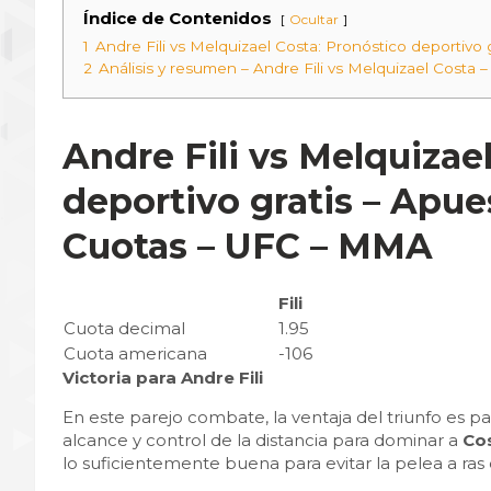
Índice de Contenidos
Ocultar
1
Andre Fili vs Melquizael Costa: Pronóstico deporti
2
Análisis y resumen – Andre Fili vs Melquizael Costa
Andre Fili vs Melquizae
deportivo gratis – Apu
Cuotas – UFC – MMA
Fili
Cuota decimal
1.95
Cuota americana
-106
Victoria para Andre Fili
En este parejo combate, la ventaja del triunfo es p
alcance y control de la distancia para dominar a
Co
lo suficientemente buena para evitar la pelea a ras 