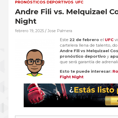
PRONÓSTICOS DEPORTIVOS
UFC
Andre Fili vs. Melquizael C
Night
febrero 19, 2025
Jose Palmera
Este
22 de febrero
el
UFC
vi
cartelera llena de talento,
Andre Fili vs Melquizael Co
pronóstico deportivo
y
apu
que será garantía de adrena
Esto te puede interesar:
Ro
Fight Night