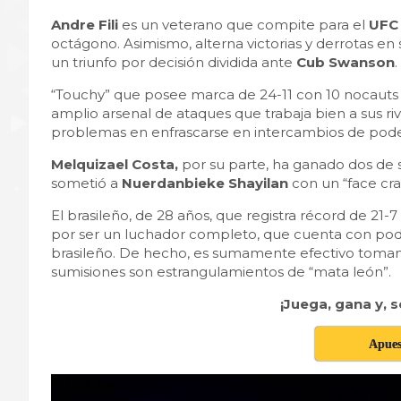
Andre Fili
es un veterano que compite para el
UFC
octágono. Asimismo, alterna victorias y derrotas en
un triunfo por decisión dividida ante
Cub Swanson
.
“Touchy” que posee marca de 24-11 con 10 nocauts y
amplio arsenal de ataques que trabaja bien a sus ri
problemas en enfrascarse en intercambios de pode
Melquizael Costa,
por su parte, ha ganado dos de 
sometió a
Nuerdanbieke Shayilan
con un “face cra
El brasileño, de 28 años, que registra récord de 21-7
por ser un luchador completo, que cuenta con poder
brasileño. De hecho, es sumamente efectivo tomand
sumisiones son estrangulamientos de “mata león”.
¡Juega, gana y, 
Apue