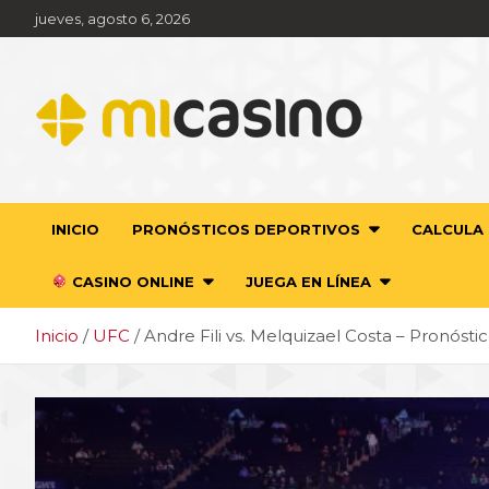
Saltar
jueves, agosto 6, 2026
al
contenido
Pronóstico
deportivo, apuestas
INICIO
PRONÓSTICOS DEPORTIVOS
CALCULA
y actualidad
CASINO ONLINE
JUEGA EN LÍNEA
deportiva
Inicio
UFC
Andre Fili vs. Melquizael Costa – Pronóst