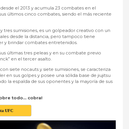
desde el 2013 y acumula 23 combates en el
 sus últimos cinco combates, siendo el más reciente
 tres sumisiones, es un golpeador creativo con un
vales desde la distancia, pero tampoco tiene
r y brindar combates entretenidos.
sus últimas tres peleas y en su combate previo
nck” en el tercer asalto.
 con siete nocauts y siete sumisiones, se caracteriza
 en sus golpes y posee una sólida base de jiujitsu
o la espalda de sus oponentes y la mayoría de sus
sobre todo… cobra!
sta UFC