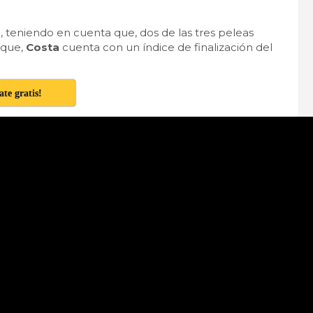
 teniendo en cuenta que, dos de las tres peleas
 que,
Costa
cuenta con un índice de finalización del
ate gratis!