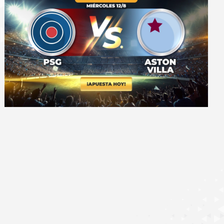
e
r
t
i
s
e
m
e
n
t
: