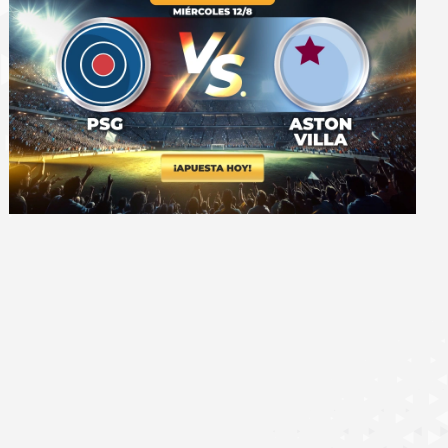
e
r
t
i
s
e
m
e
n
t
: