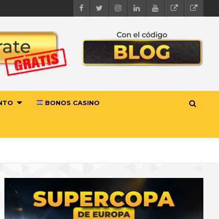
NTO
BONOS CASINO
A
d
v