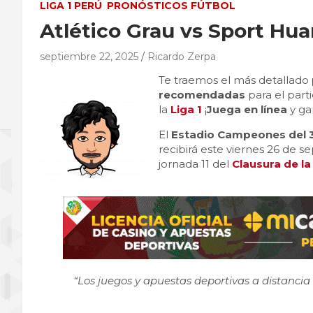
LIGA 1 PERÚ
PRONÓSTICOS FÚTBOL
Atlético Grau vs Sport Hua
septiembre 22, 2025
Ricardo Zerpa
Te traemos el más detallado
recomendadas
para el part
la
Liga 1
¡
Juega en línea
y ga
El
Estadio Campeones del
recibirá este viernes 26 de s
jornada 11 del
Clausura de la 
“Los juegos y apuestas deportivas a distanci