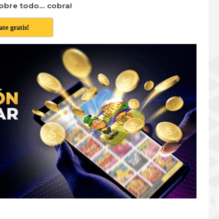
sobre todo… cobra
!
ate gratis!