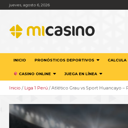
Saltar
jueves, agosto 6, 2026
al
contenido
Pronóstico
deportivo, apuestas
INICIO
PRONÓSTICOS DEPORTIVOS
CALCULA
y actualidad
CASINO ONLINE
JUEGA EN LÍNEA
deportiva
Inicio
Liga 1 Perú
Atlético Grau vs Sport Huancayo – P