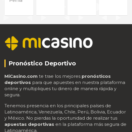
Pernia
Pronóstico Deportivo
MiCasino.com
te trae los mejores
pronósticos
deportivos
para que apuestes en nuestra plataforma
online y multipliques tu dinero de manera rápida y
segura.
Tenemos presencia en los principales países de
Latinoamérica, Venezuela, Chile, Perú, Bolivia, Ecuador
y México. No pierdas la oportunidad de realizar tus
apuestas deportivas
en la plataforma más segura de
Latinoamérica.