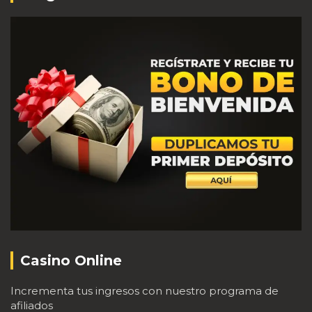
Casino Online
Incrementa tus ingresos con nuestro programa de
afiliados