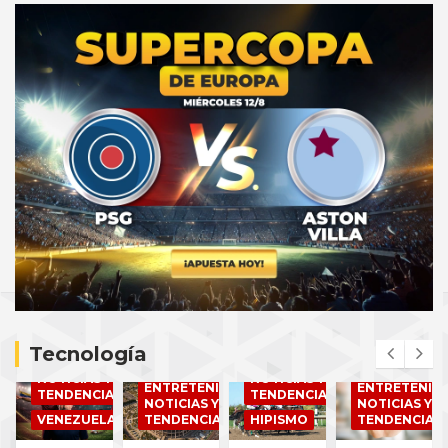
A
d
v
e
r
t
i
s
e
m
e
n
t
CURIOSIDADES
Tecnología
:
S
ENTRETENIMIENTO,
DEL DEPORTE
ENTRETENIMIENTO,
BIENESTAR
NOTICIAS Y
NOTICIAS Y
IMIENTO,
ENTRETENIMIENTO,
ENTRETENIMI
TENDENCIAS
TENDENCIAS
Y
NOTICIAS Y
NOTICIAS Y
AS
VENEZUELA
TENDENCIAS
HIPISMO
TENDENCIAS