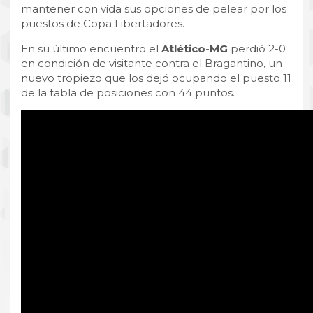
mantener con vida sus opciones de pelear por los
puestos de Copa Libertadores.
En su último encuentro el
Atlético-MG
perdió 2-0
en condición de visitante contra el Bragantino, un
nuevo tropiezo que los dejó ocupando el puesto 11
de la tabla de posiciones con 44 puntos.