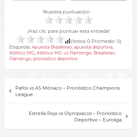
Nuestra puntuación
¡Haz clic para puntuar esta entrada!
(Votos:
0
Promedio:
0
)
Etiquetas:
Apuesta Brasileirao
,
apuesta deportiva
,
Atlético MG
,
Atlético-MG vs Flamengo
,
Brasileirao
,
Flamengo
,
pronostico deportivo
Navegación
Pafos vs AS Mónaco – Pronóstico Champions
de
League
entradas
Estrella Roja vs Olympiacos – Pronóstico
Deportivo – Euroliga