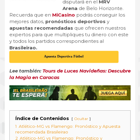
disputará en el
MRV
Arena
de Belo Horizonte.
Recuerda que en
MiCasino
podrás conseguir los
mejores datos,
pronósticos deportivos
y
apuestas recomendadas
que ofrecen nuestros
expertos para que multipliques tu dinero con este
y todos los partidos correspondientes al
Brasileirao.
Apuesta Deportiva Fútbol
Lee también:
Tours de Luces Navideñas: Descubre
la Magia en Caracas
Índice de Contenidos
Ocultar
1
Atlético-MG vs Flamengo: Pronóstico y Apuesta
recomendada Brasileirao
2
Atlético-MG vs Flamengo: Pronóstico y