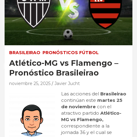
BRASILEIRAO
PRONÓSTICOS FÚTBOL
Atlético-MG vs Flamengo –
Pronóstico Brasileirao
noviembre 25, 2025
Javier Jucht
Las acciones del
Brasileirao
continúan este
martes 25
de noviembre
con el
atractivo partido
Atlético-
MG vs Flamengo,
correspondiente a la
jornada 36 y el cual se