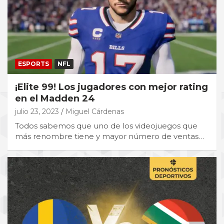
ESPORTS
NFL
¡Elite 99! Los jugadores con mejor rating
en el Madden 24
julio 23, 2023
Miguel Cárdenas
Todos sabemos que uno de los videojuegos que
más renombre tiene y mayor número de ventas…