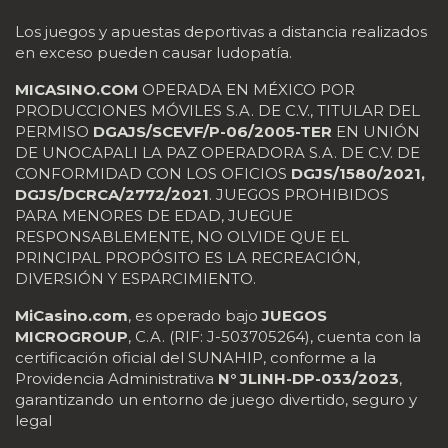
Los juegos y apuestas deportivas a distancia realizados
en exceso pueden causar ludopatía.
MICASINO.COM
OPERADA EN MÉXICO POR
PRODUCCIONES MÓVILES S.A. DE C.V., TITULAR DEL
PERMISO
DGAJS/SCEVF/P-06/2005-TER
EN UNIÓN
DE UNOCAPALI LA PAZ OPERADORA S.A. DE C.V. DE
CONFORMIDAD CON LOS OFICIOS
DGJS/1580/2021,
DGJS/DCRCA/2772/2021
. JUEGOS PROHIBIDOS
PARA MENORES DE EDAD, JUEGUE
RESPONSABLEMENTE, NO OLVIDE QUE EL
PRINCIPAL PROPÓSITO ES LA RECREACIÓN,
DIVERSIÓN Y ESPARCIMIENTO.
MiCasino.com
, es operado bajo
JUEGOS
MICROGROUP
, C.A. (RIF: J-503705264), cuenta con la
certificación oficial del SUNAHIP, conforme a la
Providencia Administrativa
N° JLINH-DP-033/2023
,
garantizando un entorno de juego divertido, seguro y
legal