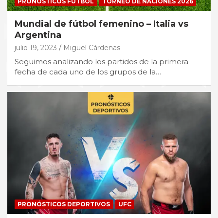
PRONÓSTICOS FÚTBOL
TORNEO DE NACIONES 2026
Mundial de fútbol femenino – Italia vs
Argentina
julio 19, 2023
Miguel Cárdenas
Seguimos analizando los partidos de la primera
fecha de cada uno de los grupos de la…
PRONÓSTICOS DEPORTIVOS
UFC