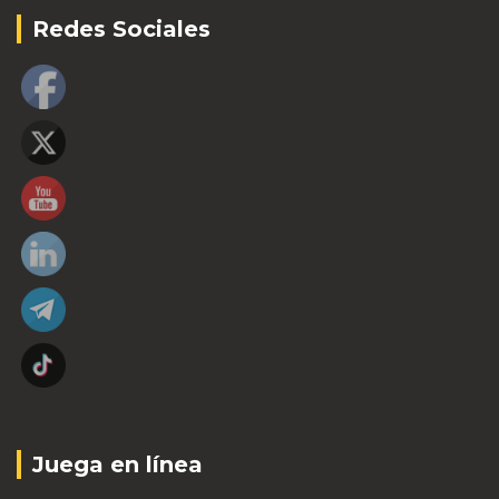
Redes Sociales
Juega en línea