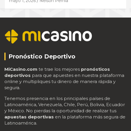
mayo 1, 2026
Nelson Pernia
Pronóstico Deportivo
MiCasino.com
te trae los mejores
pronósticos
deportivos
para que apuestes en nuestra plataforma
online y multipliques tu dinero de manera rápida y
segura.
Tenemos presencia en los principales países de
Latinoamérica, Venezuela, Chile, Perú, Bolivia, Ecuador
y México. No pierdas la oportunidad de realizar tus
apuestas deportivas
en la plataforma más segura de
Latinoamérica.