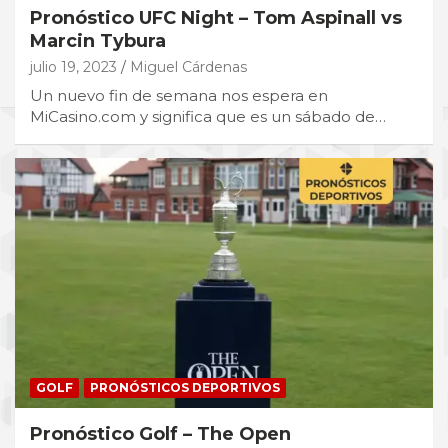
Pronóstico UFC Night – Tom Aspinall vs
Marcin Tybura
julio 19, 2023
Miguel Cárdenas
Un nuevo fin de semana nos espera en
MiCasino.com y significa que es un sábado de…
GOLF
PRONÓSTICOS DEPORTIVOS
Pronóstico Golf – The Open