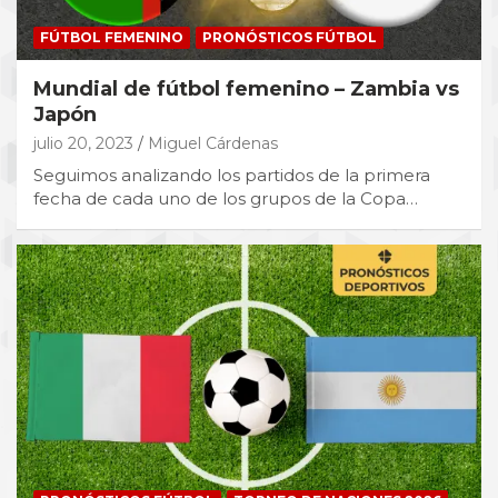
FÚTBOL FEMENINO
PRONÓSTICOS FÚTBOL
Mundial de fútbol femenino – Zambia vs
Japón
julio 20, 2023
Miguel Cárdenas
Seguimos analizando los partidos de la primera
fecha de cada uno de los grupos de la Copa…