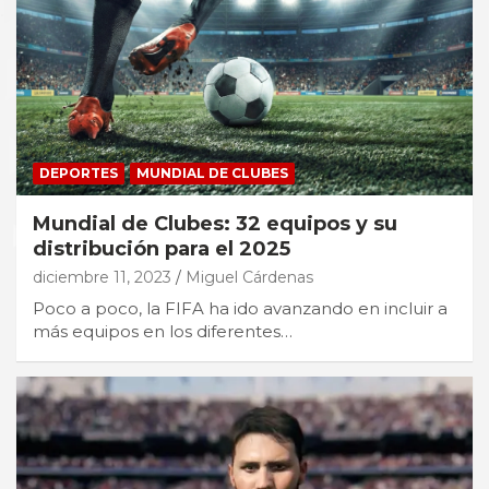
DEPORTES
MUNDIAL DE CLUBES
Mundial de Clubes: 32 equipos y su
distribución para el 2025
diciembre 11, 2023
Miguel Cárdenas
Poco a poco, la FIFA ha ido avanzando en incluir a
más equipos en los diferentes…