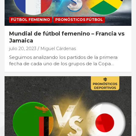
FÚTBOL FEMENINO
PRONÓSTICOS FÚTBOL
Mundial de fútbol femenino – Francia vs
Jamaica
julio 20, 2023
Miguel Cárdenas
Seguimos analizando los partidos de la primera
fecha de cada uno de los grupos de la Copa…