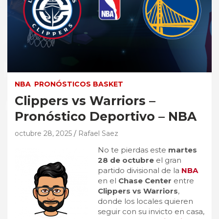
NBA
PRONÓSTICOS BASKET
Clippers vs Warriors –
Pronóstico Deportivo – NBA
octubre 28, 2025
Rafael Saez
No te pierdas este
martes
28 de octubre
el gran
partido divisional de la
NBA
en
el
Chase Center
entre
Clippers
vs Warriors
,
donde los locales quieren
seguir con su invicto en casa,