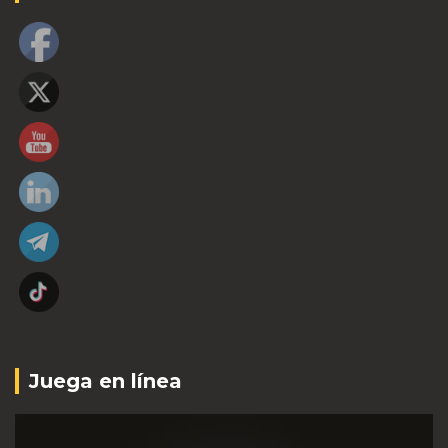
Juega en línea