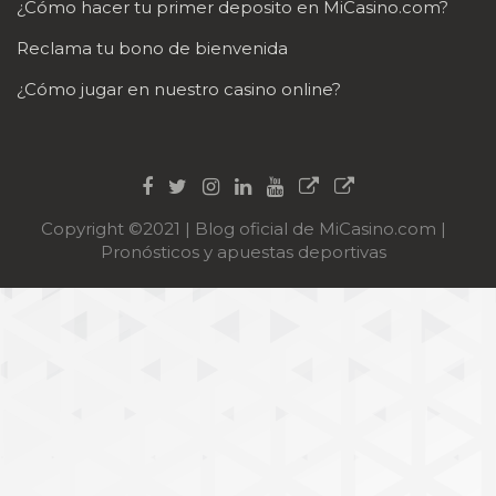
¿Cómo hacer tu primer deposito en MiCasino.com?
Reclama tu bono de bienvenida
¿Cómo jugar en nuestro casino online?
Copyright ©2021 | Blog oficial de MiCasino.com |
Pronósticos y apuestas deportivas