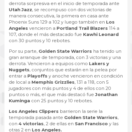
derrota sorpresiva en el inicio de temporada ante
Utah Jazz
, se recompuso con dos victorias de
manera consecutiva, la primera en casa ante
Phoenix Suns 129 a 102 y luego también en
Los
Angeles
vencieron a
Portland Trail Blazers
114 a
107, donde el más destacado fue
Kawhi Leonard
con 30 puntos y 10 rebotes.
Por su parte,
Golden State Warriors
ha tenido un
gran arranque de temporada, con 3 victorias y una
derrota. Vencieron a equipos como
Lakers y
Nuggets
, conjuntos que estarán en la pelea por
entrar a
Playoffs
y anoche vencieron en condición
de local a
Memphis Grizzlies
, 131 a 118, con 5
jugadores con más puntos y 4 de ellos con 20
puntos o más, el que más destacó fue
Jonathan
Kuminga
con 25 puntos y 10 rebotes.
Los Angeles Clippers
barrieron la serie la
temporada pasada ante
Golden State Warriors
,
con
4 victorias
, 2 de ellas en
San Francisco
y las
otras 2 en
Los Angeles.