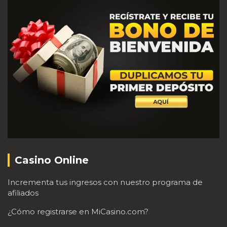
Casino Online
Incrementa tus ingresos con nuestro programa de
afiliados
¿Cómo registrarse en MiCasino.com?