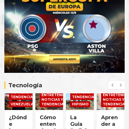
v
e
r
t
i
s
e
m
e
n
t
CURIOSIDADES
Tecnología
:
S
ENTRETENIMIENTO,
DEL DEPORTE
ENTRETENIMIENTO,
BIENESTAR
NOTICIAS Y
NOTICIAS Y
IMIENTO,
ENTRETENIMIENTO,
ENTRETENIMI
TENDENCIAS
TENDENCIAS
Y
NOTICIAS Y
NOTICIAS Y
AS
VENEZUELA
TENDENCIAS
HIPISMO
TENDENCIAS
¿Dónd
Cómo
La
Apren
e
enten
Guía
der a