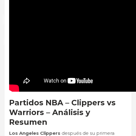
Partidos NBA – Clippers vs
Warriors – Análisis y
Resumen
Los Angeles Clippers
después de su primera