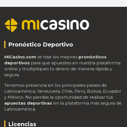
Pronóstico Deportivo
MiCasino.com
te trae los mejores
pronósticos
deportivos
para que apuestes en nuestra plataforma
online y multipliques tu dinero de manera rápida y
segura.
Tenemos presencia en los principales países de
Latinoamérica, Venezuela, Chile, Perú, Bolivia, Ecuador
y México. No pierdas la oportunidad de realizar tus
apuestas deportivas
en la plataforma más segura de
Latinoamérica.
Licencias