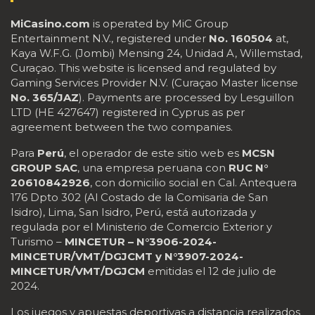
MiCasino.com
is operated by MiC Group
Entertainment N.V., registered under
No. 160504
at,
Kaya W.F.G. (Jombi) Mensing 24, Unidad A, Willemstad,
Curaçao. This website is licensed and regulated by
Gaming Services Provider N.V. (Curaçao Master license
No. 365/JAZ
). Payments are processed by Lesguillon
LTD (HE 427647) registered in Cyprus as per
agreement between the two companies.
Para
Perú
, el operador de este sitio web es
MCSN
GROUP SAC
, una empresa peruana con
RUC N°
20610842926
, con domicilio social en Cal. Antequera
176 Dpto 302 (Al Costado de la Comisaria de San
Isidro), Lima, San Isidro, Perú, está autorizada y
regulada por el Ministerio de Comercio Exterior y
Turismo –
MINCETUR – N°3906-2024-
MINCETUR/VMT/DGJCMT y N°3907-2024-
MINCETUR/VMT/DGJCM
emitidas el 12 de julio de
2024.
Los juegos y apuestas deportivas a distancia realizados