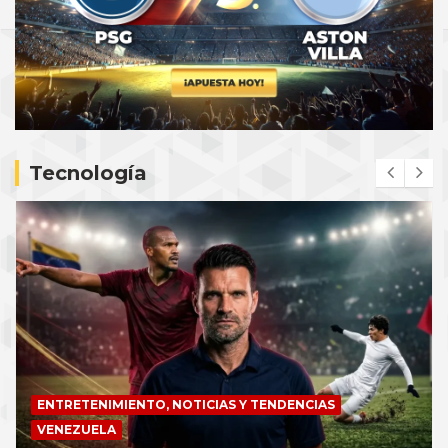
s
e
m
e
n
t
Tecnología
:
ENTRETENIMIENTO, NOTICIAS Y TENDENCIAS
VENEZUELA