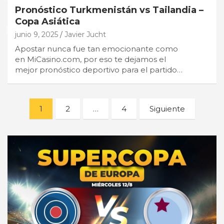
Pronóstico Turkmenistán vs Tailandia –
Copa Asiática
junio 9, 2025
Javier Jucht
Apostar nunca fue tan emocionante como
en MiCasino.com, por eso te dejamos el
mejor pronóstico deportivo para el partido…
Posts
1
2
…
4
Siguiente
pagination
A
d
v
e
r
t
i