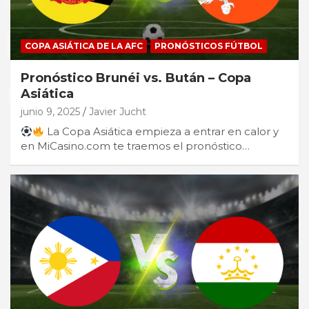
COPA ASIÁTICA DE LA AFC
PRONÓSTICOS FÚTBOL
Pronóstico Brunéi vs. Bután – Copa
Asiática
junio 9, 2025
Javier Jucht
La Copa Asiática empieza a entrar en calor y
en MiCasino.com te traemos el pronóstico…