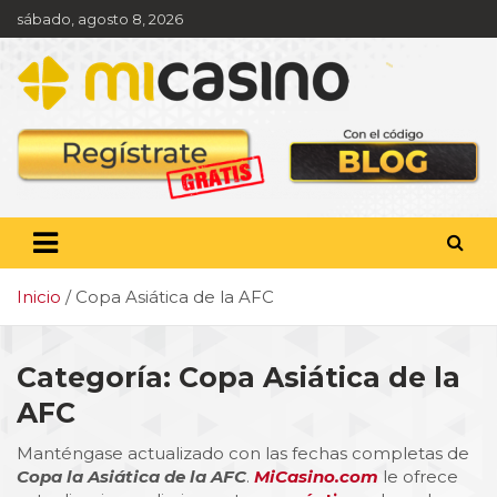
Saltar
sábado, agosto 8, 2026
al
contenido
Pronóstico deportivo,
apuestas y actualidad
deportiva
Inicio
Copa Asiática de la AFC
Categoría:
Copa Asiática de la
AFC
Manténgase actualizado con las fechas completas de
Copa la Asiática de la AFC
.
MiCasino.com
le ofrece