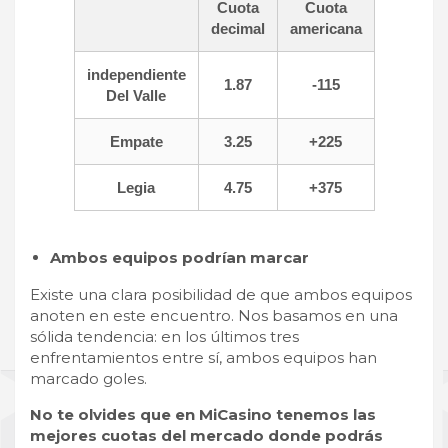
Cuota
Cuota
decimal
americana
independiente
1.87
-115
Del Valle
Empate
3.25
+225
Legia
4.75
+375
Ambos equipos podrían marcar
Existe una clara posibilidad de que ambos equipos
anoten en este encuentro. Nos basamos en una
sólida tendencia: en los últimos tres
enfrentamientos entre sí, ambos equipos han
marcado goles.
No te olvides que en MiCasino tenemos las
mejores cuotas del mercado donde podrás