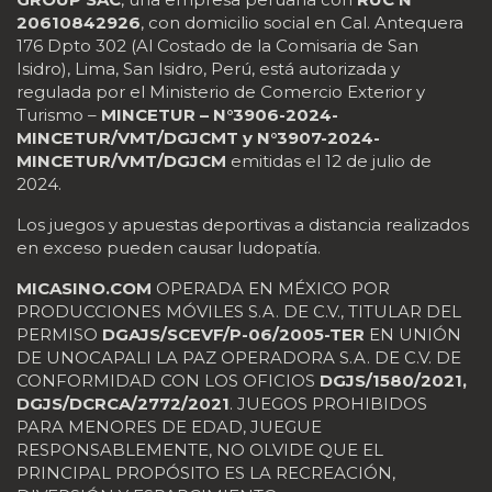
20610842926
, con domicilio social en Cal. Antequera
176 Dpto 302 (Al Costado de la Comisaria de San
Isidro), Lima, San Isidro, Perú, está autorizada y
regulada por el Ministerio de Comercio Exterior y
Turismo –
MINCETUR – N°3906-2024-
MINCETUR/VMT/DGJCMT y N°3907-2024-
MINCETUR/VMT/DGJCM
emitidas el 12 de julio de
2024.
Los juegos y apuestas deportivas a distancia realizados
en exceso pueden causar ludopatía.
MICASINO.COM
OPERADA EN MÉXICO POR
PRODUCCIONES MÓVILES S.A. DE C.V., TITULAR DEL
PERMISO
DGAJS/SCEVF/P-06/2005-TER
EN UNIÓN
DE UNOCAPALI LA PAZ OPERADORA S.A. DE C.V. DE
CONFORMIDAD CON LOS OFICIOS
DGJS/1580/2021,
DGJS/DCRCA/2772/2021
. JUEGOS PROHIBIDOS
PARA MENORES DE EDAD, JUEGUE
RESPONSABLEMENTE, NO OLVIDE QUE EL
PRINCIPAL PROPÓSITO ES LA RECREACIÓN,