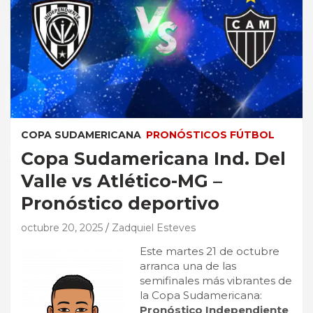
COPA SUDAMERICANA
PRONÓSTICOS FÚTBOL
Copa Sudamericana Ind. Del
Valle vs Atlético-MG –
Pronóstico deportivo
octubre 20, 2025
Zadquiel Esteves
Este martes 21 de octubre
arranca una de las
semifinales más vibrantes de
la Copa Sudamericana:
Pronóstico Independiente