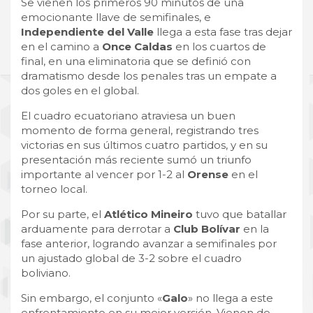
Se vienen los primeros 90 minutos de una
emocionante llave de semifinales, e
Independiente del Valle
llega a esta fase tras dejar
en el camino a
Once Caldas
en los cuartos de
final, en una eliminatoria que se definió con
dramatismo desde los penales tras un empate a
dos goles en el global.
El cuadro ecuatoriano atraviesa un buen
momento de forma general, registrando tres
victorias en sus últimos cuatro partidos, y en su
presentación más reciente sumó un triunfo
importante al vencer por 1-2 al
Orense
en el
torneo local.
Por su parte, el
Atlético Mineiro
tuvo que batallar
arduamente para derrotar a
Club Bolívar
en la
fase anterior, logrando avanzar a semifinales por
un ajustado global de 3-2 sobre el cuadro
boliviano.
Sin embargo, el conjunto «
Galo
» no llega a este
enfrentamiento en su mejor versión. Vienen de