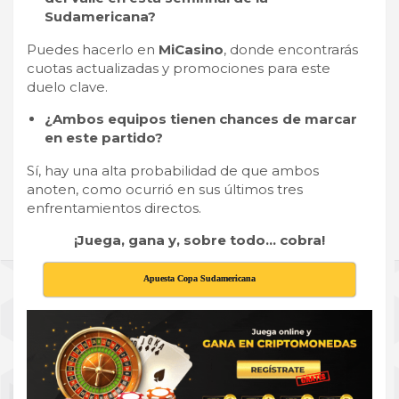
Sudamericana?
Puedes hacerlo en
MiCasino
, donde encontrarás
cuotas actualizadas y promociones para este
duelo clave.
¿Ambos equipos tienen chances de marcar
en este partido?
Sí, hay una alta probabilidad de que ambos
anoten, como ocurrió en sus últimos tres
enfrentamientos directos.
¡Juega, gana y, sobre todo… cobra!
Apuesta Copa Sudamericana