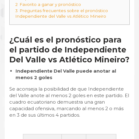
2
Favorito a ganar y pronóstico
3
Preguntas frecuentes sobre el pronóstico
Independiente del Valle vs Atlético Mineiro
¿Cuál es el pronóstico para
el partido de Independiente
Del Valle vs Atlético Mineiro?
Independiente Del Valle puede anotar al
menos 2 goles
Se aconseja la posibilidad de que Independiente
del Valle anote al menos 2 goles en este partido. El
cuadro ecuatoriano demuestra una gran
capacidad ofensiva, marcando al menos 2 o más
en 3 de sus últimos 4 partidos.