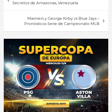
de
Secretos de Amazonas, Venezuela
entradas
Mariners y George Kirby vs Blue Jays –
Pronósticos Serie de Campeonato MLB
A
d
v
e
r
t
i
s
e
m
e