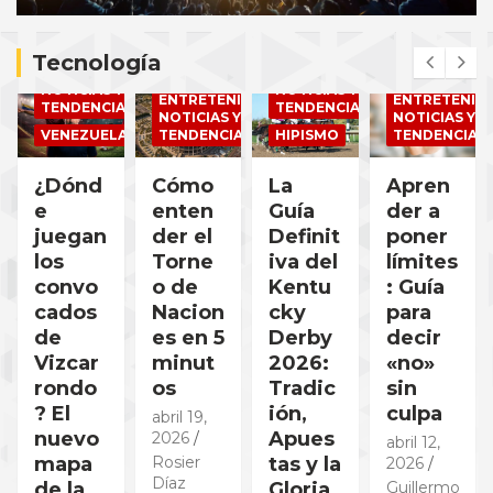
n
t
CURIOSIDADES
Tecnología
:
S
ENTRETENIMIENTO,
DEL DEPORTE
ENTRETENIMIENTO,
BIENESTAR
NOTICIAS Y
NOTICIAS Y
IMIENTO,
ENTRETENIMIENTO,
ENTRETENIMI
TENDENCIAS
TENDENCIAS
Y
NOTICIAS Y
NOTICIAS Y
AS
VENEZUELA
TENDENCIAS
HIPISMO
TENDENCIAS
¿Dónd
Cómo
La
Apren
e
enten
Guía
der a
juegan
der el
Definit
poner
los
Torne
iva del
límites
convo
o de
Kentu
: Guía
cados
Nacion
cky
para
de
es en 5
Derby
decir
Vizcar
minut
2026:
«no»
rondo
os
Tradic
sin
? El
ión,
culpa
abril 19,
nuevo
Apues
2026
abril 12,
mapa
Rosier
tas y la
2026
Díaz
de la
Gloria
Guillermo