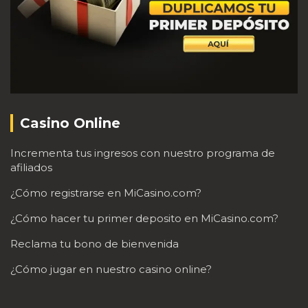
Casino Online
Incrementa tus ingresos con nuestro programa de
afiliados
¿Cómo registrarse en MiCasino.com?
¿Cómo hacer tu primer deposito en MiCasino.com?
Reclama tu bono de bienvenida
¿Cómo jugar en nuestro casino online?