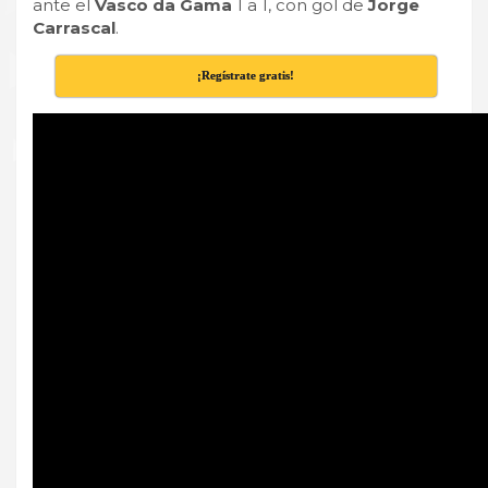
ante el
Vasco da Gama
1 a 1, con gol de
Jorge
Carrascal
.
¡Regístrate gratis!