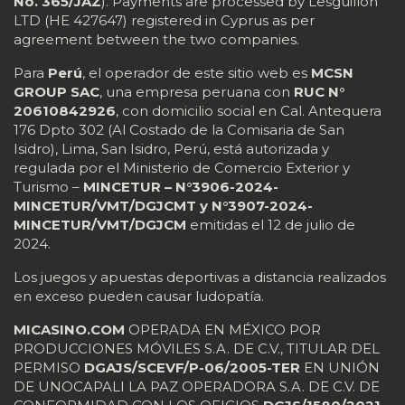
No. 365/JAZ
). Payments are processed by Lesguillon
LTD (HE 427647) registered in Cyprus as per
agreement between the two companies.
Para
Perú
, el operador de este sitio web es
MCSN
GROUP SAC
, una empresa peruana con
RUC N°
20610842926
, con domicilio social en Cal. Antequera
176 Dpto 302 (Al Costado de la Comisaria de San
Isidro), Lima, San Isidro, Perú, está autorizada y
regulada por el Ministerio de Comercio Exterior y
Turismo –
MINCETUR – N°3906-2024-
MINCETUR/VMT/DGJCMT y N°3907-2024-
MINCETUR/VMT/DGJCM
emitidas el 12 de julio de
2024.
Los juegos y apuestas deportivas a distancia realizados
en exceso pueden causar ludopatía.
MICASINO.COM
OPERADA EN MÉXICO POR
PRODUCCIONES MÓVILES S.A. DE C.V., TITULAR DEL
PERMISO
DGAJS/SCEVF/P-06/2005-TER
EN UNIÓN
DE UNOCAPALI LA PAZ OPERADORA S.A. DE C.V. DE