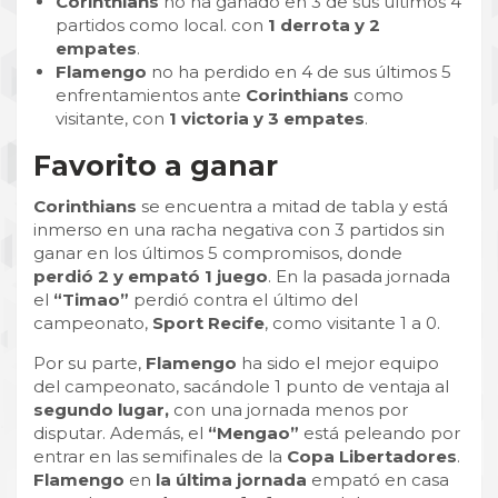
Corinthians
no ha ganado en 3 de sus últimos 4
partidos como local. con
1 derrota y 2
empates
.
Flamengo
no ha perdido en 4 de sus últimos 5
enfrentamientos ante
Corinthians
como
visitante, con
1 victoria y 3 empates
.
Favorito a ganar
Corinthians
se encuentra a mitad de tabla y está
inmerso en una racha negativa con 3 partidos sin
ganar en los últimos 5 compromisos, donde
perdió 2 y empató 1 juego
. En la pasada jornada
el
“Timao”
perdió contra el último del
campeonato,
Sport Recife
, como visitante 1 a 0.
Por su parte,
Flamengo
ha sido el mejor equipo
del campeonato, sacándole 1 punto de ventaja al
segundo lugar,
con una jornada menos por
disputar. Además, el
“Mengao”
está peleando por
entrar en las semifinales de la
Copa Libertadores
.
Flamengo
en
la última jornada
empató en casa