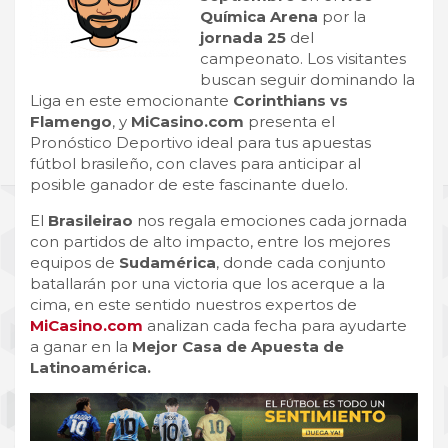
Química Arena
por la
jornada 25
del
campeonato. Los visitantes
buscan seguir dominando la
Liga en este emocionante
Corinthians vs
Flamengo
, y
MiCasino.com
presenta el
Pronóstico Deportivo ideal para tus apuestas
fútbol brasileño, con claves para anticipar al
posible ganador de este fascinante duelo.
El
Brasileirao
nos regala emociones cada jornada
con partidos de alto impacto, entre los mejores
equipos de
Sudamérica
, donde cada conjunto
batallarán por una victoria que los acerque a la
cima, en este sentido nuestros expertos de
MiCasino.com
analizan cada fecha para ayudarte
a ganar en la
Mejor Casa de Apuesta de
Latinoamérica.