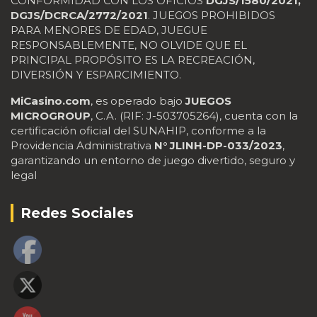
CONFORMIDAD CON LOS OFICIOS
DGJS/1580/2021,
DGJS/DCRCA/2772/2021
. JUEGOS PROHIBIDOS
PARA MENORES DE EDAD, JUEGUE
RESPONSABLEMENTE, NO OLVIDE QUE EL
PRINCIPAL PROPÓSITO ES LA RECREACIÓN,
DIVERSIÓN Y ESPARCIMIENTO.
MiCasino.com
, es operado bajo
JUEGOS
MICROGROUP
, C.A. (RIF: J-503705264), cuenta con la
certificación oficial del SUNAHIP, conforme a la
Providencia Administrativa
N° JLINH-DP-033/2023
,
garantizando un entorno de juego divertido, seguro y
legal
Redes Sociales