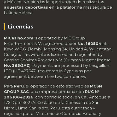
y México. No pierdas la oportunidad de realizar tus
apuestas deportivas
en la plataforma más segura de
Latinoamérica.
Licencias
MiCasino.com
is operated by MiC Group
Entertainment N.V., registered under
No. 160504
at,
Kaya W.F.G. (Jombi) Mensing 24, Unidad A, Willemstad,
Curaçao. This website is licensed and regulated by
Gaming Services Provider N.V. (Curaçao Master license
No. 365/JAZ
). Payments are processed by Lesguillon
LTD (HE 427647) registered in Cyprus as per
agreement between the two companies.
Para
Perú
, el operador de este sitio web es
MCSN
GROUP SAC
, una empresa peruana con
RUC N°
20610842926
, con domicilio social en Cal. Antequera
176 Dpto 302 (Al Costado de la Comisaria de San
Isidro), Lima, San Isidro, Perú, está autorizada y
regulada por el Ministerio de Comercio Exterior y