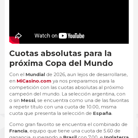
Cuotas absolutas para la
próxima Copa del Mundo
Con el
Mundial
de 2026, aun lejos de desarrollarse,
en
MiCasino.com
ya nos preparamos para la
competición con las cuotas absolutas al próximo
campeón del mundo. La selección argentina, con
o sin
Messi
, se encuentra como una de las favoritas
a repetir título con una cuota de 10.00, misma
cuota que presenta la selección de
España
.
Como gran favorito se encuentra el combinado de
Francia
, equipo que tiene una cuota de 5.60 de
ganancia, superando a
Brasil
con 7.00, e
Inglaterra