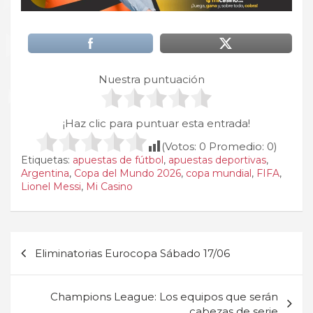
Nuestra puntuación
¡Haz clic para puntuar esta entrada!
(Votos:
0
Promedio:
0
)
Etiquetas:
apuestas de fútbol
,
apuestas deportivas
,
Argentina
,
Copa del Mundo 2026
,
copa mundial
,
FIFA
,
Lionel Messi
,
Mi Casino
Navegación
Eliminatorias Eurocopa Sábado 17/06
de
entradas
Champions League: Los equipos que serán
cabezas de serie