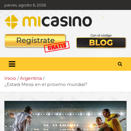
Saltar
jueves, agosto 6, 2026
al
contenido
Pronóstico deportivo,
apuestas y actualidad
deportiva
Inicio
Argentina
¿Estará Messi en el próximo mundial?