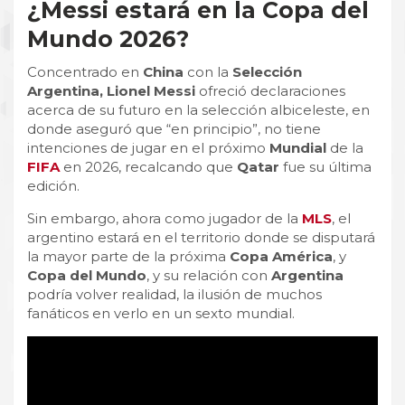
¿Messi estará en la Copa del
Mundo 2026?
Concentrado en
China
con la
Selección
Argentina, Lionel Messi
ofreció declaraciones
acerca de su futuro en la selección albiceleste, en
donde aseguró que “en principio”, no tiene
intenciones de jugar en el próximo
Mundial
de la
FIFA
en 2026, recalcando que
Qatar
fue su última
edición.
Sin embargo, ahora como jugador de la
MLS
, el
argentino estará en el territorio donde se disputará
la mayor parte de la próxima
Copa América
, y
Copa del Mundo
, y su relación con
Argentina
podría volver realidad, la ilusión de muchos
fanáticos en verlo en un sexto mundial.