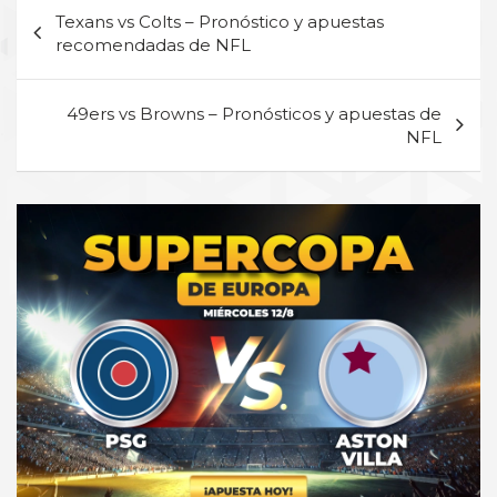
Navegación
Texans vs Colts – Pronóstico y apuestas
de
recomendadas de NFL
entradas
49ers vs Browns – Pronósticos y apuestas de
NFL
A
d
v
e
r
t
i
s
e
m