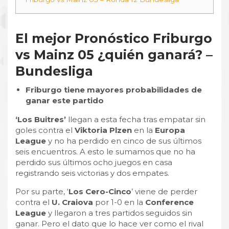
El mejor Pronóstico Friburgo
vs Mainz 05 ¿quién ganará? –
Bundesliga
Friburgo tiene mayores probabilidades de
ganar este partido
‘Los Buitres’
llegan a esta fecha tras empatar sin
goles contra el
Viktoria Plzen
en la
Europa
League
y no ha perdido en cinco de sus últimos
seis encuentros. A esto le sumamos que no ha
perdido sus últimos ocho juegos en casa
registrando seis victorias y dos empates.
Por su parte, ‘
Los Cero-Cinco
’ viene de perder
contra el
U. Craiova
por 1-0 en la
Conference
League
y llegaron a tres partidos seguidos sin
ganar. Pero el dato que lo hace ver como el rival