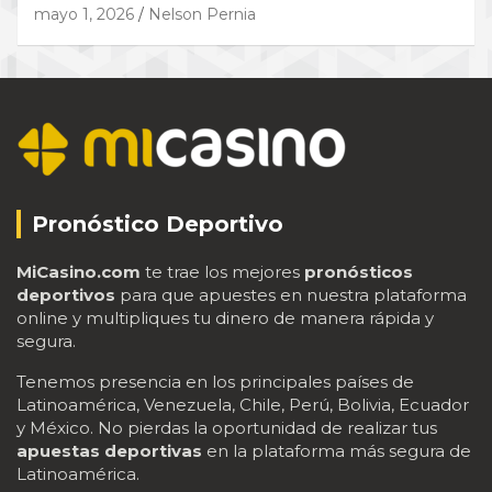
mayo 1, 2026
Nelson Pernia
Pronóstico Deportivo
MiCasino.com
te trae los mejores
pronósticos
deportivos
para que apuestes en nuestra plataforma
online y multipliques tu dinero de manera rápida y
segura.
Tenemos presencia en los principales países de
Latinoamérica, Venezuela, Chile, Perú, Bolivia, Ecuador
y México. No pierdas la oportunidad de realizar tus
apuestas deportivas
en la plataforma más segura de
Latinoamérica.