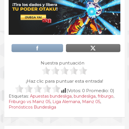
Nuestra puntuación
¡Haz clic para puntuar esta entrada!
(Votos:
0
Promedio:
0
)
Etiquetas:
Apuestas bundesliga
,
bundesliga
,
friburgo
,
Friburgo vs Mainz 05
,
Liga Alemana
,
Mainz 05
,
Pronósticos Bundesliga