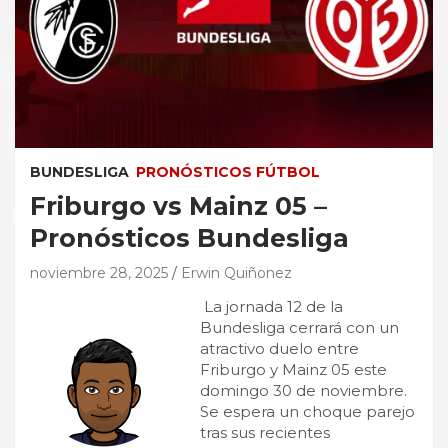
BUNDESLIGA
PRONÓSTICOS FÚTBOL
Friburgo vs Mainz 05 –
Pronósticos Bundesliga
noviembre 28, 2025
Erwin Quiñonez
La jornada 12 de la
Bundesliga cerrará con un
atractivo duelo entre
Friburgo y Mainz 05 este
domingo 30 de noviembre.
Se espera un choque parejo
tras sus recientes