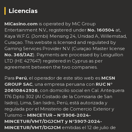
Licencias
MiCasino.com
is operated by MiC Group
Entertainment N.V., registered under
No. 160504
at,
Kaya W.F.G. (Jombi) Mensing 24, Unidad A, Willemstad,
Curaçao. This website is licensed and regulated by
Gaming Services Provider N.V. (Curaçao Master license
No. 365/JAZ
). Payments are processed by Lesguillon
LTD (HE 427647) registered in Cyprus as per
agreement between the two companies.
Para
Perú
, el operador de este sitio web es
MCSN
GROUP SAC
, una empresa peruana con
RUC N°
20610842926
, con domicilio social en Cal. Antequera
176 Dpto 302 (Al Costado de la Comisaria de San
Isidro), Lima, San Isidro, Perú, está autorizada y
regulada por el Ministerio de Comercio Exterior y
Turismo –
MINCETUR – N°3906-2024-
MINCETUR/VMT/DGJCMT y N°3907-2024-
MINCETUR/VMT/DGJCM
emitidas el 12 de julio de