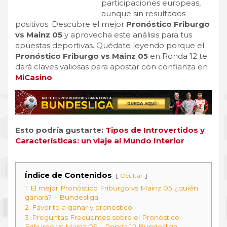
participaciones europeas,
aunque sin resultados
positivos. Descubre el mejor
Pronóstico Friburgo
vs Mainz 05
y aprovecha este análisis para tus
apuestas deportivas. Quédate leyendo porque el
Pronóstico Friburgo vs Mainz 05
en Ronda 12 te
dará claves valiosas para apostar con confianza en
MiCasino
.
Esto podría gustarte:
Tipos de Introvertidos y
Características: un viaje al Mundo Interior
Índice de Contenidos
Ocultar
1
El mejor Pronóstico Friburgo vs Mainz 05 ¿quién
ganará? – Bundesliga
2
Favorito a ganar y pronóstico
3
Preguntas Frecuentes sobre el Pronóstico
Friburgo vs Mainz 05 – Ronda 12 Bundesliga