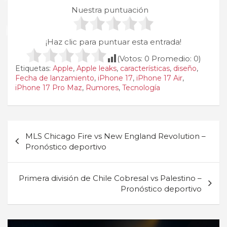
Nuestra puntuación
¡Haz clic para puntuar esta entrada!
(Votos:
0
Promedio:
0
)
Etiquetas:
Apple
,
Apple leaks
,
características
,
diseño
,
Fecha de lanzamiento
,
iPhone 17
,
iPhone 17 Air
,
iPhone 17 Pro Maz
,
Rumores
,
Tecnología
Navegación
MLS Chicago Fire vs New England Revolution –
de
Pronóstico deportivo
entradas
Primera división de Chile Cobresal vs Palestino –
Pronóstico deportivo
A