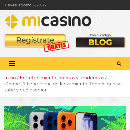
Saltar
jueves, agosto 6, 2026
al
contenido
Pronóstico deportivo,
apuestas y actualidad
deportiva
Inicio
Entretenimiento, noticias y tendencias
iPhone 17 tiene fecha de lanzamiento: Todo lo que se
sabe y qué esperar