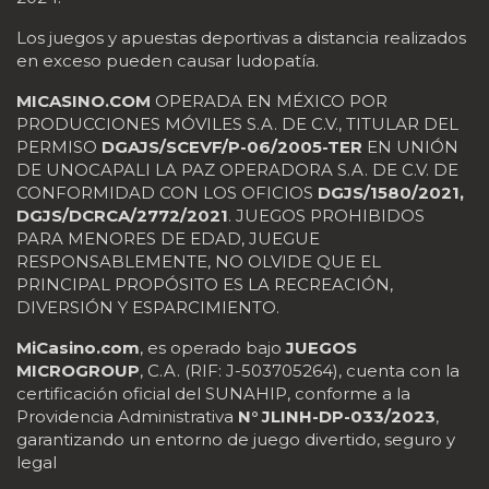
Los juegos y apuestas deportivas a distancia realizados
en exceso pueden causar ludopatía.
MICASINO.COM
OPERADA EN MÉXICO POR
PRODUCCIONES MÓVILES S.A. DE C.V., TITULAR DEL
PERMISO
DGAJS/SCEVF/P-06/2005-TER
EN UNIÓN
DE UNOCAPALI LA PAZ OPERADORA S.A. DE C.V. DE
CONFORMIDAD CON LOS OFICIOS
DGJS/1580/2021,
DGJS/DCRCA/2772/2021
. JUEGOS PROHIBIDOS
PARA MENORES DE EDAD, JUEGUE
RESPONSABLEMENTE, NO OLVIDE QUE EL
PRINCIPAL PROPÓSITO ES LA RECREACIÓN,
DIVERSIÓN Y ESPARCIMIENTO.
MiCasino.com
, es operado bajo
JUEGOS
MICROGROUP
, C.A. (RIF: J-503705264), cuenta con la
certificación oficial del SUNAHIP, conforme a la
Providencia Administrativa
N° JLINH-DP-033/2023
,
garantizando un entorno de juego divertido, seguro y
legal