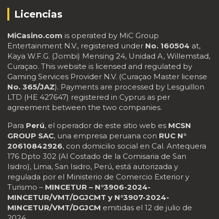
Licencias
MiCasino.com
is operated by MiC Group
Entertainment N.V., registered under
No. 160504
at,
Kaya W.F.G. (Jombi) Mensing 24, Unidad A, Willemstad,
Curaçao. This website is licensed and regulated by
Gaming Services Provider N.V. (Curaçao Master license
No. 365/JAZ
). Payments are processed by Lesguillon
LTD (HE 427647) registered in Cyprus as per
agreement between the two companies.
Para
Perú
, el operador de este sitio web es
MCSN
GROUP SAC
, una empresa peruana con
RUC N°
20610842926
, con domicilio social en Cal. Antequera
176 Dpto 302 (Al Costado de la Comisaria de San
Isidro), Lima, San Isidro, Perú, está autorizada y
regulada por el Ministerio de Comercio Exterior y
Turismo –
MINCETUR – N°3906-2024-
MINCETUR/VMT/DGJCMT y N°3907-2024-
MINCETUR/VMT/DGJCM
emitidas el 12 de julio de
2024.