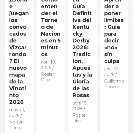
e
enten
Guía
der a
juegan
der el
Definit
poner
los
Torne
iva del
límites
convo
o de
Kentu
: Guía
cados
Nacion
cky
para
de
es en 5
Derby
decir
Vizcar
minut
2026:
«no»
rondo
os
Tradic
sin
? El
ión,
culpa
abril 19,
nuevo
Apues
2026
abril 12,
mapa
Rosier
tas y la
2026
Díaz
de la
Gloria
Guillermo
Penzo
Vinoti
de las
nto
Rosas
2026
abril 18,
2026
mayo 1,
Rosier
2026
Díaz
Nelson
Pernia