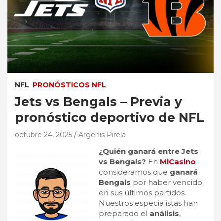
NFL
PRONÓSTICOS NFL
Jets vs Bengals – Previa y
pronóstico deportivo de NFL
octubre 24, 2025
Argenis Pirela
¿Quién ganará entre Jets
vs Bengals?
En
MiCasino
consideramos que
ganará
Bengals
por haber vencido
en sus últimos partidos.
Nuestros especialistas han
preparado el
análisis
,