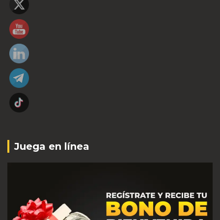
Juega en línea