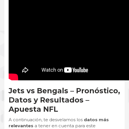
Jets vs Bengals –
Pronóstico,
Datos y Resultados –
Apuesta
NFL
A continuación, te desvelamos los
datos más
relevantes
a tener en cuenta para este