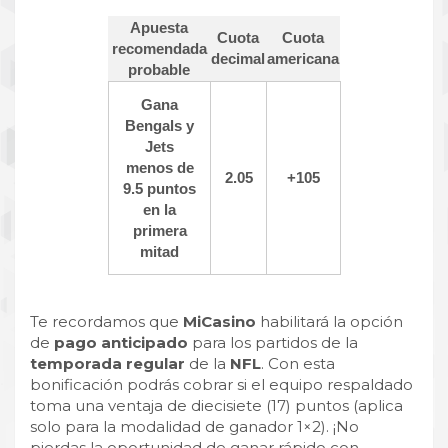
Apuesta
Cuota
Cuota
recomendada
decimal
americana
probable
Gana
Bengals y
Jets
menos de
2.05
+105
9.5 puntos
en la
primera
mitad
Te recordamos que
MiCasino
habilitará la opción
de
pago anticipado
para los partidos de la
temporada regular
de la
NFL
. Con esta
bonificación podrás cobrar si el equipo respaldado
toma una ventaja de diecisiete (17) puntos (aplica
solo para la modalidad de ganador 1×2). ¡No
pierdas la oportunidad de ganar rápido con