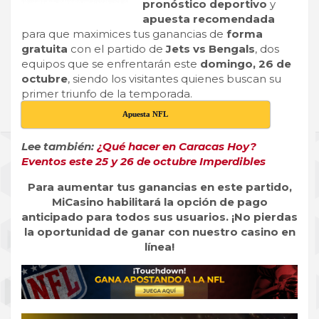
pronóstico deportivo
y
apuesta recomendada
para que maximices tus ganancias de
forma
gratuita
con el partido de
Jets vs Bengals
, dos
equipos que se enfrentarán este
domingo, 26 de
octubre
, siendo los visitantes quienes buscan su
primer triunfo de la temporada.
Apuesta NFL
Lee también:
¿Qué hacer en Caracas Hoy?
Eventos este 25 y 26 de octubre Imperdibles
Para aumentar tus ganancias en este partido,
MiCasino habilitará la opción de pago
anticipado para todos sus usuarios. ¡No pierdas
la oportunidad de ganar con nuestro casino en
línea!