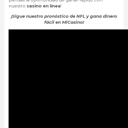
nuestro
casino en línea
!
¡Sigue nuestro pronóstico de NFL y gana dinero
fácil en MiCasino!