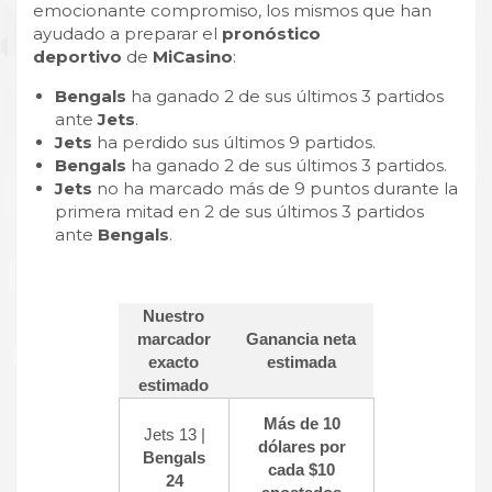
emocionante compromiso, los mismos que han
ayudado a preparar el
pronóstico
deportivo
de
MiCasino
:
Bengals
ha ganado 2 de sus últimos 3 partidos
ante
Jets
.
Jets
ha perdido sus últimos 9 partidos.
Bengals
ha ganado 2 de sus últimos 3 partidos.
Jets
no ha marcado más de 9 puntos durante la
primera mitad en 2 de sus últimos 3 partidos
ante
Bengals
.
Nuestro
marcador
Ganancia neta
exacto
estimada
estimado
Más de 10
Jets 13 |
dólares por
Bengals
cada $10
24