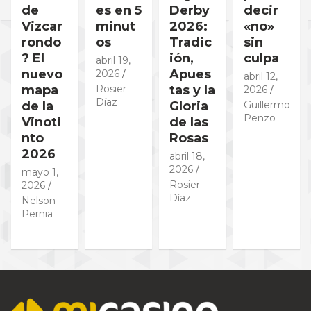
de
es en 5
Derby
decir
Vizcar
minut
2026:
«no»
rondo
os
Tradic
sin
? El
ión,
culpa
abril 19,
nuevo
Apues
2026
abril 12,
mapa
Rosier
tas y la
2026
Díaz
de la
Gloria
Guillermo
Penzo
Vinoti
de las
nto
Rosas
2026
abril 18,
2026
mayo 1,
Rosier
2026
Díaz
Nelson
Pernia