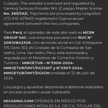
Curaçao. This website is licensed and regulated by
Gaming Services Provider N.V. (Curaçao Master license
No. 365/JAZ
). Payments are processed by Lesguillon
LTD (HE 427647) registered in Cyprus as per
agreement between the two companies.
Para
Perú
, el operador de este sitio web es
MCSN
GROUP SAC
, una empresa peruana con
RUC N°
20610842926
, con domicilio social en Cal. Antequera
176 Dpto 302 (Al Costado de la Comisaria de San
Isidro), Lima, San Isidro, Perú, está autorizada y
regulada por el Ministerio de Comercio Exterior y
Turismo –
MINCETUR – N°3906-2024-
MINCETUR/VMT/DGJCMT y N°3907-2024-
MINCETUR/VMT/DGJCM
emitidas el 12 de julio de
2024.
Los juegos y apuestas deportivas a distancia realizados
en exceso pueden causar ludopatía.
MICASINO.COM
OPERADA EN MÉXICO POR
PRODUCCIONES MÓVILES S.A. DE C.V., TITULAR DEL