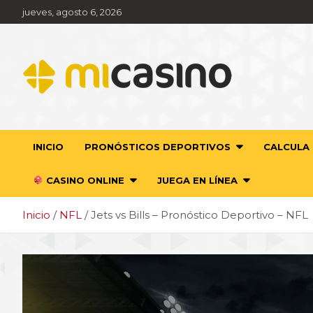
Saltar
jueves, agosto 6, 2026
al
contenido
Pronóstico
deportivo, apuestas
INICIO
PRONÓSTICOS DEPORTIVOS
CALCULA
y actualidad
CASINO ONLINE
JUEGA EN LÍNEA
deportiva
Inicio
NFL
Jets vs Bills – Pronóstico Deportivo – NFL