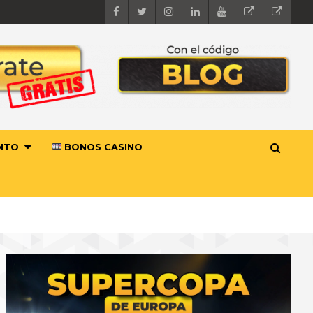
NTO
BONOS CASINO
A
d
v