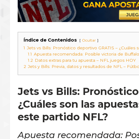
Índice de Contenidos
Ocultar
1
Jets vs Bills: Pronóstico deportivo GRATIS – ¿Cuále
1.1
Apuesta recomendada: Posible victoria de Buffalo 
1.2
Datos extras para tu apuesta – NFL juegos HOY
2
Jets y Bills: Previa, datos y resultados de NFL – Fú
Jets vs Bills: Pronósti
¿Cuáles son las apuest
este partido NFL?
Apuesta recomendada: Posib