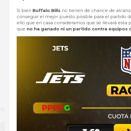
Si bien
Buffalo Bills
no tienen de chance de alcanza
conseguir el mejor puesto posible para el partido d
ello que en casa consideramos que se llevará esta po
que
no ha ganado ni un partido contra equipos d