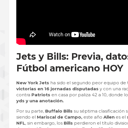
Jets y Bills: Previa, dat
Fútbol americano HOY
New York Jets
ha sido el segundo peor equipo de 
victorias en 16 jornadas disputadas
y con una ra
contra
Patriots
en casa por paliza 42 a 10, donde l
yds y una anotación.
Por su parte,
Buffalo Bills
su séptima clasificación 
siendo el
Mariscal de Campo,
este año
Allen
es el
NFL
, sin embargo, los
Bills
perdieron el título divisi