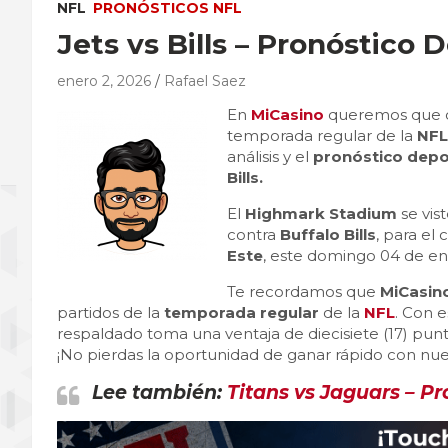
NFL
PRONÓSTICOS NFL
Jets vs Bills – Pronóstico 
enero 2, 2026
Rafael Saez
En
MiCasino
queremos que co
temporada regular de la
NFL
análisis y el
pronóstico depo
Bills
.
El
Highmark Stadium
se vis
contra
Buffalo Bills
, para el
Este
, este domingo 04 de en
Te recordamos que
MiCasin
partidos de la
temporada regular
de la
NFL
. Con e
respaldado toma una ventaja de diecisiete (17) punt
¡No pierdas la oportunidad de ganar rápido con nu
Lee también:
Titans vs Jaguars – Pr