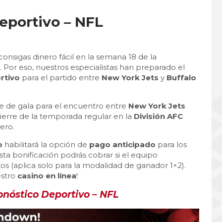
Deportivo – NFL
nsigas dinero fácil en la semana 18 de la
. Por eso, nuestros especialistas han preparado el
rtivo
para el partido entre
New York Jets
y
Buffalo
te de gala para el encuentro entre
New York Jets
 cierre de la temporada regular en la
División AFC
ero.
o
habilitará la opción de
pago anticipado
para los
sta bonificación podrás cobrar si el equipo
os (aplica solo para la modalidad de ganador 1×2).
estro
casino en línea
!
onóstico Deportivo – NFL