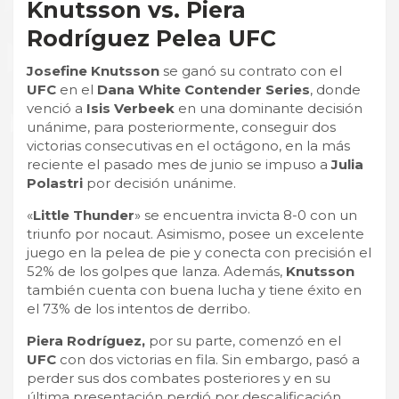
Knutsson vs. Piera
Rodríguez Pelea UFC
Josefine Knutsson
se ganó su contrato con el
UFC
en el
Dana White Contender Series
, donde
venció a
Isis Verbeek
en una dominante decisión
unánime, para posteriormente, conseguir dos
victorias consecutivas en el octágono, en la más
reciente el pasado mes de junio se impuso a
Julia
Polastri
por decisión unánime.
«
Little Thunder
» se encuentra invicta 8-0 con un
triunfo por nocaut. Asimismo, posee un excelente
juego en la pelea de pie y conecta con precisión el
52% de los golpes que lanza. Además,
Knutsson
también cuenta con buena lucha y tiene éxito en
el 73% de los intentos de derribo.
Piera Rodríguez,
por su parte, comenzó en el
UFC
con dos victorias en fila. Sin embargo, pasó a
perder sus dos combates posteriores y en su
última presentación perdió por descalificación