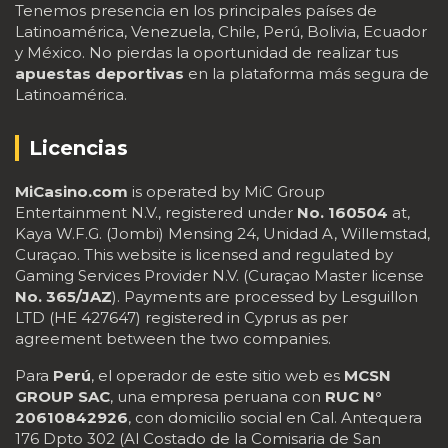
Tenemos presencia en los principales países de
Latinoamérica, Venezuela, Chile, Perú, Bolivia, Ecuador
y México. No pierdas la oportunidad de realizar tus
apuestas deportivas
en la plataforma más segura de
Latinoamérica.
Licencias
MiCasino.com
is operated by MiC Group
Entertainment N.V., registered under
No. 160504
at,
Kaya W.F.G. (Jombi) Mensing 24, Unidad A, Willemstad,
Curaçao. This website is licensed and regulated by
Gaming Services Provider N.V. (Curaçao Master license
No. 365/JAZ
). Payments are processed by Lesguillon
LTD (HE 427647) registered in Cyprus as per
agreement between the two companies.
Para
Perú
, el operador de este sitio web es
MCSN
GROUP SAC
, una empresa peruana con
RUC N°
20610842926
, con domicilio social en Cal. Antequera
176 Dpto 302 (Al Costado de la Comisaria de San