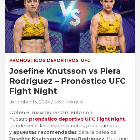
PRONÓSTICOS DEPORTIVOS
UFC
Josefine Knutsson vs Piera
Rodríguez – Pronóstico UFC
Fight Night
diciembre 13, 2024
Jose Palmera
Obtén el máximo rendimiento con
nuestro
pronóstico deportivo UFC Fight Night
,
donde verás las mejores cuotas, predicciones
y
apuestas recomendadas
para la pelea de
Josefine Knutsson vs Piera Rodríguez
. Deja que