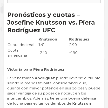
Pronósticos y cuotas –
Josefine Knutsson vs. Piera
Rodríguez UFC
Knutsson
Rodríguez
Cuota decimal
1.41
2.90
Cuota
-240
+190
americana
Victoria para Piera Rodríguez
La venezolana
Rodríguez
puede llevarse el triunfo
siendo la menos favorita, considerando que,
cuenta con mayor potencia en sus golpes y puede
sacar ventaja de su poder de nocaut en los
intercambios. Además, tiene una buena defensa
de lucha para evitar los derribos de
Knutsson
.