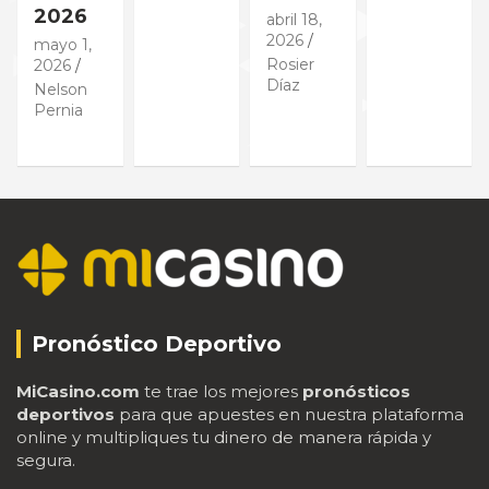
2026
abril 18,
2026
mayo 1,
Rosier
2026
Díaz
Nelson
Pernia
Pronóstico Deportivo
MiCasino.com
te trae los mejores
pronósticos
deportivos
para que apuestes en nuestra plataforma
online y multipliques tu dinero de manera rápida y
segura.