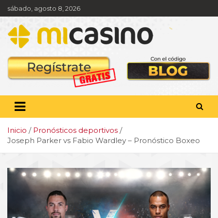
Saltar
sábado, agosto 8, 2026
al
contenido
Pronóstico deportivo,
apuestas y actualidad
deportiva
Inicio
Pronósticos deportivos
Joseph Parker vs Fabio Wardley – Pronóstico Boxeo