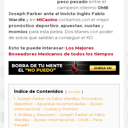
peso pesado
entre el
campeón interino
OMB
Joseph Parker
ante el invicto inglés
Fabio
Wardle
y en
MiCasino
contamos con el mejor
pronóstico deportivo
,
apuestas
,
cuotas
y
momios
para esta pelea. Dos titanes con poder
de sobra que saldrán a conseguir el KO.
Esto te puede interesar:
Los Mejores
Boxeadores Mexicanos de todos los tiempos
Índice de Contenidos
Ocultar
1
Joseph Parker vs Fabio Wardley: Pronóstico
deportivo – Apuestas recomendadas – Boxeo
Internacional – Cuotas y Momios
2
Análisis y Resumen – Joseph Parker vs Fabio
Wardley – Boxeo Internacional – OMB – Peso
Pesado