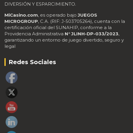
DIVERSIÓN Y ESPARCIMIENTO.
MiCasino.com
, es operado bajo
JUEGOS
MICROGROUP
, C.A. (RIF: J-503705264), cuenta con la
certificación oficial del SUNAHIP, conforme a la
Providencia Administrativa
N° JLINH-DP-033/2023
,
garantizando un entorno de juego divertido, seguro y
legal
Redes Sociales