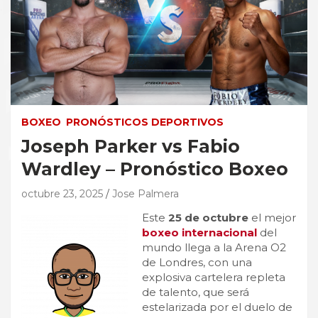
BOXEO
PRONÓSTICOS DEPORTIVOS
Joseph Parker vs Fabio
Wardley – Pronóstico Boxeo
octubre 23, 2025
Jose Palmera
Este
25 de octubre
el mejor
boxeo internacional
del
mundo llega a la Arena O2
de Londres, con una
explosiva cartelera repleta
de talento, que será
estelarizada por el duelo de