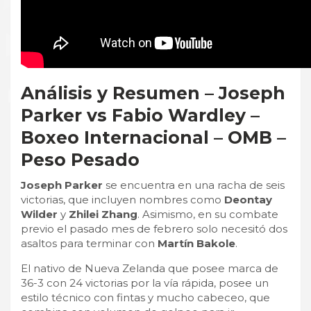
Análisis y Resumen –
Joseph
Parker vs Fabio Wardley –
Boxeo Internacional – OMB –
Peso Pesado
Joseph Parker
se encuentra en una racha de seis
victorias, que incluyen nombres como
Deontay
Wilder
y
Zhilei Zhang
. Asimismo, en su combate
previo el pasado mes de febrero solo necesitó dos
asaltos para terminar con
Martín Bakole
.
El nativo de Nueva Zelanda que posee marca de
36-3 con 24 victorias por la vía rápida, posee un
estilo técnico con fintas y mucho cabeceo, que