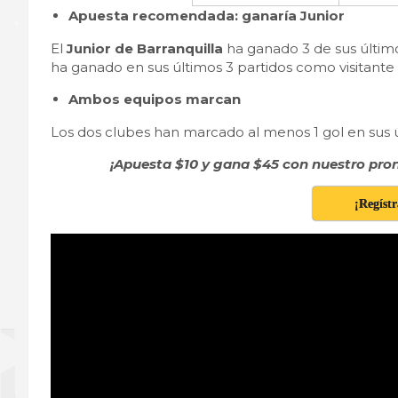
Apuesta recomendada: ganaría Junior
El
Junior de Barranquilla
ha ganado 3 de sus últim
ha ganado en sus últimos 3 partidos como visitante 
Ambos equipos marcan
Los dos clubes han marcado al menos 1 gol en sus ú
¡Apuesta $10 y gana $45 con nuestro pron
¡Regístr