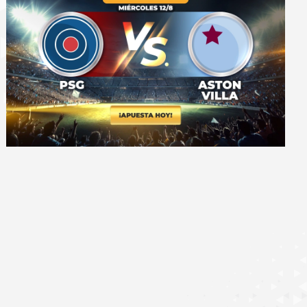
e
r
t
i
s
e
m
e
n
t
: