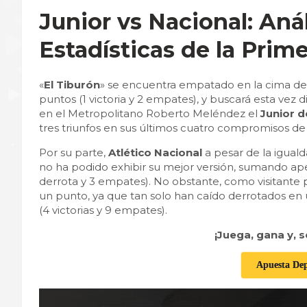
Junior vs Nacional: Aná
Estadísticas de la Prim
«
El Tiburón
» se encuentra empatado en la cima de
puntos (1 victoria y 2 empates), y buscará esta vez 
en el Metropolitano Roberto Meléndez el
Junior d
tres triunfos en sus últimos cuatro compromisos de 
Por su parte,
Atlético Nacional
a pesar de la igual
no ha podido exhibir su mejor versión, sumando apen
derrota y 3 empates). No obstante, como visitant
un punto, ya que tan solo han caído derrotados en
(4 victorias y 9 empates).
¡Juega, gana y, 
Apuesta Dep