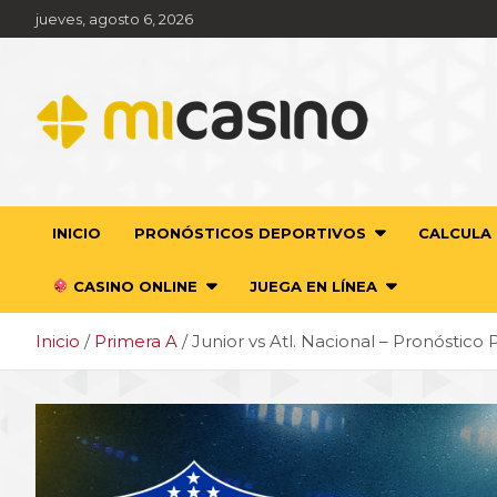
Saltar
jueves, agosto 6, 2026
al
contenido
Pronóstico
deportivo, apuestas
INICIO
PRONÓSTICOS DEPORTIVOS
CALCULA
y actualidad
CASINO ONLINE
JUEGA EN LÍNEA
deportiva
Inicio
Primera A
Junior vs Atl. Nacional – Pronóstico