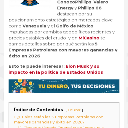
ConocoPhillips
,
Valero
Energy
y
Phillips 66
destacan por su
posicionamiento estratégico en mercados clave
como
Venezuela
y el
Golfo de México
,
impulsadas por cambios geopolíticos recientes y
precios estables del crudo y en
MiCasino
te
damos detalles sobre por qué serán l
as
5
Empresas Petroleras con mayores ganancias y
éxito en 2026
Esto te puede interesar:
Elon Musk y su
impacto en la política de Estados Unidos
Índice de Contenidos
Ocultar
1
¿Cuáles serán las 5 Empresas Petroleras con
mayores ganancias y éxito en 2026?​
1.1
Chevron: Ventaja Operativa en Venezuela