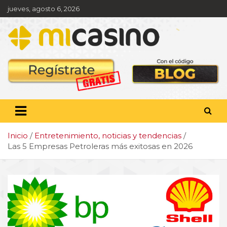
Saltar
jueves, agosto 6, 2026
al
contenido
Pronóstico deportivo,
apuestas y actualidad
deportiva
Inicio
Entretenimiento, noticias y tendencias
Las 5 Empresas Petroleras más exitosas en 2026