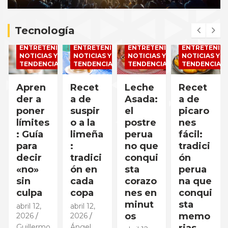
n
t
Tecnología
:
IMIENTO,
BIENESTAR
Y
ENTRETENIMIENTO,
ENTRETENIMIENTO,
ENTRETENIMIENTO,
ENTRETENIMI
AS
NOTICIAS Y
NOTICIAS Y
NOTICIAS Y
NOTICIAS Y
TENDENCIAS
TENDENCIAS
TENDENCIAS
TENDENCIAS
Apren
Recet
Leche
Recet
der a
a de
Asada:
a de
poner
suspir
el
picaro
límites
o a la
postre
nes
: Guía
limeña
perua
fácil:
para
:
no que
tradici
decir
tradici
conqui
ón
«no»
ón en
sta
perua
sin
cada
corazo
na que
culpa
copa
nes en
conqui
minut
sta
abril 12,
abril 12,
os
memo
2026
2026
Guillermo
Ángel