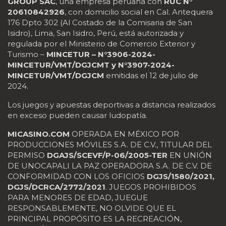
GROUP SAC
, una empresa peruana con
RUC N°
20610842926
, con domicilio social en Cal. Antequera
176 Dpto 302 (Al Costado de la Comisaria de San
Isidro), Lima, San Isidro, Perú, está autorizada y
regulada por el Ministerio de Comercio Exterior y
Turismo –
MINCETUR – N°3906-2024-
MINCETUR/VMT/DGJCMT y N°3907-2024-
MINCETUR/VMT/DGJCM
emitidas el 12 de julio de
2024.
Los juegos y apuestas deportivas a distancia realizados
en exceso pueden causar ludopatía.
MICASINO.COM
OPERADA EN MÉXICO POR
PRODUCCIONES MÓVILES S.A. DE C.V., TITULAR DEL
PERMISO
DGAJS/SCEVF/P-06/2005-TER
EN UNIÓN
DE UNOCAPALI LA PAZ OPERADORA S.A. DE C.V. DE
CONFORMIDAD CON LOS OFICIOS
DGJS/1580/2021,
DGJS/DCRCA/2772/2021
. JUEGOS PROHIBIDOS
PARA MENORES DE EDAD, JUEGUE
RESPONSABLEMENTE, NO OLVIDE QUE EL
PRINCIPAL PROPÓSITO ES LA RECREACIÓN,