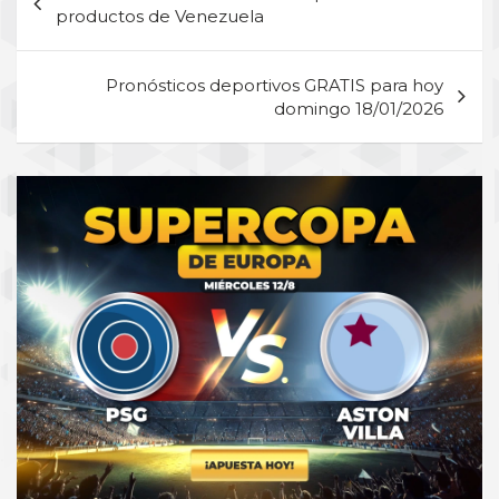
de
productos de Venezuela
entradas
Pronósticos deportivos GRATIS para hoy
domingo 18/01/2026
A
d
v
e
r
t
i
s
e
m
e