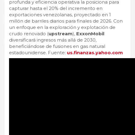
profunda y eficiencia operativa la posiciona para
capturar hasta el 20% del incremento en
exportaciones venezolanas, proyectado en 1
millón de barriles diarios para finales de 2026. Con
un enfoque en la exploración y explotación de
crudo renovado (
upstream
),
ExxonMobil
diversificará ingresos más allá de 2030,
beneficiándose de fusiones en gas natural
estadounidense. Fuente:
us.finanzas.yahoo.com