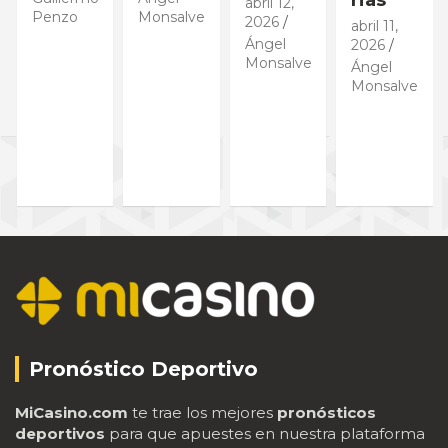
rias
abril 12,
Penzo
Monsalve
2026
abril 11,
Ángel
2026
Monsalve
Ángel
Monsalve
Pronóstico Deportivo
MiCasino.com
te trae los mejores
pronósticos
deportivos
para que apuestes en nuestra plataforma