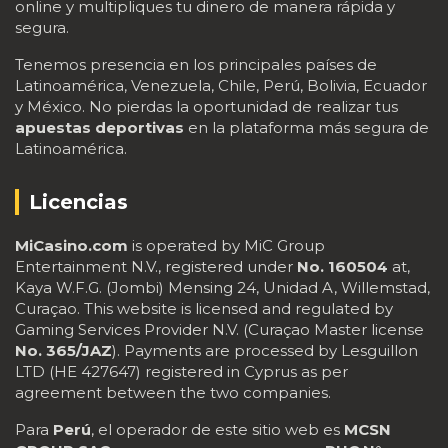
online y multipliques tu dinero de manera rápida y
segura.
Tenemos presencia en los principales países de
Latinoamérica, Venezuela, Chile, Perú, Bolivia, Ecuador
y México. No pierdas la oportunidad de realizar tus
apuestas deportivas
en la plataforma más segura de
Latinoamérica.
Licencias
MiCasino.com
is operated by MiC Group
Entertainment N.V., registered under
No. 160504
at,
Kaya W.F.G. (Jombi) Mensing 24, Unidad A, Willemstad,
Curaçao. This website is licensed and regulated by
Gaming Services Provider N.V. (Curaçao Master license
No. 365/JAZ
). Payments are processed by Lesguillon
LTD (HE 427647) registered in Cyprus as per
agreement between the two companies.
Para
Perú
, el operador de este sitio web es
MCSN