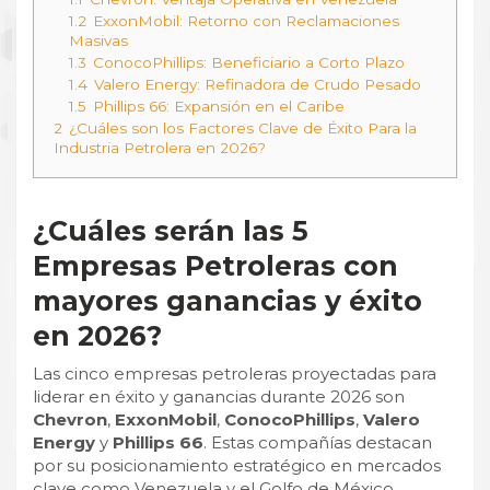
1.2
ExxonMobil: Retorno con Reclamaciones
Masivas
1.3
ConocoPhillips: Beneficiario a Corto Plazo
1.4
Valero Energy: Refinadora de Crudo Pesado
1.5
Phillips 66: Expansión en el Caribe
2
¿Cuáles son los Factores Clave de Éxito Para la
Industria Petrolera en 2026?
¿Cuáles serán las 5
Empresas Petroleras con
mayores ganancias y éxito
en 2026?​
Las cinco empresas petroleras proyectadas para
liderar en éxito y ganancias durante 2026 son
Chevron
,
ExxonMobil
,
ConocoPhillips
,
Valero
Energy
y
Phillips 66
. Estas compañías destacan
por su posicionamiento estratégico en mercados
clave como Venezuela y el Golfo de México,