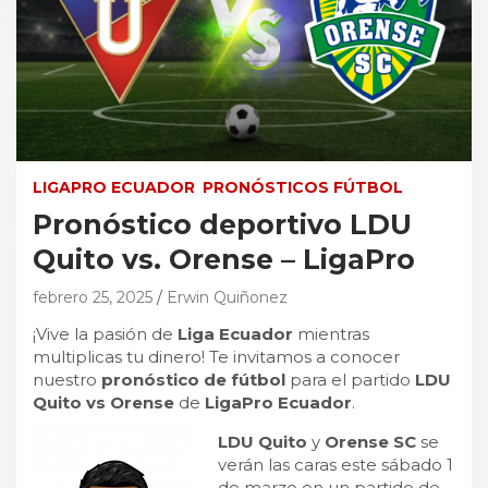
LIGAPRO ECUADOR
PRONÓSTICOS FÚTBOL
Pronóstico deportivo LDU
Quito vs. Orense – LigaPro
febrero 25, 2025
Erwin Quiñonez
¡Vive la pasión de
Liga Ecuador
mientras
multiplicas tu dinero! Te invitamos a conocer
nuestro
pronóstico de fútbol
para el partido
LDU
Quito vs Orense
de
LigaPro Ecuador
.
LDU Quito
y
Orense SC
se
verán las caras este sábado 1
de marzo en un partido de