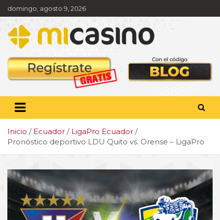
Saltar
domingo, agosto 9, 2026
al
contenido
Pronóstico deportivo,
apuestas y actualidad
deportiva
Inicio
Ecuador
LigaPro Ecuador
Pronóstico deportivo LDU Quito vs. Orense – LigaPro