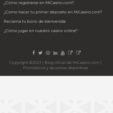
¿Cómo registrarse en MiCasino.com?
¿Cómo hacer tu primer deposito en MiCasino.com?
Reclama tu bono de bienvenida
¿Cómo jugar en nuestro casino online?
Copyright ©2021 | Blog oficial de MiCasino.com |
Pronósticos y apuestas deportivas