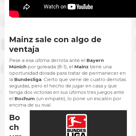
Mainz sale con algo de
ventaja
Pese a esa última derrota ante el
Bayern
Múnich
por goleada (8-1), el
Mainz
tiene una
oportunidad dorada para tratar de permanecer en
la
Bundesliga
. Cierto que viene de cuatro derrotas
seguidas, pero el hecho de jugar en casa y que
tenga dos victorias en sus últimos tres juegos ante
el
Bochum
(un empate), lo pone un escalón por
encima de su rival.
Bo
ch