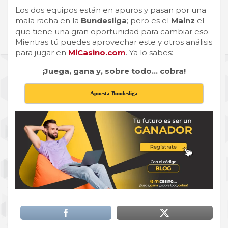
Los dos equipos están en apuros y pasan por una
mala racha en la
Bundesliga
; pero es el
Mainz
el
que tiene una gran oportunidad para cambiar eso.
Mientras tú puedes aprovechar este y otros análisis
para jugar en
MiCasino.com
. Ya lo sabes:
¡Juega, gana y, sobre todo… cobra!
Apuesta Bundesliga