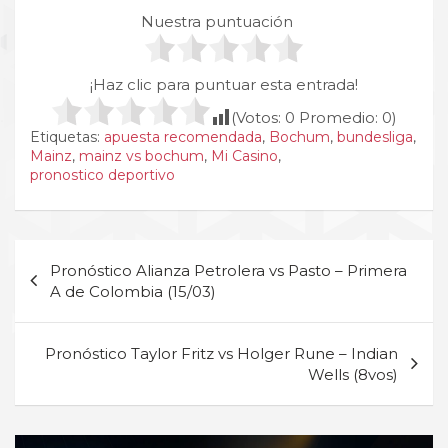
Nuestra puntuación
¡Haz clic para puntuar esta entrada!
(Votos:
0
Promedio:
0
)
Etiquetas:
apuesta recomendada
,
Bochum
,
bundesliga
,
Mainz
,
mainz vs bochum
,
Mi Casino
,
pronostico deportivo
Navegación
Pronóstico Alianza Petrolera vs Pasto – Primera
de
A de Colombia (15/03)
entradas
Pronóstico Taylor Fritz vs Holger Rune – Indian
Wells (8vos)