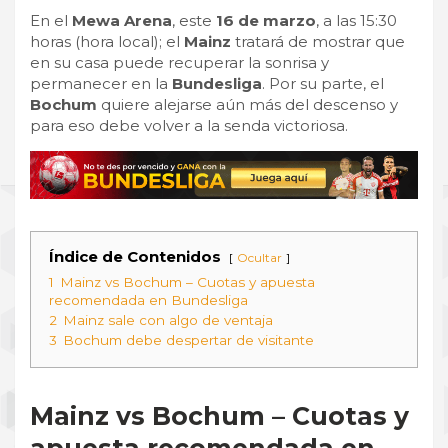
En el
Mewa Arena
, este
16 de marzo
, a las 15:30
horas (hora local); el
Mainz
tratará de mostrar que
en su casa puede recuperar la sonrisa y
permanecer en la
Bundesliga
. Por su parte, el
Bochum
quiere alejarse aún más del descenso y
para eso debe volver a la senda victoriosa.
Índice de Contenidos
Ocultar
1
Mainz vs Bochum – Cuotas y apuesta
recomendada en Bundesliga
2
Mainz sale con algo de ventaja
3
Bochum debe despertar de visitante
Mainz vs Bochum – Cuotas y
apuesta recomendada en