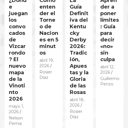
¿Dónd
Cómo
La
Apren
e
enten
Guía
der a
juegan
der el
Definit
poner
los
Torne
iva del
límites
convo
o de
Kentu
: Guía
cados
Nacion
cky
para
de
es en 5
Derby
decir
Vizcar
minut
2026:
«no»
rondo
os
Tradic
sin
? El
ión,
culpa
abril 19,
nuevo
Apues
2026
abril 12,
mapa
Rosier
tas y la
2026
Díaz
de la
Gloria
Guillermo
Penzo
Vinoti
de las
nto
Rosas
2026
abril 18,
2026
mayo 1,
Rosier
2026
Díaz
Nelson
Pernia