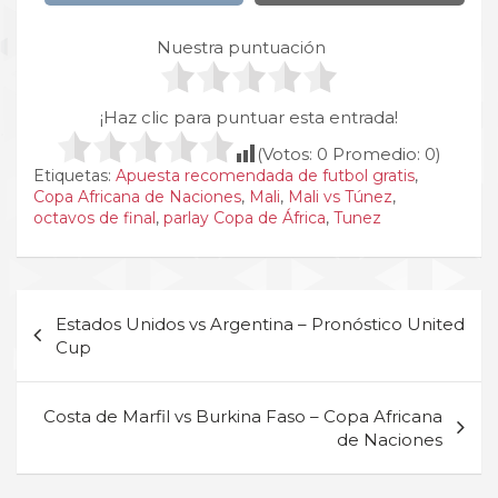
Nuestra puntuación
¡Haz clic para puntuar esta entrada!
(Votos:
0
Promedio:
0
)
Etiquetas:
Apuesta recomendada de futbol gratis
,
Copa Africana de Naciones
,
Mali
,
Mali vs Túnez
,
octavos de final
,
parlay Copa de África
,
Tunez
Navegación
Estados Unidos vs Argentina – Pronóstico United
de
Cup
entradas
Costa de Marfil vs Burkina Faso – Copa Africana
de Naciones