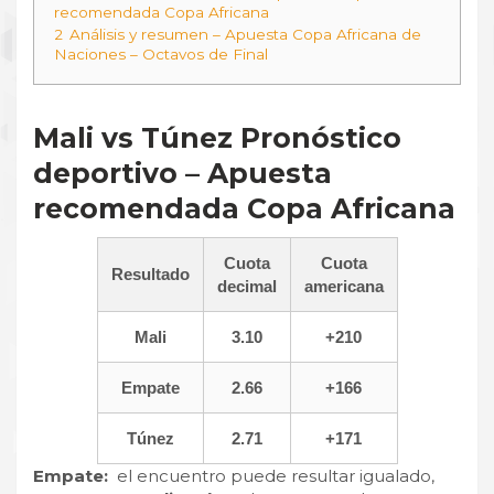
recomendada Copa Africana
2
Análisis y resumen – Apuesta Copa Africana de
Naciones – Octavos de Final
Mali vs Túnez Pronóstico
deportivo
– Apuesta
recomendada Copa Africana
Cuota
Cuota
Resultado
decimal
americana
Mali
3.10
+210
Empate
2.66
+166
Túnez
2.71
+171
Empate
:
el encuentro puede resultar igualado,