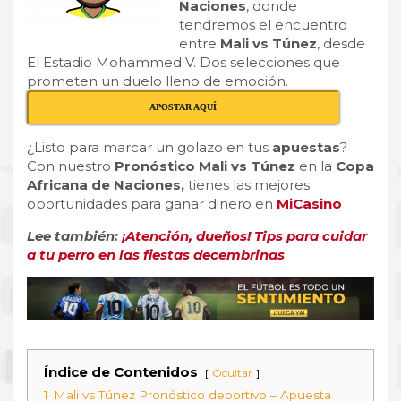
Naciones
, donde
tendremos el encuentro
entre
Mali vs Túnez
, desde
El Estadio Mohammed V. Dos selecciones que
prometen un duelo lleno de emoción.
APOSTAR AQUÍ
¿Listo para marcar un golazo en tus
apuestas
?
Con nuestro
Pronóstico Mali vs Túnez
en la
Copa
Africana de Naciones,
tienes las mejores
oportunidades para ganar dinero en
MiCasino
Lee también:
¡Atención, dueños! Tips para cuidar
a tu perro en las fiestas decembrinas
Índice de Contenidos
Ocultar
1
Mali vs Túnez Pronóstico deportivo – Apuesta