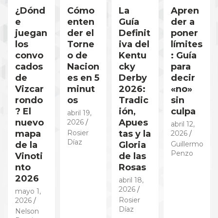
¿Dónd
Cómo
La
Apren
e
enten
Guía
der a
juegan
der el
Definit
poner
los
Torne
iva del
límites
convo
o de
Kentu
: Guía
cados
Nacion
cky
para
de
es en 5
Derby
decir
Vizcar
minut
2026:
«no»
rondo
os
Tradic
sin
? El
ión,
culpa
abril 19,
nuevo
Apues
2026
abril 12,
mapa
Rosier
tas y la
2026
Díaz
de la
Gloria
Guillermo
Penzo
Vinoti
de las
nto
Rosas
2026
abril 18,
2026
mayo 1,
Rosier
2026
Díaz
Nelson