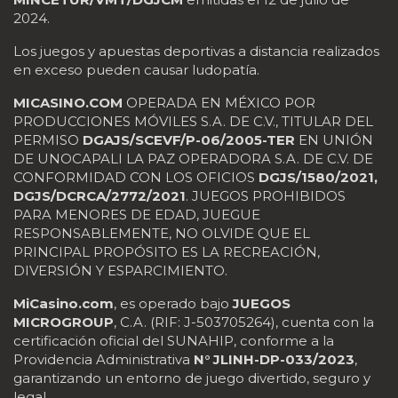
2024.
Los juegos y apuestas deportivas a distancia realizados
en exceso pueden causar ludopatía.
MICASINO.COM
OPERADA EN MÉXICO POR
PRODUCCIONES MÓVILES S.A. DE C.V., TITULAR DEL
PERMISO
DGAJS/SCEVF/P-06/2005-TER
EN UNIÓN
DE UNOCAPALI LA PAZ OPERADORA S.A. DE C.V. DE
CONFORMIDAD CON LOS OFICIOS
DGJS/1580/2021,
DGJS/DCRCA/2772/2021
. JUEGOS PROHIBIDOS
PARA MENORES DE EDAD, JUEGUE
RESPONSABLEMENTE, NO OLVIDE QUE EL
PRINCIPAL PROPÓSITO ES LA RECREACIÓN,
DIVERSIÓN Y ESPARCIMIENTO.
MiCasino.com
, es operado bajo
JUEGOS
MICROGROUP
, C.A. (RIF: J-503705264), cuenta con la
certificación oficial del SUNAHIP, conforme a la
Providencia Administrativa
N° JLINH-DP-033/2023
,
garantizando un entorno de juego divertido, seguro y
legal