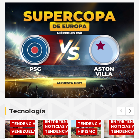
A
d
v
e
r
t
i
s
e
m
e
n
t
CURIOSIDADES
Tecnología
:
S
ENTRETENIMIENTO,
DEL DEPORTE
ENTRETENIMIENTO,
BIENESTAR
NOTICIAS Y
NOTICIAS Y
IMIENTO,
ENTRETENIMIENTO,
ENTRETENIMI
TENDENCIAS
TENDENCIAS
Y
NOTICIAS Y
NOTICIAS Y
AS
VENEZUELA
TENDENCIAS
HIPISMO
TENDENCIAS