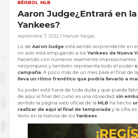
BÉISBOL
MLB
Aaron Judge¿Entrará en la 
Yankees?
septiembre 7, 2022
Manuel Vargas
Lo de
Aaron Judge
está siendo sorprendente en e
no solo está empujando a los
Yankees de Nueva Y
haciendo con números realmente impresionantes. En
neoyorquino y también representa todo el poder
c
campaña
. A poco más de un mes para el final de 
lleva un ritmo frenético que podría llevarlo a ma
Su poder está fuera de toda duda y que pueda fabric
de aquí al final del curso es una obviedad;
sin emba
sentido la página web oficial de la
MLB
ha hecho
u
realizar de aquí al final de temporada
y la cifra e
lleno en la historia de los
Yankees
.