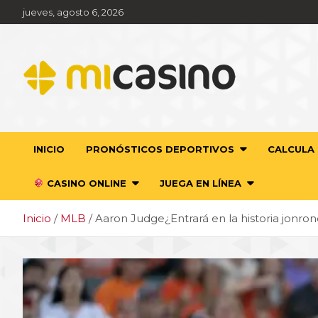
Saltar
jueves, agosto 6, 2026
al
contenido
Pronóstico
deportivo, apuestas
INICIO
PRONÓSTICOS DEPORTIVOS
CALCULA
y actualidad
CASINO ONLINE
JUEGA EN LÍNEA
deportiva
Inicio
MLB
Aaron Judge¿Entrará en la historia jonro