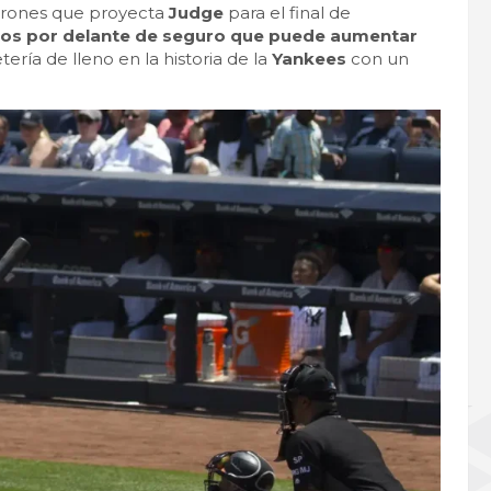
nrones que proyecta
Judge
para el final de
gos por delante de seguro que puede aumentar
ría de lleno en la historia de la
Yankees
con un