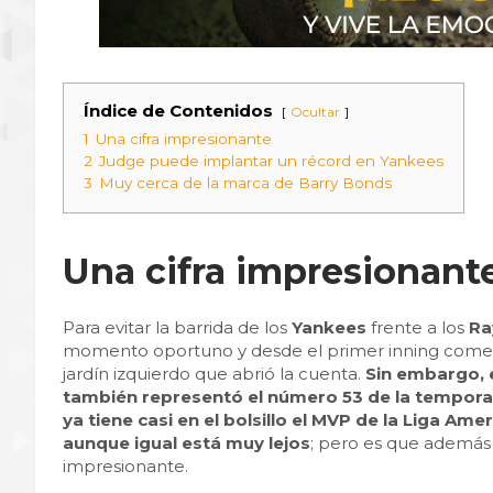
Índice de Contenidos
Ocultar
1
Una cifra impresionante
2
Judge puede implantar un récord en Yankees
3
Muy cerca de la marca de Barry Bonds
Una cifra impresionant
Para evitar la barrida de los
Yankees
frente a los
Ra
momento oportuno y desde el primer inning comenz
jardín izquierdo que abrió la cuenta.
Sin embargo, e
también representó el número 53 de la tempora
ya tiene casi en el bolsillo el MVP de la Liga Ame
aunque igual está muy lejos
; pero es que además
impresionante.