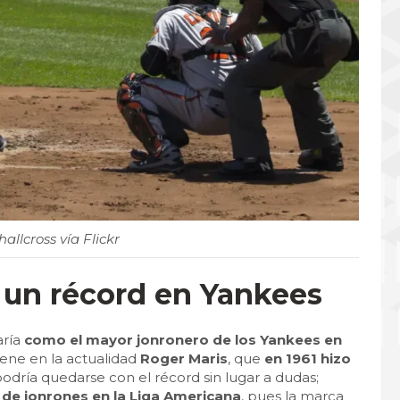
allcross vía Flickr
 un récord en Yankees
aría
como el mayor jonronero de los Yankees en
tiene en la actualidad
Roger Maris
, que
en 1961 hizo
odría quedarse con el récord sin lugar a dudas;
 de jonrones en la Liga Americana
, pues la marca