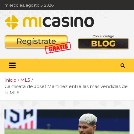
Saltar
miércoles, agosto 5, 2026
al
contenido
Pronóstico deportivo,
apuestas y actualidad
deportiva
Inicio
MLS
Camiseta de Josef Martínez entre las más vendidas de
la MLS