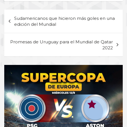
Navegación
Sudamericanos que hicieron más goles en una
de
edición del Mundial
entradas
Promesas de Uruguay para el Mundial de Qatar
2022
A
d
v
e
r
t
i
s