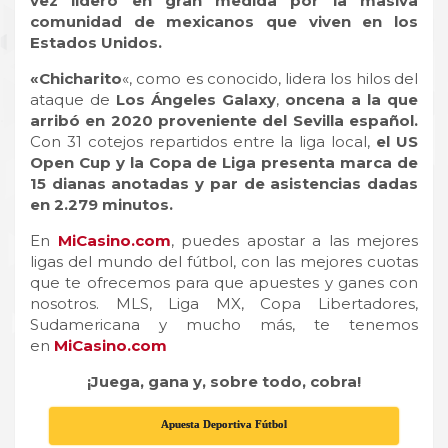
vez lideró en gran medida por la masiva
comunidad de mexicanos que viven en los
Estados Unidos.
«Chicharito
«, como es conocido, lidera los hilos del
ataque de
Los Ángeles Galaxy
,
oncena a la que
arribó en 2020 proveniente del Sevilla español.
Con 31 cotejos repartidos entre la liga local,
el US
Open Cup y la Copa de Liga presenta marca de
15 dianas anotadas y par de asistencias dadas
en 2.279 minutos.
En
MiCasino.com
, puedes apostar a las mejores
ligas del mundo del fútbol, con las mejores cuotas
que te ofrecemos para que apuestes y ganes con
nosotros. MLS, Liga MX, Copa Libertadores,
Sudamericana y mucho más, te tenemos
en
MiCasino.com
¡Juega, gana y, sobre todo, cobra!
Apuesta Deportiva Fútbol