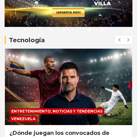
e
m
e
n
t
Tecnología
:
ENTRETENIMIENTO, NOTICIAS Y TENDENCIAS
VENEZUELA
¿Dónde juegan los convocados de