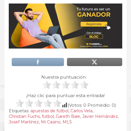
Nuestra puntuación
¡Haz clic para puntuar esta entrada!
(Votos:
0
Promedio:
0
)
Etiquetas:
apuestas de fútbol
,
Carlos Vela
,
Christian Fuchs
,
futbol
,
Gareth Bale
,
Javier Hernández
,
Josef Martínez
,
Mi Casino
,
MLS