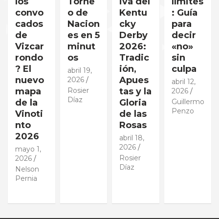
los
Torne
iva del
límites
convo
o de
Kentu
: Guía
cados
Nacion
cky
para
de
es en 5
Derby
decir
Vizcar
minut
2026:
«no»
rondo
os
Tradic
sin
? El
ión,
culpa
abril 19,
nuevo
Apues
2026
abril 12,
mapa
Rosier
tas y la
2026
Díaz
de la
Gloria
Guillermo
Penzo
Vinoti
de las
nto
Rosas
2026
abril 18,
2026
mayo 1,
Rosier
2026
Díaz
Nelson
Pernia