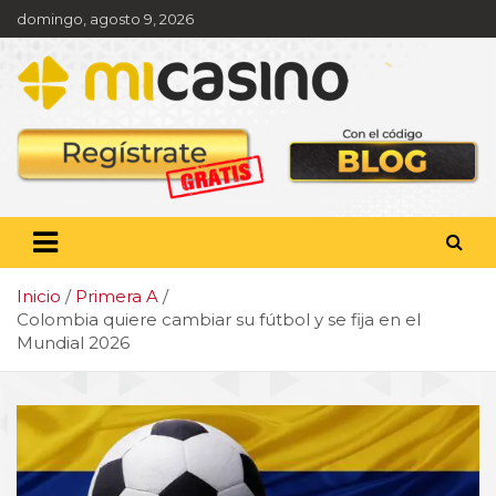
Saltar
domingo, agosto 9, 2026
al
contenido
Pronóstico deportivo,
apuestas y actualidad
deportiva
Inicio
Primera A
Colombia quiere cambiar su fútbol y se fija en el
Mundial 2026