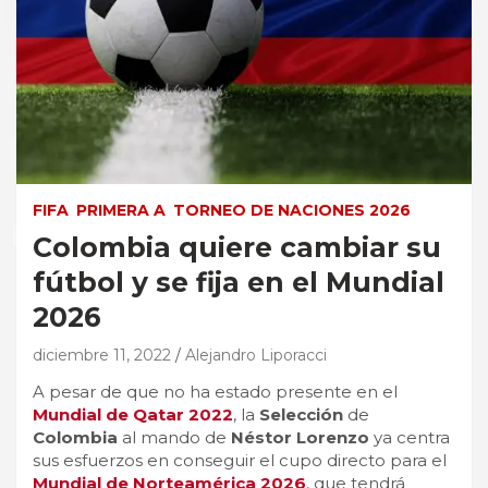
FIFA
PRIMERA A
TORNEO DE NACIONES 2026
Colombia quiere cambiar su
fútbol y se fija en el Mundial
2026
diciembre 11, 2022
Alejandro Liporacci
A pesar de que no ha estado presente en el
Mundial de Qatar 2022
, la
Selección
de
Colombia
al mando de
Néstor Lorenzo
ya centra
sus esfuerzos en conseguir el cupo directo para el
Mundial
de
Norteamérica 2026
, que tendrá