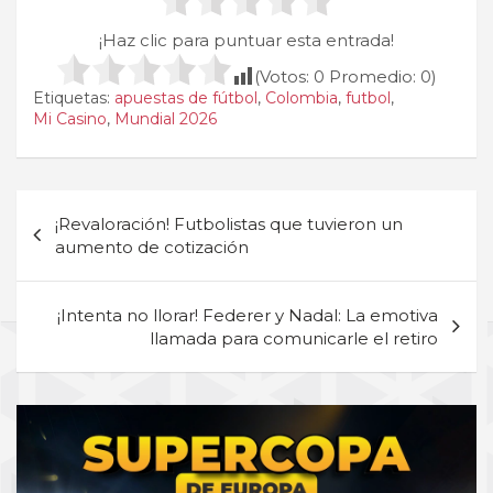
¡Haz clic para puntuar esta entrada!
(Votos:
0
Promedio:
0
)
Etiquetas:
apuestas de fútbol
,
Colombia
,
futbol
,
Mi Casino
,
Mundial 2026
Navegación
¡Revaloración! Futbolistas que tuvieron un
de
aumento de cotización
entradas
¡Intenta no llorar! Federer y Nadal: La emotiva
llamada para comunicarle el retiro
A
d
v