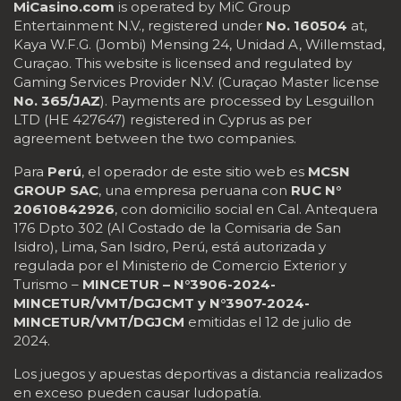
MiCasino.com
is operated by MiC Group
Entertainment N.V., registered under
No. 160504
at,
Kaya W.F.G. (Jombi) Mensing 24, Unidad A, Willemstad,
Curaçao. This website is licensed and regulated by
Gaming Services Provider N.V. (Curaçao Master license
No. 365/JAZ
). Payments are processed by Lesguillon
LTD (HE 427647) registered in Cyprus as per
agreement between the two companies.
Para
Perú
, el operador de este sitio web es
MCSN
GROUP SAC
, una empresa peruana con
RUC N°
20610842926
, con domicilio social en Cal. Antequera
176 Dpto 302 (Al Costado de la Comisaria de San
Isidro), Lima, San Isidro, Perú, está autorizada y
regulada por el Ministerio de Comercio Exterior y
Turismo –
MINCETUR – N°3906-2024-
MINCETUR/VMT/DGJCMT y N°3907-2024-
MINCETUR/VMT/DGJCM
emitidas el 12 de julio de
2024.
Los juegos y apuestas deportivas a distancia realizados
en exceso pueden causar ludopatía.