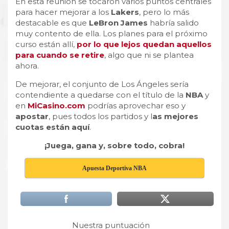
En esta reunión se tocaron varios puntos centrales
para hacer mejorar a los
Lakers
, pero lo más
destacable es que
LeBron James
habría salido
muy contento de ella. Los planes para el próximo
curso están allí,
por lo que lejos quedan aquellos
para cuando se retire
, algo que ni se plantea
ahora.
De mejorar, el conjunto de Los Ángeles sería
contendiente a quedarse con el título de la
NBA
y
en
MiCasino.com
podrías aprovechar eso y
apostar
, pues todos los partidos y l
as mejores
cuotas están aquí
.
¡Juega, gana y, sobre todo, cobra!
Apuesta Deportiva NBA
Nuestra puntuación