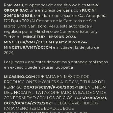
Para
Perú
, el operador de este sitio web es
MCSN
GROUP SAC
, una empresa peruana con
RUC N°
20610842926
, con domicilio social en Cal. Antequera
176 Dpto 302 (Al Costado de la Comisaria de San
Isidro), Lima, San Isidro, Perú, está autorizada y
regulada por el Ministerio de Comercio Exterior y
Turismo –
MINCETUR – N°3906-2024-
MINCETUR/VMT/DGJCMT y N°3907-2024-
MINCETUR/VMT/DGJCM
emitidas el 12 de julio de
2024.
Los juegos y apuestas deportivas a distancia realizados
en exceso pueden causar ludopatía.
MICASINO.COM
OPERADA EN MÉXICO POR
PRODUCCIONES MÓVILES S.A. DE C.V., TITULAR DEL
PERMISO
DGAJS/SCEVF/P-06/2005-TER
EN UNIÓN
DE UNOCAPALI LA PAZ OPERADORA S.A. DE C.V. DE
CONFORMIDAD CON LOS OFICIOS
DGJS/1580/2021,
DGJS/DCRCA/2772/2021
. JUEGOS PROHIBIDOS
PARA MENORES DE EDAD, JUEGUE