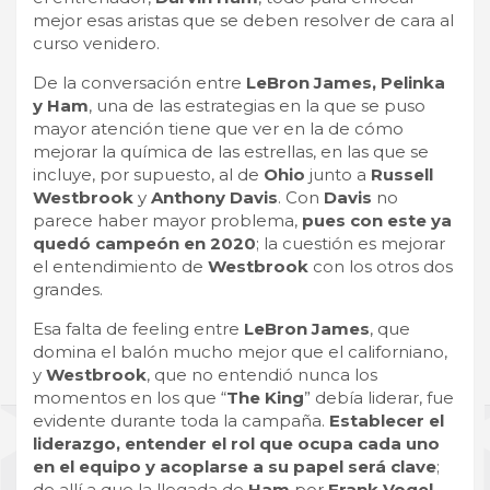
mejor esas aristas que se deben resolver de cara al
curso venidero.
De la conversación entre
LeBron James, Pelinka
y Ham
, una de las estrategias en la que se puso
mayor atención tiene que ver en la de cómo
mejorar la química de las estrellas, en las que se
incluye, por supuesto, al de
Ohio
junto a
Russell
Westbrook
y
Anthony Davis
. Con
Davis
no
parece haber mayor problema,
pues con este ya
quedó campeón en 2020
; la cuestión es mejorar
el entendimiento de
Westbrook
con los otros dos
grandes.
Esa falta de feeling entre
LeBron James
, que
domina el balón mucho mejor que el californiano,
y
Westbrook
, que no entendió nunca los
momentos en los que “
The King
” debía liderar, fue
evidente durante toda la campaña.
Establecer el
liderazgo, entender el rol que ocupa cada uno
en el equipo y acoplarse a su papel será clave
;
de allí a que la llegada de
Ham
por
Frank Vogel