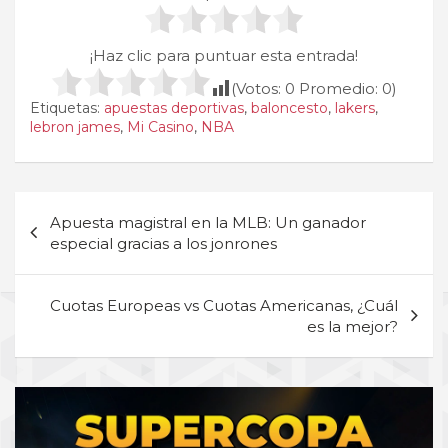
¡Haz clic para puntuar esta entrada!
(Votos:
0
Promedio:
0
)
Etiquetas:
apuestas deportivas
,
baloncesto
,
lakers
,
lebron james
,
Mi Casino
,
NBA
Navegación
Apuesta magistral en la MLB: Un ganador
de
especial gracias a los jonrones
entradas
Cuotas Europeas vs Cuotas Americanas, ¿Cuál
es la mejor?
A
d