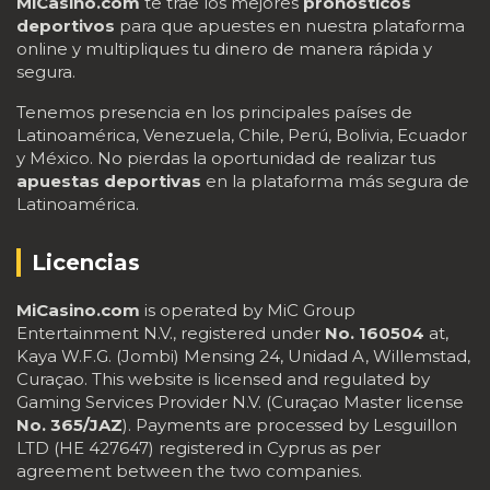
MiCasino.com
te trae los mejores
pronósticos
deportivos
para que apuestes en nuestra plataforma
online y multipliques tu dinero de manera rápida y
segura.
Tenemos presencia en los principales países de
Latinoamérica, Venezuela, Chile, Perú, Bolivia, Ecuador
y México. No pierdas la oportunidad de realizar tus
apuestas deportivas
en la plataforma más segura de
Latinoamérica.
Licencias
MiCasino.com
is operated by MiC Group
Entertainment N.V., registered under
No. 160504
at,
Kaya W.F.G. (Jombi) Mensing 24, Unidad A, Willemstad,
Curaçao. This website is licensed and regulated by
Gaming Services Provider N.V. (Curaçao Master license
No. 365/JAZ
). Payments are processed by Lesguillon
LTD (HE 427647) registered in Cyprus as per
agreement between the two companies.