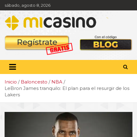
Saltar
sábado, agosto 8, 2026
al
contenido
Pronóstico deportivo,
apuestas y actualidad
deportiva
Inicio
Baloncesto
NBA
LeBron James tranquilo: El plan para el resurgir de los
Lakers