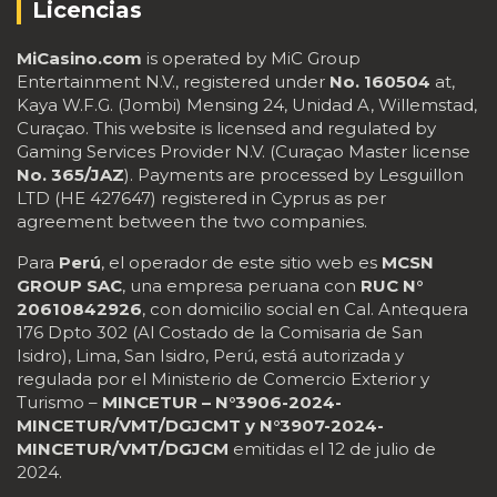
Licencias
MiCasino.com
is operated by MiC Group
Entertainment N.V., registered under
No. 160504
at,
Kaya W.F.G. (Jombi) Mensing 24, Unidad A, Willemstad,
Curaçao. This website is licensed and regulated by
Gaming Services Provider N.V. (Curaçao Master license
No. 365/JAZ
). Payments are processed by Lesguillon
LTD (HE 427647) registered in Cyprus as per
agreement between the two companies.
Para
Perú
, el operador de este sitio web es
MCSN
GROUP SAC
, una empresa peruana con
RUC N°
20610842926
, con domicilio social en Cal. Antequera
176 Dpto 302 (Al Costado de la Comisaria de San
Isidro), Lima, San Isidro, Perú, está autorizada y
regulada por el Ministerio de Comercio Exterior y
Turismo –
MINCETUR – N°3906-2024-
MINCETUR/VMT/DGJCMT y N°3907-2024-
MINCETUR/VMT/DGJCM
emitidas el 12 de julio de
2024.