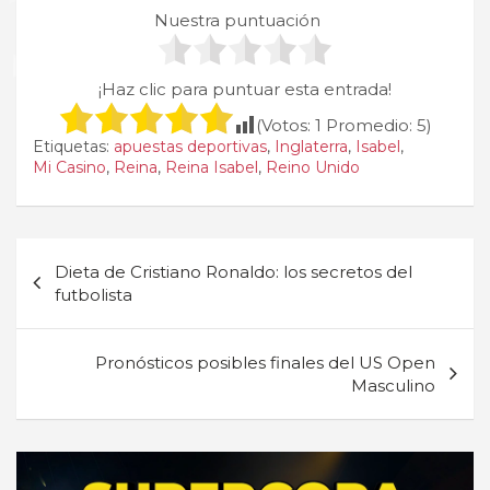
Nuestra puntuación
¡Haz clic para puntuar esta entrada!
(Votos:
1
Promedio:
5
)
Etiquetas:
apuestas deportivas
,
Inglaterra
,
Isabel
,
Mi Casino
,
Reina
,
Reina Isabel
,
Reino Unido
Navegación
Dieta de Cristiano Ronaldo: los secretos del
de
futbolista
entradas
Pronósticos posibles finales del US Open
Masculino
A