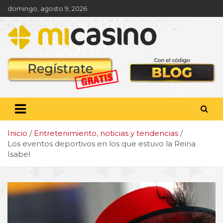
Saltar
domingo, agosto 9, 2026
al
contenido
Pronóstico deportivo,
apuestas y actualidad
deportiva
Inicio
Entretenimiento, noticias y tendencias
Los eventos deportivos en los que estuvo la Reina
Isabel