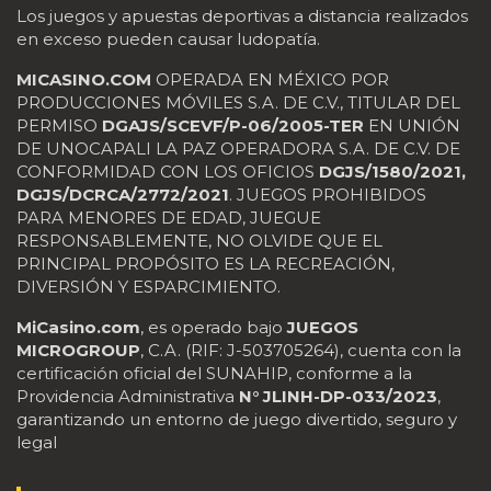
Los juegos y apuestas deportivas a distancia realizados
en exceso pueden causar ludopatía.
MICASINO.COM
OPERADA EN MÉXICO POR
PRODUCCIONES MÓVILES S.A. DE C.V., TITULAR DEL
PERMISO
DGAJS/SCEVF/P-06/2005-TER
EN UNIÓN
DE UNOCAPALI LA PAZ OPERADORA S.A. DE C.V. DE
CONFORMIDAD CON LOS OFICIOS
DGJS/1580/2021,
DGJS/DCRCA/2772/2021
. JUEGOS PROHIBIDOS
PARA MENORES DE EDAD, JUEGUE
RESPONSABLEMENTE, NO OLVIDE QUE EL
PRINCIPAL PROPÓSITO ES LA RECREACIÓN,
DIVERSIÓN Y ESPARCIMIENTO.
MiCasino.com
, es operado bajo
JUEGOS
MICROGROUP
, C.A. (RIF: J-503705264), cuenta con la
certificación oficial del SUNAHIP, conforme a la
Providencia Administrativa
N° JLINH-DP-033/2023
,
garantizando un entorno de juego divertido, seguro y
legal