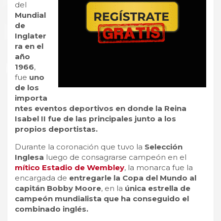
del
Mundial
de
Inglater
ra en el
año
1966
,
fue
uno
de los
importa
ntes eventos deportivos en donde la Reina
Isabel II fue de las principales junto a los
propios deportistas.
Durante la coronación que tuvo la
Selección
Inglesa
luego de consagrarse campeón en el
mítico Estadio de Wembley
, la monarca fue la
encargada de
entregarle la Copa del Mundo al
capitán Bobby Moore
, en la
única estrella de
campeón mundialista que ha conseguido el
combinado inglés.