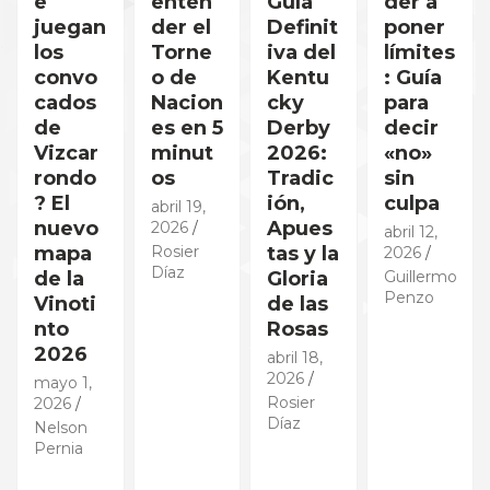
e
enten
Guía
der a
juegan
der el
Definit
poner
los
Torne
iva del
límites
convo
o de
Kentu
: Guía
cados
Nacion
cky
para
de
es en 5
Derby
decir
Vizcar
minut
2026:
«no»
rondo
os
Tradic
sin
? El
ión,
culpa
abril 19,
nuevo
Apues
2026
abril 12,
mapa
Rosier
tas y la
2026
Díaz
de la
Gloria
Guillermo
Penzo
Vinoti
de las
nto
Rosas
2026
abril 18,
2026
mayo 1,
Rosier
2026
Díaz
Nelson
Pernia