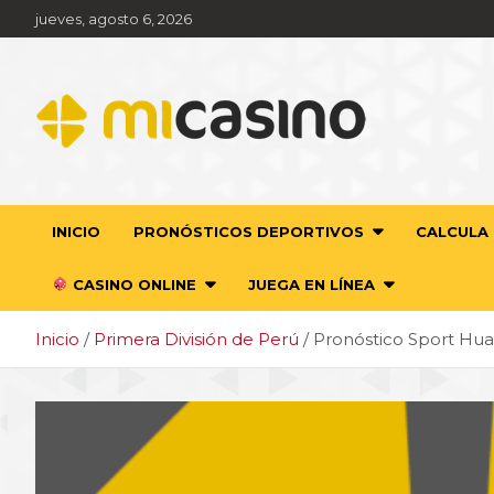
Saltar
jueves, agosto 6, 2026
al
contenido
Pronóstico
deportivo, apuestas
INICIO
PRONÓSTICOS DEPORTIVOS
CALCULA
y actualidad
CASINO ONLINE
JUEGA EN LÍNEA
deportiva
Inicio
Primera División de Perú
Pronóstico Sport Huan