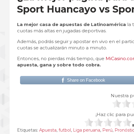
Sport Huancayo vs Sport
La mejor casa de apuestas de Latinoamérica
la 
cuotas más altas en jugadas deportivas.
Además, podrás seguir y apostar en vivo en el part
cuotas se actualizarán minuto a minuto.
Entonces, no pierdas más tiempo, que
MiCasino.c
apuesta, gana y sobre todo cobra.
Share on Facebook
Nuestra p
¡Haz clic para pu
Etiquetas:
Apuesta
,
futbol
,
Liga peruana
,
Perú
,
Pronósti