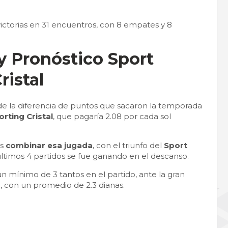
ictorias en 31 encuentros, con 8 empates y 8
y Pronóstico Sport
ristal
de la diferencia de puntos que sacaron la temporada
orting Cristal
, que pagaría 2.08 por cada sol
os
combinar esa jugada
, con el triunfo del
Sport
ltimos 4 partidos se fue ganando en el descanso.
 mínimo de 3 tantos en el partido, ante la gran
, con un promedio de 2.3 dianas.