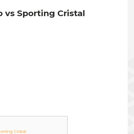
vs Sporting Cristal
rting Cristal