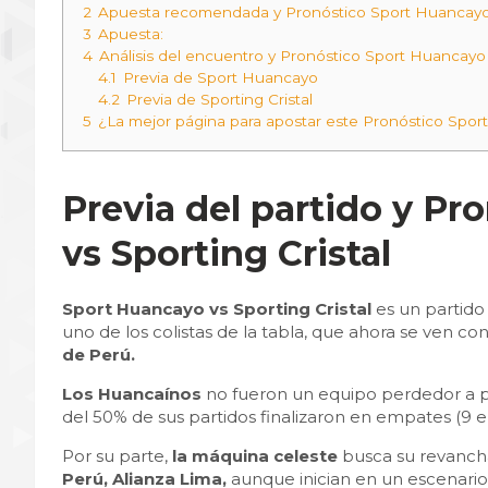
2
Apuesta recomendada y Pronóstico Sport Huancayo v
3
Apuesta:
4
Análisis del encuentro y Pronóstico Sport Huancayo v
4.1
Previa de Sport Huancayo
4.2
Previa de Sporting Cristal
5
¿La mejor página para apostar este Pronóstico Sport
Previa del partido
y Pr
vs Sporting Cristal
Sport Huancayo vs Sporting Cristal
es un partido
uno de los colistas de la tabla, que ahora se ven co
de Perú.
Los Huancaínos
no fueron un equipo perdedor a p
del 50% de sus partidos finalizaron en empates (9 en
Por su parte,
la máquina celeste
busca su revancha 
Perú, Alianza Lima,
aunque inician en un escenario di