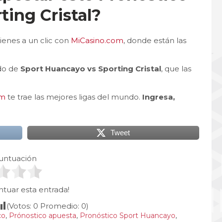
ing Cristal?
tienes a un clic con
MiCasino.com
, donde están las
ido de
Sport Huancayo vs Sporting Cristal
, que las
om
te trae las mejores ligas del mundo.
Ingresa,
Tweet
untuación
ntuar esta entrada!
(Votos:
0
Promedio:
0
)
co
,
Prónostico apuesta
,
Pronóstico Sport Huancayo
,