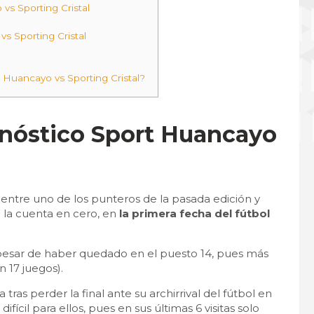
s Sporting Cristal
s Sporting Cristal
 Huancayo vs Sporting Cristal?
onóstico Sport Huancayo
 entre uno de los punteros de la pasada edición y
n la cuenta en cero, en
la primera fecha del fútbol
esar de haber quedado en el puesto 14, pues más
 17 juegos).
tras perder la final ante su archirrival del fútbol en
fícil para ellos, pues en sus últimas 6 visitas solo