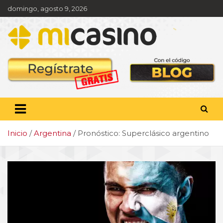
Saltar
domingo, agosto 9, 2026
al
contenido
Pronóstico deportivo,
apuestas y actualidad
deportiva
Inicio
Argentina
Pronóstico: Superclásico argentino