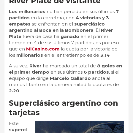
River Plate de visitante
Los millonarios
no han perdido en sus últimos
7
partidos
en la carretera, con
4 victorias y 3
empates
se enfrentan en el
superclásico
argentino al Boca en la Bombonera
. El
River
Plate
fuera de casa ha
ganado
en el primer
tiempo en 4 de sus últimos 7 partidos, es por eso
que en
MiCasino.com
la cuota por la victoria de
los
millonarios
en el entretiempo es de
3.14
A su vez,
River
ha marcado un total de
8 goles en
el
primer tiempo
en sus últimos
6 partidos
, si el
equipo que dirige
Marcelo
Gallardo
anota al
menos 1 tanto en la primera mitad la cuota es de
2.20
Superclásico argentino con
tarjetas
Este
supercl