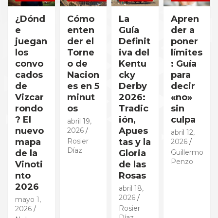
¿Dónd
Cómo
La
Apren
e
enten
Guía
der a
juegan
der el
Definit
poner
los
Torne
iva del
límites
convo
o de
Kentu
: Guía
cados
Nacion
cky
para
de
es en 5
Derby
decir
Vizcar
minut
2026:
«no»
rondo
os
Tradic
sin
? El
ión,
culpa
abril 19,
nuevo
Apues
2026
abril 12,
mapa
Rosier
tas y la
2026
Díaz
de la
Gloria
Guillermo
Penzo
Vinoti
de las
nto
Rosas
2026
abril 18,
2026
mayo 1,
Rosier
2026
Díaz