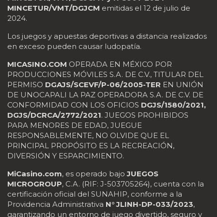
MINCETUR/VMT/DGJCM
emitidas el 12 de julio de
2024.
Los juegos y apuestas deportivas a distancia realizados
en exceso pueden causar ludopatía.
MICASINO.COM
OPERADA EN MÉXICO POR
PRODUCCIONES MÓVILES S.A. DE C.V., TITULAR DEL
PERMISO
DGAJS/SCEVF/P-06/2005-TER
EN UNIÓN
DE UNOCAPALI LA PAZ OPERADORA S.A. DE C.V. DE
CONFORMIDAD CON LOS OFICIOS
DGJS/1580/2021,
DGJS/DCRCA/2772/2021
. JUEGOS PROHIBIDOS
PARA MENORES DE EDAD, JUEGUE
RESPONSABLEMENTE, NO OLVIDE QUE EL
PRINCIPAL PROPÓSITO ES LA RECREACIÓN,
DIVERSIÓN Y ESPARCIMIENTO.
MiCasino.com
, es operado bajo
JUEGOS
MICROGROUP
, C.A. (RIF: J-503705264), cuenta con la
certificación oficial del SUNAHIP, conforme a la
Providencia Administrativa
N° JLINH-DP-033/2023
,
garantizando un entorno de juego divertido, seguro y