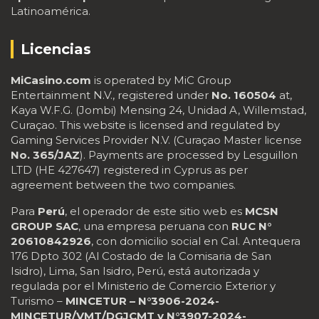
Latinoamérica.
Licencias
MiCasino.com
is operated by MiC Group
Entertainment N.V., registered under
No. 160504
at,
Kaya W.F.G. (Jombi) Mensing 24, Unidad A, Willemstad,
Curaçao. This website is licensed and regulated by
Gaming Services Provider N.V. (Curaçao Master license
No. 365/JAZ
). Payments are processed by Lesguillon
LTD (HE 427647) registered in Cyprus as per
agreement between the two companies.
Para
Perú
, el operador de este sitio web es
MCSN
GROUP SAC
, una empresa peruana con
RUC N°
20610842926
, con domicilio social en Cal. Antequera
176 Dpto 302 (Al Costado de la Comisaria de San
Isidro), Lima, San Isidro, Perú, está autorizada y
regulada por el Ministerio de Comercio Exterior y
Turismo –
MINCETUR – N°3906-2024-
MINCETUR/VMT/DGJCMT y N°3907-2024-