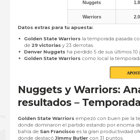
Nuggets
1.
Warriors
2.
Datos extras para tu apuesta:
Golden State Warriors
la temporada pasada con
de
29 victorias
y 23 derrotas.
Denver Nuggets
ha perdido 5 de sus últimos 10 
Golden State Warriors
como local la temporad
APOST
Nuggets y Warriors: Aná
resultados – Temporada
Golden State Warriors
empezó con buen pie la tem
donde dominaron el partido estando por encima del 
bahía de
San Francisco
es la gran productividad of
donde destacó
Jimmy Butler
con 31 puntos.