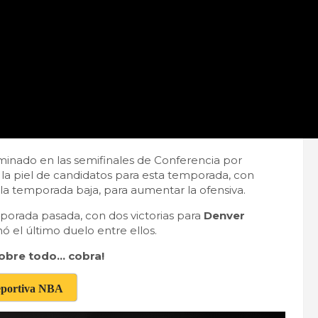
minado en las semifinales de Conferencia por
 la piel de candidatos para esta temporada, con
la temporada baja, para aumentar la ofensiva.
porada pasada, con dos victorias para
Denver
ó el último duelo entre ellos.
sobre todo… cobra!
eportiva NBA