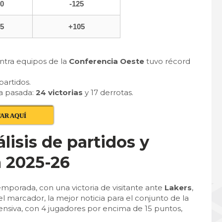
80
-125
05
+105
tra equipos de la
Conferencia Oeste
tuvo récord
partidos.
a pasada:
24 victorias
y 17 derrotas.
AR AQUÍ
lisis de partidos y
 2025-26
porada, con una victoria de visitante ante
Lakers
,
marcador, la mejor noticia para el conjunto de la
ensiva, con 4 jugadores por encima de 15 puntos,