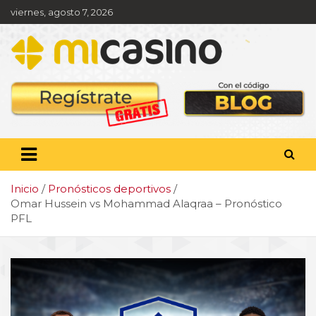
Saltar
viernes, agosto 7, 2026
al
contenido
Pronóstico deportivo,
apuestas y actualidad
deportiva
Inicio
Pronósticos deportivos
Omar Hussein vs Mohammad Alaqraa – Pronóstico
PFL