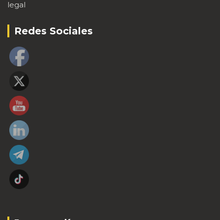
legal
Redes Sociales