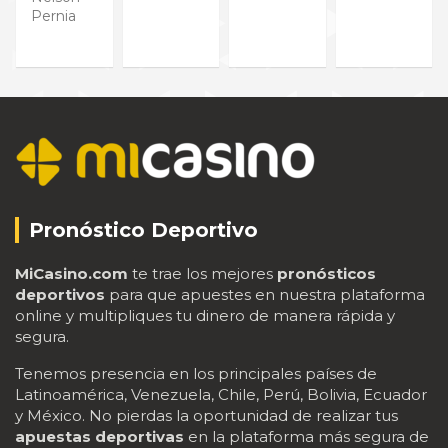
Pernia
Pronóstico Deportivo
MiCasino.com
te trae los mejores
pronósticos
deportivos
para que apuestes en nuestra plataforma
online y multipliques tu dinero de manera rápida y
segura.
Tenemos presencia en los principales países de
Latinoamérica, Venezuela, Chile, Perú, Bolivia, Ecuador
y México. No pierdas la oportunidad de realizar tus
apuestas deportivas
en la plataforma más segura de