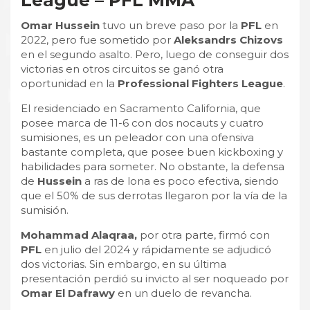
Omar Hussein
tuvo un breve paso por la
PFL
en
2022, pero fue sometido por
Aleksandrs Chizovs
en el segundo asalto. Pero, luego de conseguir dos
victorias en otros circuitos se ganó otra
oportunidad en la
Professional Fighters League
.
El residenciado en Sacramento California, que
posee marca de 11-6 con dos nocauts y cuatro
sumisiones, es un peleador con una ofensiva
bastante completa, que posee buen kickboxing y
habilidades para someter. No obstante, la defensa
de
Hussein
a ras de lona es poco efectiva, siendo
que el 50% de sus derrotas llegaron por la vía de la
sumisión.
Mohammad Alaqraa,
por otra parte, firmó con
PFL
en julio del 2024 y rápidamente se adjudicó
dos victorias. Sin embargo, en su última
presentación perdió su invicto al ser noqueado por
Omar El Dafrawy
en un duelo de revancha.