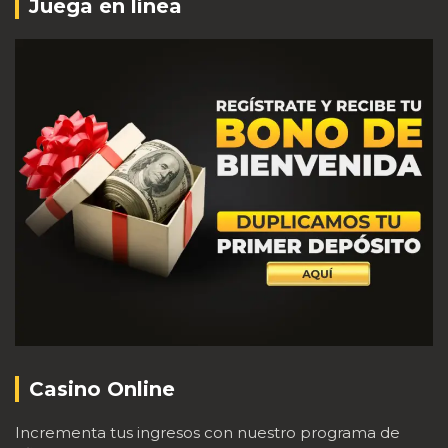
Juega en línea
Casino Online
Incrementa tus ingresos con nuestro programa de