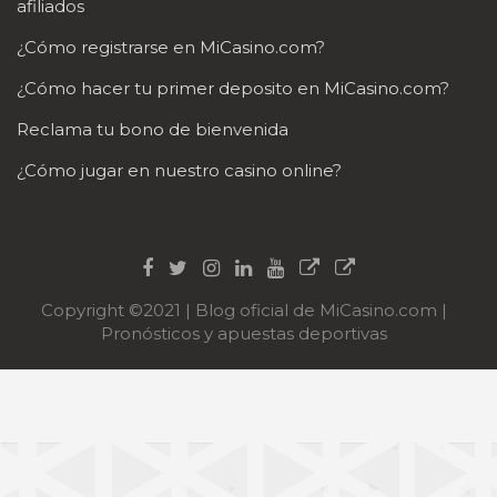
afiliados
¿Cómo registrarse en MiCasino.com?
¿Cómo hacer tu primer deposito en MiCasino.com?
Reclama tu bono de bienvenida
¿Cómo jugar en nuestro casino online?
Copyright ©2021 | Blog oficial de MiCasino.com |
Pronósticos y apuestas deportivas