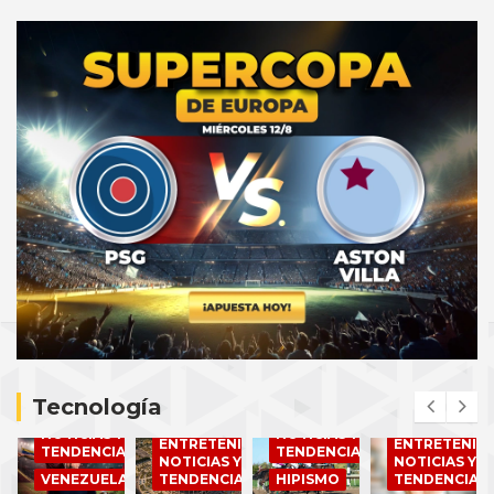
A
d
v
e
r
t
i
s
e
m
e
n
t
CURIOSIDADES
Tecnología
:
S
ENTRETENIMIENTO,
DEL DEPORTE
ENTRETENIMIENTO,
BIENESTAR
NOTICIAS Y
NOTICIAS Y
IMIENTO,
ENTRETENIMIENTO,
ENTRETENIMI
TENDENCIAS
TENDENCIAS
Y
NOTICIAS Y
NOTICIAS Y
AS
VENEZUELA
TENDENCIAS
HIPISMO
TENDENCIAS