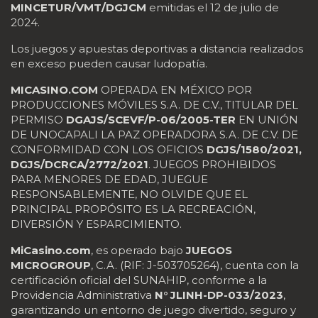
MINCETUR/VMT/DGJCM
emitidas el 12 de julio de
2024.
Los juegos y apuestas deportivas a distancia realizados
en exceso pueden causar ludopatía.
MICASINO.COM
OPERADA EN MÉXICO POR
PRODUCCIONES MÓVILES S.A. DE C.V., TITULAR DEL
PERMISO
DGAJS/SCEVF/P-06/2005-TER
EN UNIÓN
DE UNOCAPALI LA PAZ OPERADORA S.A. DE C.V. DE
CONFORMIDAD CON LOS OFICIOS
DGJS/1580/2021,
DGJS/DCRCA/2772/2021
. JUEGOS PROHIBIDOS
PARA MENORES DE EDAD, JUEGUE
RESPONSABLEMENTE, NO OLVIDE QUE EL
PRINCIPAL PROPÓSITO ES LA RECREACIÓN,
DIVERSIÓN Y ESPARCIMIENTO.
MiCasino.com
, es operado bajo
JUEGOS
MICROGROUP
, C.A. (RIF: J-503705264), cuenta con la
certificación oficial del SUNAHIP, conforme a la
Providencia Administrativa
N° JLINH-DP-033/2023
,
garantizando un entorno de juego divertido, seguro y