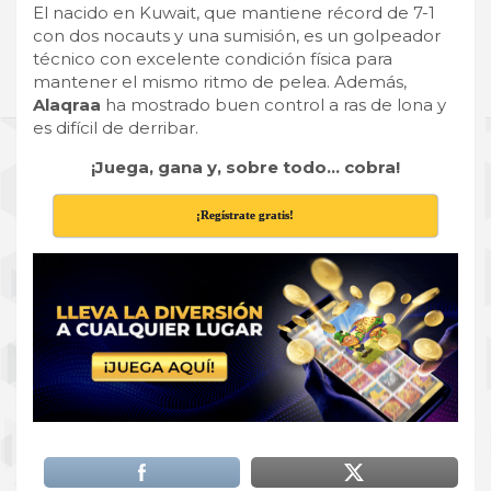
El nacido en Kuwait, que mantiene récord de 7-1
con dos nocauts y una sumisión, es un golpeador
técnico con excelente condición física para
mantener el mismo ritmo de pelea. Además,
Alaqraa
ha mostrado buen control a ras de lona y
es difícil de derribar.
¡Juega, gana y, sobre todo… cobra!
¡Regístrate gratis!