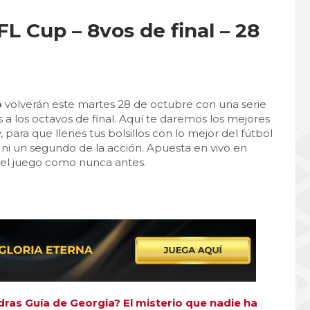
FL Cup – 8vos de final – 28
p
volverán este martes 28 de octubre con una serie
 a los octavos de final. Aquí te daremos los mejores
 para que llenes tus bolsillos con lo mejor del fútbol
 ni un segundo de la acción. Apuesta en vivo en
del juego como nunca antes.
dras Guía de Georgia? El misterio que nadie ha