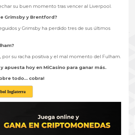
echar su buen momento tras vencer al Liverpool.
re Grimsby y Brentford?
seguidos y Grimsby ha perdido tres de sus últimos
ulham?
 por su racha positiva y el mal momento del Fulham.
 y apuesta hoy en MiCasino para ganar más.
sobre todo… cobra!
bol Inglaterra