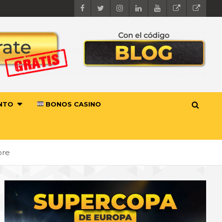
NTO
BONOS CASINO
bre
A
d
v