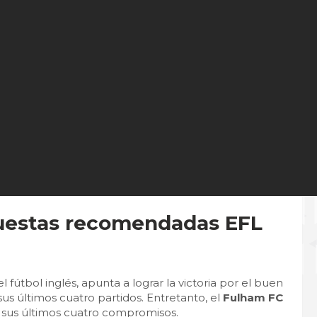
estas recomendadas EFL
l fútbol inglés, apunta a lograr la victoria por el buen
s últimos cuatro partidos. Entretanto, el
Fulham FC
 sus últimos cuatro compromisos.