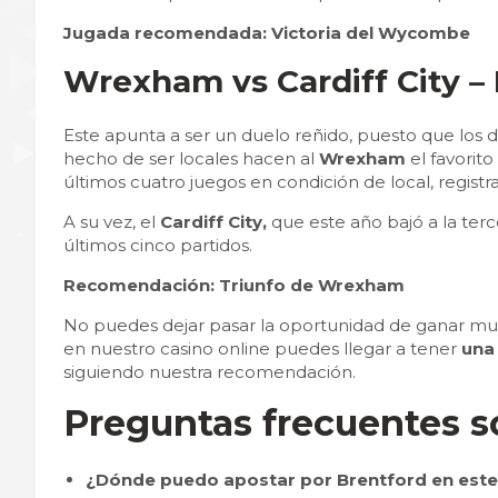
Jugada recomendada: Victoria del Wycombe
Wrexham vs Cardiff City –
Este apunta a ser un duelo reñido, puesto que los 
hecho de ser locales hacen al
Wrexham
el favorito
últimos cuatro juegos en condición de local, regist
A su vez, el
Cardiff City,
que este año bajó a la terce
últimos cinco partidos.
Recomendación: Triunfo de Wrexham
No puedes dejar pasar la oportunidad de ganar mu
en nuestro casino online puedes llegar a tener
una
siguiendo nuestra recomendación.
Preguntas frecuentes so
¿Dónde puedo apostar por Brentford en este