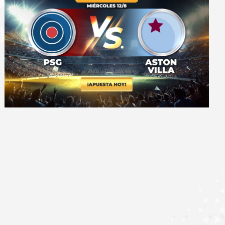
e
r
t
i
s
e
m
e
n
t
: