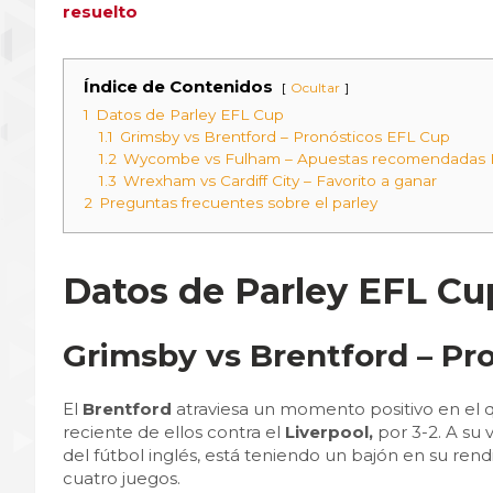
resuelto
Índice de Contenidos
Ocultar
1
Datos de Parley EFL Cup
1.1
Grimsby vs Brentford – Pronósticos EFL Cup
1.2
Wycombe vs Fulham – Apuestas recomendadas 
1.3
Wrexham vs Cardiff City – Favorito a ganar
2
Preguntas frecuentes sobre el parley
Datos de Parley EFL Cu
Grimsby vs Brentford – Pr
El
Brentford
atraviesa un momento positivo en el q
reciente de ellos contra el
Liverpool,
por 3-2. A su 
del fútbol inglés, está teniendo un bajón en su ren
cuatro juegos.