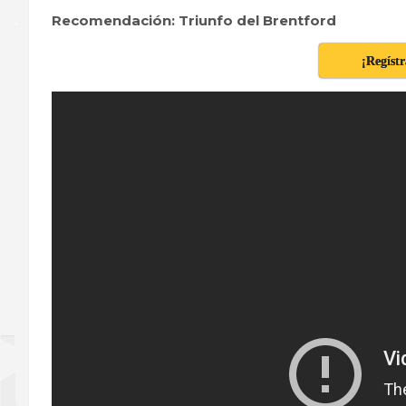
Recomendación: Triunfo del Brentford
¡Regístr