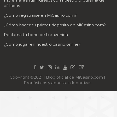
Incrementa tus ingresos con nuestro programa de
afiliados
¿Cómo registrarse en MiCasino.com?
¿Cómo hacer tu primer deposito en MiCasino.com?
Reclama tu bono de bienvenida
¿Cómo jugar en nuestro casino online?
Copyright ©2021 | Blog oficial de MiCasino.com |
Pronósticos y apuestas deportivas