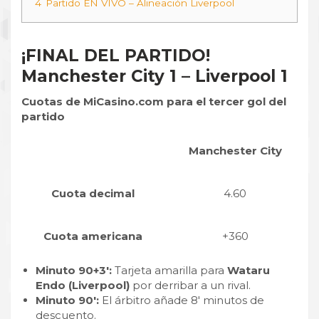
4
Partido EN VIVO – Alineación Liverpool
¡FINAL DEL PARTIDO!
Manchester City 1 – Liverpool 1
Cuotas de MiCasino.com para el tercer gol del
partido
Manchester City
Cuota decimal
4.60
Cuota americana
+360
Minuto 90+3′:
Tarjeta amarilla para
Wataru
Endo
(Liverpool)
por derribar a un rival.
Minuto 90′:
El árbitro añade 8′ minutos de
descuento.