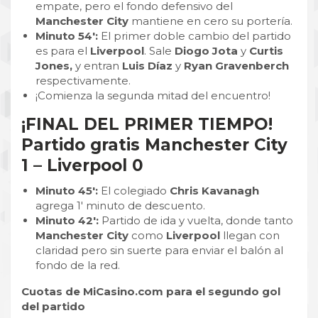
empate, pero el fondo defensivo del
Manchester City
mantiene en cero su portería.
Minuto 54′:
El primer doble cambio del partido
es para el
Liverpool
. Sale
Diogo Jota
y
Curtis
Jones,
y entran
Luis Díaz
y
Ryan Gravenberch
respectivamente.
¡Comienza la segunda mitad del encuentro!
¡FINAL DEL PRIMER TIEMPO!
Partido gratis Manchester City
1 – Liverpool 0
Minuto 45′:
El colegiado
Chris Kavanagh
agrega 1′ minuto de descuento.
Minuto 42′:
Partido de ida y vuelta, donde tanto
Manchester City
como
Liverpool
llegan con
claridad pero sin suerte para enviar el balón al
fondo de la red.
Cuotas de MiCasino.com para el segundo gol
del partido