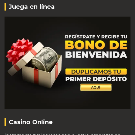
Juega en línea
Casino Online