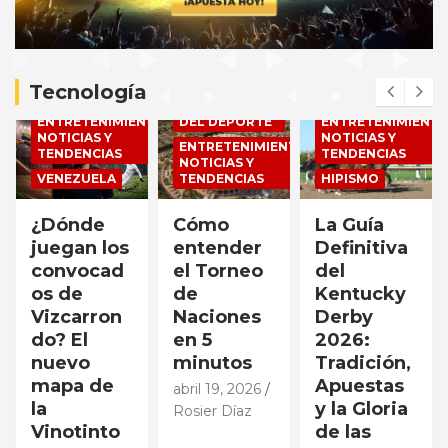
e
n
t
Tecnología
:
CURIOSIDADES
ENTRETENIMIENTO,
DEL DEPORTE
ENTRETENIMIENTO
NOTICIAS Y
NOTICIAS Y
NTO,
ENTRETENIMIENTO,
TENDENCIAS
TENDENCIAS
NOTICIAS Y
VENEZUELA
TENDENCIAS
HIPISMO
¿Dónde
Cómo
La Guía
juegan los
entender
Definitiva
convocad
el Torneo
del
os de
de
Kentucky
Vizcarron
Naciones
Derby
do? El
en 5
2026:
nuevo
minutos
Tradición,
mapa de
Apuestas
abril 19, 2026
la
y la Gloria
Rosier Díaz
Vinotinto
de las