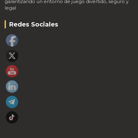
garantizando un entorno de juego divertido, seguro y
legal
Redes Sociales