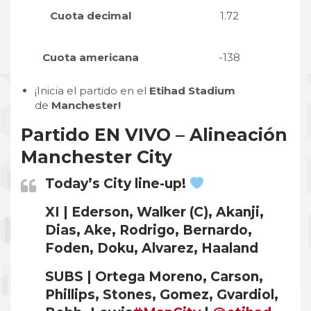
Cuota decimal
1.72
Cuota americana
-138
¡Inicia el partido en el
Etihad Stadium
de
Manchester!
Partido EN VIVO – Alineación
Manchester City
Today’s City line-up!
XI | Ederson, Walker (C), Akanji,
Dias, Ake, Rodrigo, Bernardo,
Foden, Doku, Alvarez, Haaland
SUBS | Ortega Moreno, Carson,
Phillips, Stones, Gomez, Gvardiol,