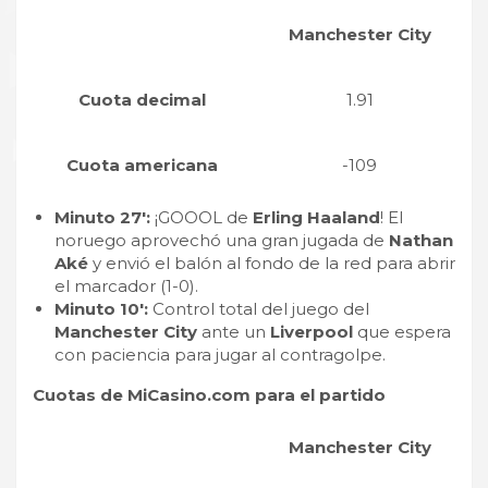
Manchester City
Cuota decimal
1.91
Cuota americana
-109
Minuto 27′:
¡GOOOL de
Erling Haaland
! El
noruego aprovechó una gran jugada de
Nathan
Aké
y envió el balón al fondo de la red para abrir
el marcador (1-0).
Minuto 10′:
Control total del juego del
Manchester City
ante un
Liverpool
que espera
con paciencia para jugar al contragolpe.
Cuotas de MiCasino.com para el partido
Manchester City