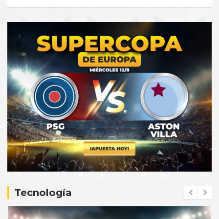
A
d
v
e
r
t
i
s
e
m
e
n
t
Tecnología
: