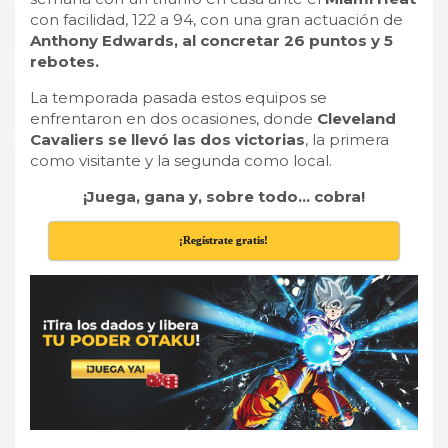
con facilidad, 122 a 94, con una gran actuación de
Anthony Edwards, al concretar 26 puntos y 5
rebotes.
La temporada pasada estos equipos se
enfrentaron en dos ocasiones, donde
Cleveland
Cavaliers se llevó las dos victorias
, la primera
como visitante y la segunda como local.
¡Juega, gana y, sobre todo… cobra!
¡Regístrate gratis!