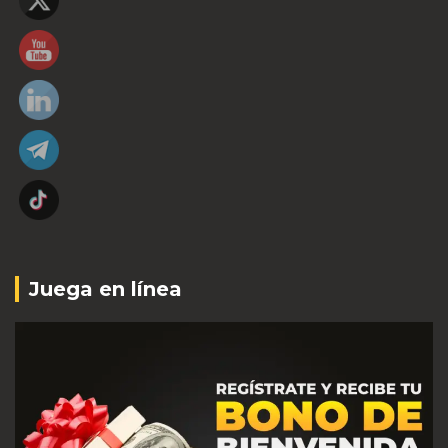
Juega en línea