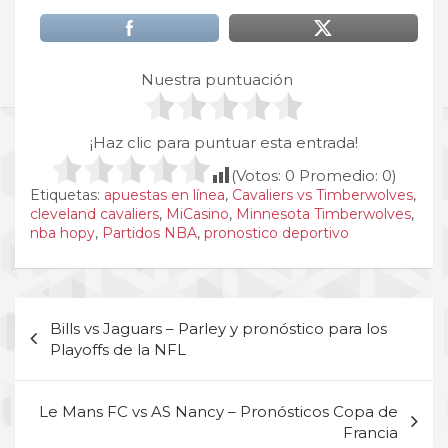
Nuestra puntuación
¡Haz clic para puntuar esta entrada!
(Votos:
0
Promedio:
0
)
Etiquetas:
apuestas en línea
,
Cavaliers vs Timberwolves
,
cleveland cavaliers
,
MiCasino
,
Minnesota Timberwolves
,
nba hopy
,
Partidos NBA
,
pronostico deportivo
Navegación
Bills vs Jaguars – Parley y pronóstico para los
de
Playoffs de la NFL
entradas
Le Mans FC vs AS Nancy – Pronósticos Copa de
Francia