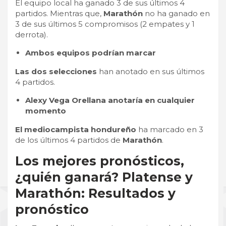
El equipo local ha ganado 3 de sus últimos 4
partidos. Mientras que,
Marathón
no ha ganado en
3 de sus últimos 5 compromisos (2 empates y 1
derrota).
Ambos equipos podrían marcar
Las dos selecciones
han anotado en sus últimos
4 partidos.
Alexy Vega Orellana anotaría en cualquier
momento
El mediocampista hondureño
ha marcado en 3
de los últimos 4 partidos de
Marathón
.
Los mejores pronósticos,
¿quién ganará?
Platense y
Marathón: Resultados y
pronóstico