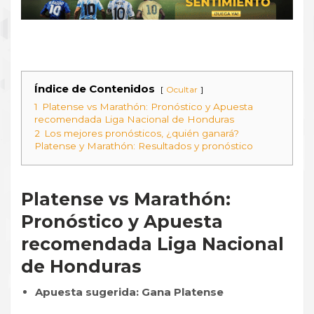
Índice de Contenidos
Ocultar
1
Platense vs Marathón: Pronóstico y Apuesta
recomendada Liga Nacional de Honduras
2
Los mejores pronósticos, ¿quién ganará?
Platense y Marathón: Resultados y pronóstico
Platense vs Marathón:
Pronóstico y Apuesta
recomendada Liga Nacional
de Honduras
Apuesta sugerida: Gana Platense