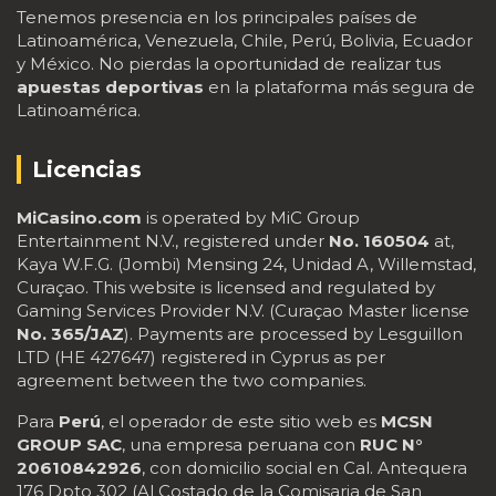
Tenemos presencia en los principales países de
Latinoamérica, Venezuela, Chile, Perú, Bolivia, Ecuador
y México. No pierdas la oportunidad de realizar tus
apuestas deportivas
en la plataforma más segura de
Latinoamérica.
Licencias
MiCasino.com
is operated by MiC Group
Entertainment N.V., registered under
No. 160504
at,
Kaya W.F.G. (Jombi) Mensing 24, Unidad A, Willemstad,
Curaçao. This website is licensed and regulated by
Gaming Services Provider N.V. (Curaçao Master license
No. 365/JAZ
). Payments are processed by Lesguillon
LTD (HE 427647) registered in Cyprus as per
agreement between the two companies.
Para
Perú
, el operador de este sitio web es
MCSN
GROUP SAC
, una empresa peruana con
RUC N°
20610842926
, con domicilio social en Cal. Antequera
176 Dpto 302 (Al Costado de la Comisaria de San