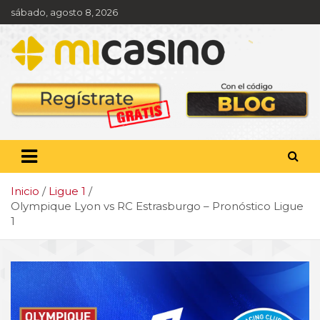
Saltar
sábado, agosto 8, 2026
al
contenido
Pronóstico deportivo,
apuestas y actualidad
deportiva
Inicio
Ligue 1
Olympique Lyon vs RC Estrasburgo – Pronóstico Ligue
1