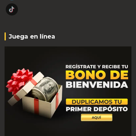
Juega en línea