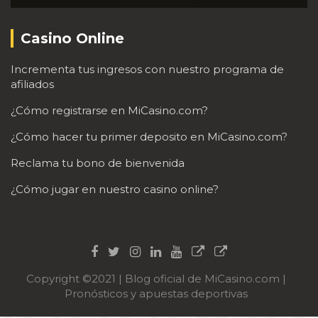
Casino Online
Incrementa tus ingresos con nuestro programa de
afiliados
¿Cómo registrarse en MiCasino.com?
¿Cómo hacer tu primer deposito en MiCasino.com?
Reclama tu bono de bienvenida
¿Cómo jugar en nuestro casino online?
Copyright ©2021 | Blog oficial de MiCasino.com |
Pronósticos y apuestas deportivas