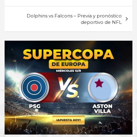
entradas
Dolphins vs Falcons – Previa y pronóstico
deportivo de NFL
A
d
v
e
r
t
i
s
e
m
e
n