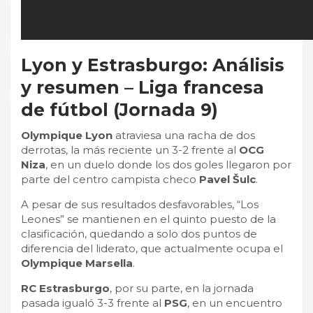
Lyon y Estrasburgo:
Análisis
y resumen –
Liga francesa
de fútbol (Jornada 9)
Olympique Lyon
atraviesa una racha de dos
derrotas, la más reciente un 3-2 frente al
OCG
Niza
, en un duelo donde los dos goles llegaron por
parte del centro campista checo
Pavel Šulc
.
A pesar de sus resultados desfavorables, “Los
Leones” se mantienen en el quinto puesto de la
clasificación, quedando a solo dos puntos de
diferencia del liderato, que actualmente ocupa el
Olympique Marsella
.
RC Estrasburgo
, por su parte, en la jornada
pasada igualó 3-3 frente al
PSG
, en un encuentro