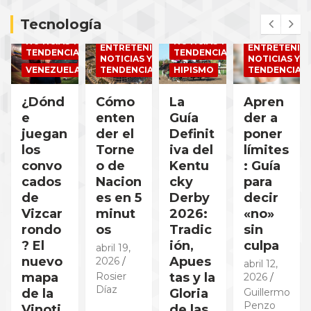
t
CURIOSIDADES
Tecnología
:
S
ENTRETENIMIENTO,
DEL DEPORTE
ENTRETENIMIENTO,
BIENESTAR
NOTICIAS Y
NOTICIAS Y
IMIENTO,
ENTRETENIMIENTO,
ENTRETENIMI
TENDENCIAS
TENDENCIAS
Y
NOTICIAS Y
NOTICIAS Y
AS
VENEZUELA
TENDENCIAS
HIPISMO
TENDENCIAS
¿Dónd
Cómo
La
Apren
e
enten
Guía
der a
juegan
der el
Definit
poner
los
Torne
iva del
límites
convo
o de
Kentu
: Guía
cados
Nacion
cky
para
de
es en 5
Derby
decir
Vizcar
minut
2026:
«no»
rondo
os
Tradic
sin
? El
ión,
culpa
abril 19,
nuevo
Apues
2026
abril 12,
mapa
Rosier
tas y la
2026
Díaz
de la
Gloria
Guillermo
Penzo
Vinoti
de las