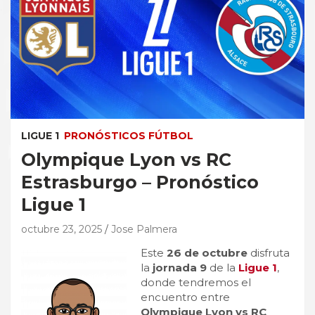
LIGUE 1
PRONÓSTICOS FÚTBOL
Olympique Lyon vs RC
Estrasburgo – Pronóstico
Ligue 1
octubre 23, 2025
Jose Palmera
Este
26 de octubre
disfruta
la
jornada 9
de la
Ligue 1
,
donde tendremos el
encuentro entre
Olympique Lyon vs RC