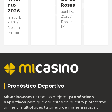
nto
Rosas
2026
abril 18,
2026
mayo 1,
Rosier
2026
Díaz
Nelson
Pernia
Pronóstico Deportivo
MiCasino.com
te trae los mejores
pronósticos
deportivos
para que apuestes en nuestra plataforma
online y multipliques tu dinero de manera rápida y