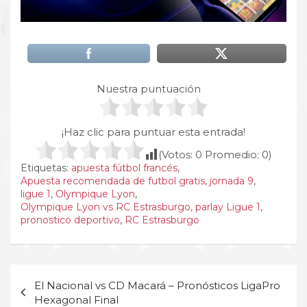
Nuestra puntuación
¡Haz clic para puntuar esta entrada!
(Votos:
0
Promedio:
0
)
Etiquetas:
apuesta fútbol francés
,
Apuesta recomendada de futbol gratis
,
jornada 9
,
ligue 1
,
Olympique Lyon
,
Olympique Lyon vs RC Estrasburgo
,
parlay Ligue 1
,
pronostico deportivo
,
RC Estrasburgo
Navegación
El Nacional vs CD Macará – Pronósticos LigaPro
de
Hexagonal Final