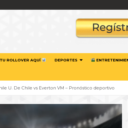
 TU ROLLOVER AQUÍ
DEPORTES
ENTRETENIMIE
hile U. De Chile vs Everton VM – Pronóstico deportivo