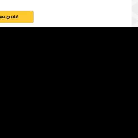
ate gratis!