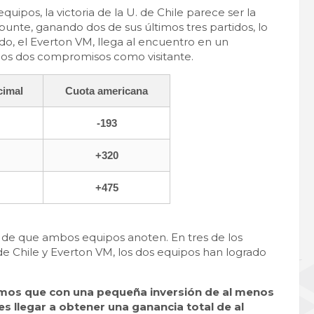
pos, la victoria de la U. de Chile parece ser la
nte, ganando dos de sus últimos tres partidos, lo
o, el Everton VM, llega al encuentro en un
mos dos compromisos como visitante.
cimal
Cuota americana
-193
+320
+475
ad de que ambos equipos anoten. En tres de los
de Chile y Everton VM, los dos equipos han logrado
amos que con una pequeña inversión de al menos
 llegar a obtener una ganancia total de al