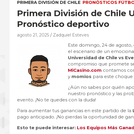
PRIMERA DIVISIÓN DE CHILE
PRONÓSTICOS FÚTB
Primera División de Chile 
Pronóstico deportivo
agosto 21, 2025
Zadquiel Esteves
Este domingo, 24 de agosto, 
el escenario de un emocionan
Universidad de Chile vs Ev
compromiso que promete ser
MiCasino.com
contamos con
y
momios
para este choque d
¿Aún no sabes por quién ap
nuestro pronóstico y las pr
evento. ¡No te quedes con la duda!
Para aumentar tus ganancias en este partido de la
pago anticipado. ¡No pierdas la oportunidad de gana
Esto te puede interesar:
Los Equipos Más Ganad