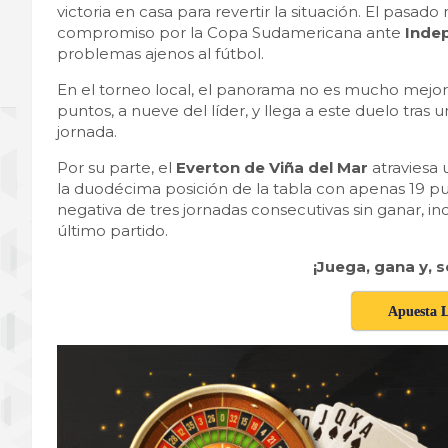
victoria en casa para revertir la situación. El pasa
compromiso por la Copa Sudamericana ante
Inde
problemas ajenos al fútbol.
En el torneo local, el panorama no es mucho mejor.
puntos, a nueve del líder, y llega a este duelo tras 
jornada.
Por su parte, el
Everton de Viña del Mar
atraviesa
la duodécima posición de la tabla con apenas 19 pu
negativa de tres jornadas consecutivas sin ganar, i
último partido.
¡Juega, gana y, 
Apuesta L