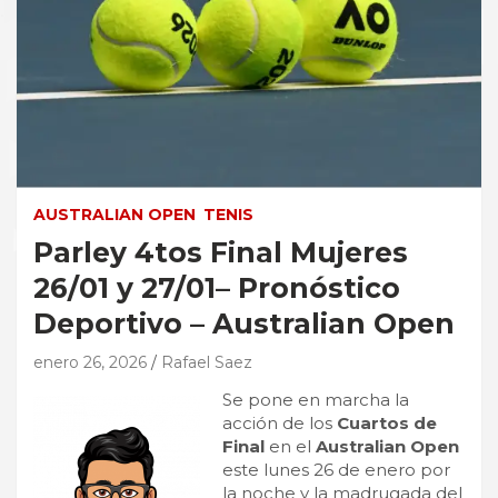
AUSTRALIAN OPEN
TENIS
Parley 4tos Final Mujeres
26/01 y 27/01– Pronóstico
Deportivo – Australian Open
enero 26, 2026
Rafael Saez
Se pone en marcha la
acción de los
Cuartos de
Final
en el
Australian Open
este lunes 26 de enero por
la noche y la madrugada del