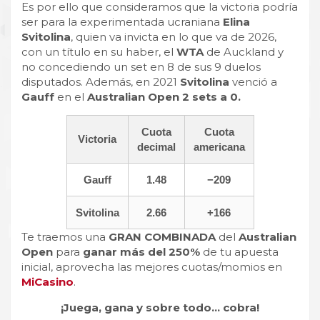
Es por ello que consideramos que la victoria podría
ser para la experimentada ucraniana
Elina
Svitolina
, quien va invicta en lo que va de 2026,
con un título en su haber, el
WTA
de Auckland y
no concediendo un set en 8 de sus 9 duelos
disputados. Además, en 2021
Svitolina
venció a
Gauff
en el
Australian Open 2 sets a 0.
Cuota
Cuota
Victoria
decimal
americana
Gauff
1.48
−209
Svitolina
2.66
+166
Te traemos una
GRAN COMBINADA
del
Australian
Open
para
ganar más del 250%
de tu apuesta
inicial, aprovecha las mejores cuotas/momios en
MiCasino
.
¡Juega, gana y sobre todo… cobra!