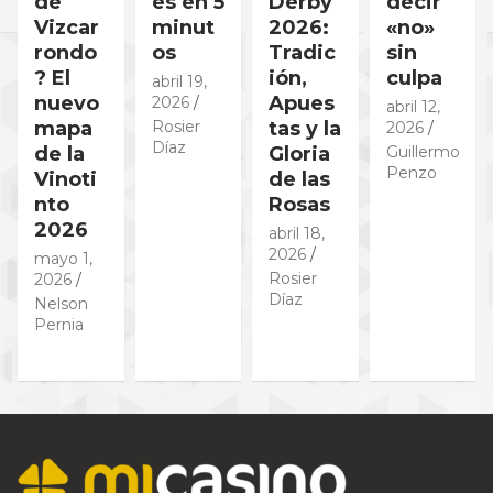
de
es en 5
Derby
decir
Vizcar
minut
2026:
«no»
rondo
os
Tradic
sin
? El
ión,
culpa
abril 19,
nuevo
Apues
2026
abril 12,
mapa
Rosier
tas y la
2026
Díaz
de la
Gloria
Guillermo
Penzo
Vinoti
de las
nto
Rosas
2026
abril 18,
2026
mayo 1,
Rosier
2026
Díaz
Nelson
Pernia