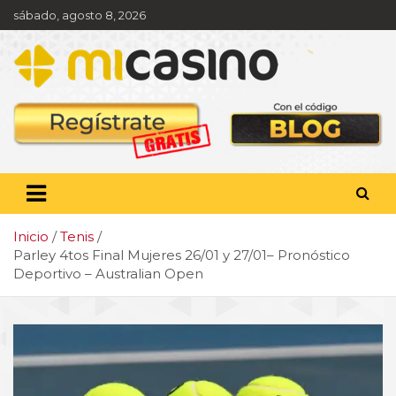
Saltar
sábado, agosto 8, 2026
al
contenido
Pronóstico deportivo,
apuestas y actualidad
deportiva
Inicio
Tenis
Parley 4tos Final Mujeres 26/01 y 27/01– Pronóstico
Deportivo – Australian Open