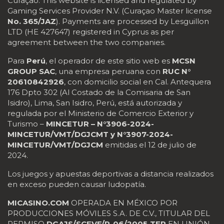
Curaçao. This website is licensed and regulated by
Gaming Services Provider N.V. (Curaçao Master license
No. 365/JAZ
). Payments are processed by Lesguillon
LTD (HE 427647) registered in Cyprus as per
agreement between the two companies.
Para
Perú
, el operador de este sitio web es
MCSN
GROUP SAC
, una empresa peruana con
RUC N°
20610842926
, con domicilio social en Cal. Antequera
176 Dpto 302 (Al Costado de la Comisaria de San
Isidro), Lima, San Isidro, Perú, está autorizada y
regulada por el Ministerio de Comercio Exterior y
Turismo –
MINCETUR – N°3906-2024-
MINCETUR/VMT/DGJCMT y N°3907-2024-
MINCETUR/VMT/DGJCM
emitidas el 12 de julio de
2024.
Los juegos y apuestas deportivas a distancia realizados
en exceso pueden causar ludopatía.
MICASINO.COM
OPERADA EN MÉXICO POR
PRODUCCIONES MÓVILES S.A. DE C.V., TITULAR DEL
PERMISO
DGAJS/SCEVF/P-06/2005-TER
EN UNIÓN