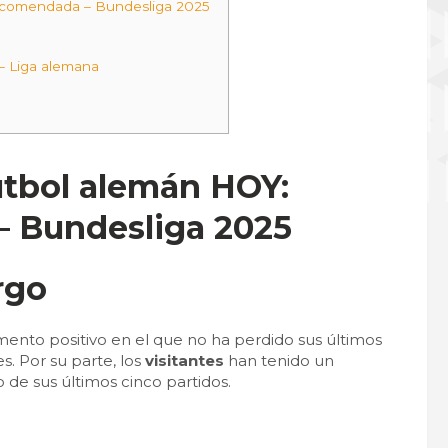
recomendada – Bundesliga 2025
 – Liga alemana
útbol alemán HOY:
 Bundesliga 2025
rgo
mento positivo en el que no ha perdido sus últimos
s. Por su parte, los
visitantes
han tenido un
 de sus últimos cinco partidos.