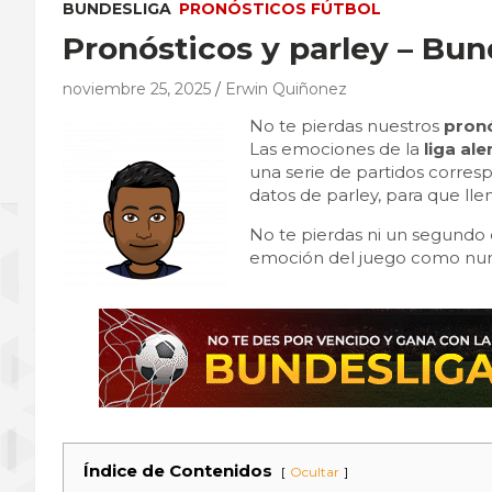
BUNDESLIGA
PRONÓSTICOS FÚTBOL
Pronósticos y parley – Bun
noviembre 25, 2025
Erwin Quiñonez
No te pierdas nuestros
pronó
Las emociones de la
liga al
una serie de partidos corres
datos de parley, para que lle
No te pierdas ni un segundo 
emoción del juego como nun
Índice de Contenidos
Ocultar