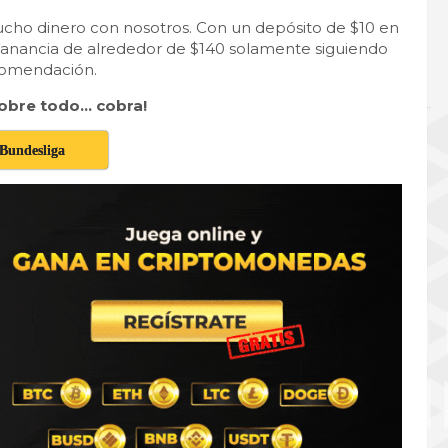
cho dinero con nosotros. Con un depósito de $10 en
 ganancia de alrededor de $140 solamente siguiendo
comendación.
sobre todo… cobra!
Bundesliga