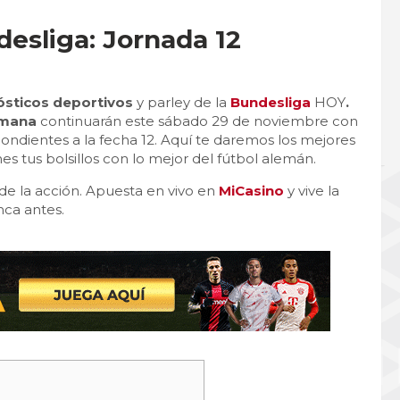
desliga: Jornada 12
sticos deportivos
y parley de la
Bundesliga
HOY
.
emana
continuarán este sábado 29 de noviembre con
pondientes a la fecha 12. Aquí te daremos los mejores
nes tus bolsillos con lo mejor del fútbol alemán.
de la acción. Apuesta en vivo en
MiCasino
y vive la
ca antes.