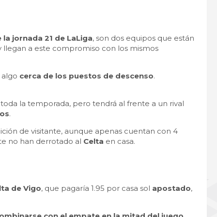
 la jornada 21 de LaLiga
, son dos equipos que están
 y llegan a este compromiso con los mismos
r algo
cerca de los puestos de descenso
.
toda la temporada, pero tendrá al frente a un rival
dos
.
ondición de visitante, aunque apenas cuentan con 4
nte no han derrotado al
Celta
en casa.
ta de Vigo
, que pagaría 1.95 por casa sol
apostado
,
 combinarse con el empate en la mitad del juego
,