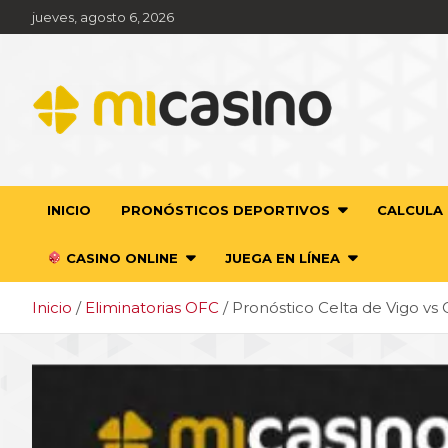
Saltar
jueves, agosto 6, 2026
al
contenido
Pronóstico
deportivo, apuestas
INICIO
PRONÓSTICOS DEPORTIVOS
CALCULA
y actualidad
CASINO ONLINE
JUEGA EN LÍNEA
deportiva
Inicio
Eliminatorias OFC
Pronóstico Celta de Vigo vs