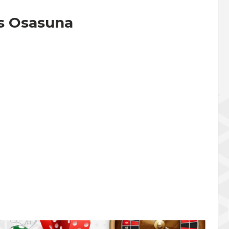
vs Osasuna