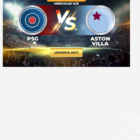
e
r
t
i
s
e
m
e
n
t
: