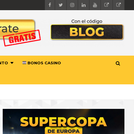
NTO
BONOS CASINO
A
d
v