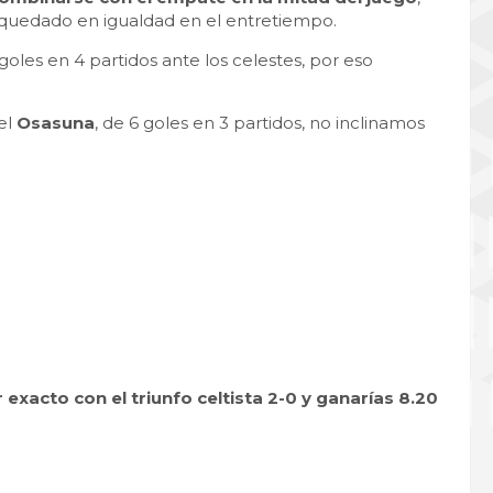
 quedado en igualdad en el entretiempo.
oles en 4 partidos ante los celestes, por eso
el
Osasuna
, de 6 goles en 3 partidos, no inclinamos
exacto con el triunfo celtista 2-0 y ganarías 8.20