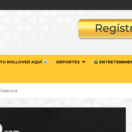
 TU ROLLOVER AQUÍ
DEPORTES
ENTRETENIMIE
 Osasuna