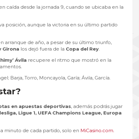
 en caída desde la jornada 9, cuando se ubicaba en la
va posición, aunque la victoria en su último partido
n arranque de año, a pesar de su último triunfo,
y Girona
los dejó fuera de la
Copa del Rey
.
himy’ Ávila
recupere el ritmo que mostró en la
igamentos.
gel; Barja, Torro, Moncayola, Garía; Ávila, García.
star?
otas en apuestas deportivas
, además podrás jugar
desliga, Ligue 1, UEFA Champions League, Europa
 a minuto de cada partido, solo en
MiCasino.com.