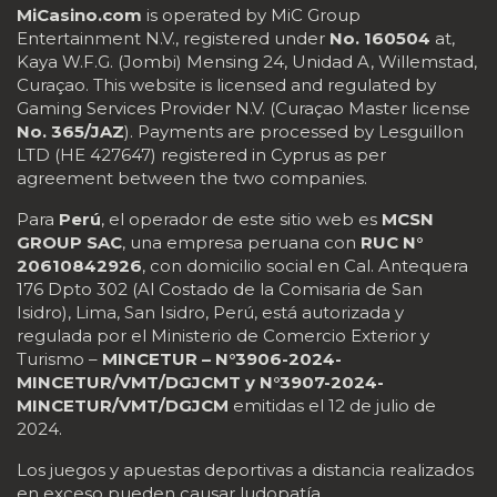
MiCasino.com
is operated by MiC Group
Entertainment N.V., registered under
No. 160504
at,
Kaya W.F.G. (Jombi) Mensing 24, Unidad A, Willemstad,
Curaçao. This website is licensed and regulated by
Gaming Services Provider N.V. (Curaçao Master license
No. 365/JAZ
). Payments are processed by Lesguillon
LTD (HE 427647) registered in Cyprus as per
agreement between the two companies.
Para
Perú
, el operador de este sitio web es
MCSN
GROUP SAC
, una empresa peruana con
RUC N°
20610842926
, con domicilio social en Cal. Antequera
176 Dpto 302 (Al Costado de la Comisaria de San
Isidro), Lima, San Isidro, Perú, está autorizada y
regulada por el Ministerio de Comercio Exterior y
Turismo –
MINCETUR – N°3906-2024-
MINCETUR/VMT/DGJCMT y N°3907-2024-
MINCETUR/VMT/DGJCM
emitidas el 12 de julio de
2024.
Los juegos y apuestas deportivas a distancia realizados
en exceso pueden causar ludopatía.