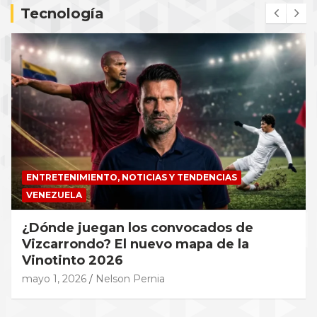
Tecnología
:
ENTRETENIMIENTO, NOTICIAS Y TENDENCIAS
VENEZUELA
¿Dónde juegan los convocados de
Vizcarrondo? El nuevo mapa de la
Vinotinto 2026
mayo 1, 2026
Nelson Pernia