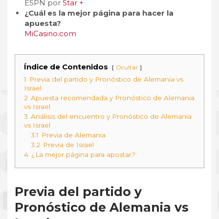
ESPN por
Star +
¿Cuál es la mejor página para hacer la
apuesta?
MiCasino.com
Índice de Contenidos
Ocultar
1
Previa del partido y Pronóstico de Alemania vs
Israel
2
Apuesta recomendada y Pronóstico de Alemania
vs Israel
3
Análisis del encuentro y Pronóstico de Alemania
vs Israel
3.1
Previa de Alemania
3.2
Previa de Israel
4
¿La mejor página para apostar?
Previa del partido y
Pronóstico de Alemania vs