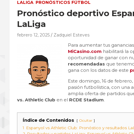
LALIGA
PRONÓSTICOS FÚTBOL
Pronóstico deportivo Espan
LaLiga
febrero 12, 2025
Zadquiel Esteves
Para aumentar tus ganancia
MiCasino.com
habilitará la 
oportunidad de ganar con nue
recomendadas
que tenemos
gana con los datos de este
p
Este domingo, 16 de febrero, 
pasión futbolística, con una 
amplia oferta de partidos q
vs. Athletic Club
en el
RCDE Stadium
.
Índice de Contenidos
Ocultar
1
Espanyol vs Athletic Club: Pronóstico y resultados La
2
Resultados y partidos LaLiga: Espanyol vs Athletic C