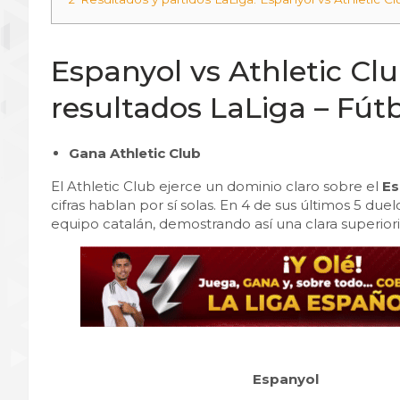
Espanyol vs Athletic Clu
resultados LaLiga – Fút
Gana Athletic Club
El Athletic Club ejerce un dominio claro sobre el
Es
cifras hablan por sí solas. En 4 de sus últimos 5 due
equipo catalán, demostrando así una clara superio
Espanyol