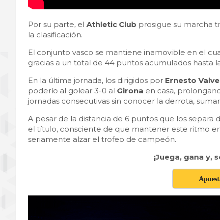
Por su parte, el
Athletic Club
prosigue su marcha tr
la clasificación.
El conjunto vasco se mantiene inamovible en el cua
gracias a un total de 44 puntos acumulados hasta l
En la última jornada, los dirigidos por
Ernesto Valv
poderío al golear 3-0 al
Girona
en casa, prolongand
jornadas consecutivas sin conocer la derrota, suma
A pesar de la distancia de 6 puntos que los separa de
el título, consciente de que mantener este ritmo 
seriamente alzar el trofeo de campeón.
¡Juega, gana y, 
Apuest