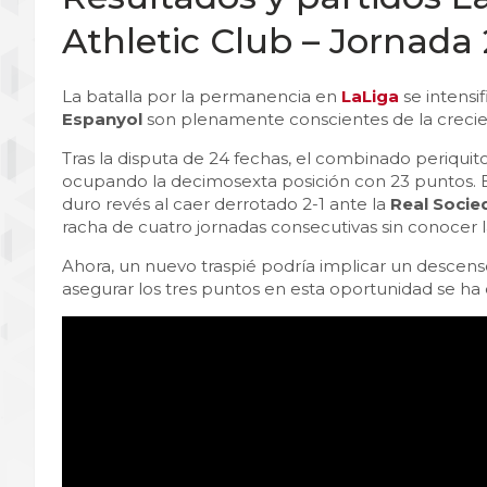
Athletic Club – Jornada
La batalla por la permanencia en
LaLiga
se intensi
Espanyol
son plenamente conscientes de la crecie
Tras la disputa de 24 fechas, el combinado periqui
ocupando la decimosexta posición con 23 puntos. En
duro revés al caer derrotado 2-1 ante la
Real Socie
racha de cuatro jornadas consecutivas sin conocer 
Ahora, un nuevo traspié podría implicar un descens
asegurar los tres puntos en esta oportunidad se ha