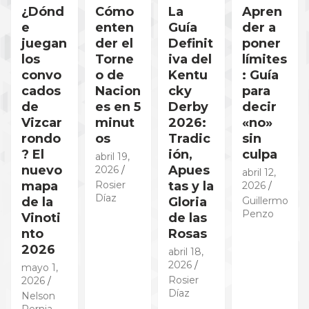
¿Dónd
Cómo
La
Apren
e
enten
Guía
der a
juegan
der el
Definit
poner
los
Torne
iva del
límites
convo
o de
Kentu
: Guía
cados
Nacion
cky
para
de
es en 5
Derby
decir
Vizcar
minut
2026:
«no»
rondo
os
Tradic
sin
? El
ión,
culpa
abril 19,
nuevo
Apues
2026
abril 12,
mapa
Rosier
tas y la
2026
Díaz
de la
Gloria
Guillermo
Penzo
Vinoti
de las
nto
Rosas
2026
abril 18,
2026
mayo 1,
Rosier
2026
Díaz
Nelson