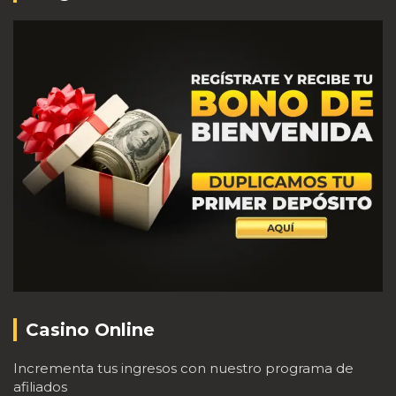
Casino Online
Incrementa tus ingresos con nuestro programa de
afiliados