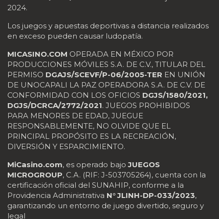
2024.
Los juegos y apuestas deportivas a distancia realizados
en exceso pueden causar ludopatía.
MICASINO.COM
OPERADA EN MÉXICO POR
PRODUCCIONES MÓVILES S.A. DE C.V., TITULAR DEL
PERMISO
DGAJS/SCEVF/P-06/2005-TER
EN UNIÓN
DE UNOCAPALI LA PAZ OPERADORA S.A. DE C.V. DE
CONFORMIDAD CON LOS OFICIOS
DGJS/1580/2021,
DGJS/DCRCA/2772/2021
. JUEGOS PROHIBIDOS
PARA MENORES DE EDAD, JUEGUE
RESPONSABLEMENTE, NO OLVIDE QUE EL
PRINCIPAL PROPÓSITO ES LA RECREACIÓN,
DIVERSIÓN Y ESPARCIMIENTO.
MiCasino.com
, es operado bajo
JUEGOS
MICROGROUP
, C.A. (RIF: J-503705264), cuenta con la
certificación oficial del SUNAHIP, conforme a la
Providencia Administrativa
N° JLINH-DP-033/2023
,
garantizando un entorno de juego divertido, seguro y
legal