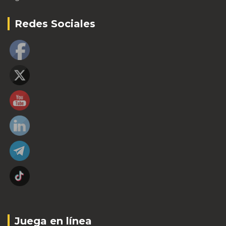
Redes Sociales
Juega en línea