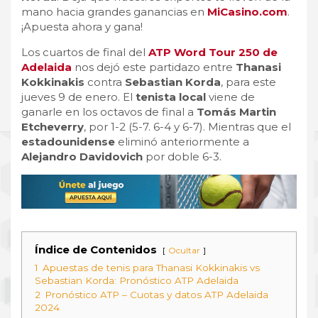
mano hacia grandes ganancias en
MiCasino.com
.
¡Apuesta ahora y gana!
Los cuartos de final del
ATP Word Tour 250 de
Adelaida
nos dejó este partidazo entre
Thanasi
Kokkinakis
contra
Sebastian Korda
, para este
jueves 9 de enero. El
tenista local
viene de
ganarle en los octavos de final a
Tomás Martin
Etcheverry
, por 1-2 (5-7. 6-4 y 6-7). Mientras que el
estadounidense
eliminó anteriormente a
Alejandro Davidovich
por doble 6-3.
Índice de Contenidos
Ocultar
1
Apuestas de tenis para Thanasi Kokkinakis vs
Sebastian Korda: Pronóstico ATP Adelaida
2
Pronóstico ATP – Cuotas y datos ATP Adelaida
2024