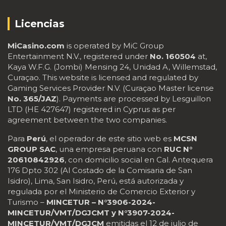
Licencias
MiCasino.com
is operated by MiC Group
Entertainment N.V., registered under
No. 160504
at,
Kaya W.F.G. (Jombi) Mensing 24, Unidad A, Willemstad,
Curaçao. This website is licensed and regulated by
Gaming Services Provider N.V. (Curaçao Master license
No. 365/JAZ
). Payments are processed by Lesguillon
LTD (HE 427647) registered in Cyprus as per
agreement between the two companies.
Para
Perú
, el operador de este sitio web es
MCSN
GROUP SAC
, una empresa peruana con
RUC N°
20610842926
, con domicilio social en Cal. Antequera
176 Dpto 302 (Al Costado de la Comisaria de San
Isidro), Lima, San Isidro, Perú, está autorizada y
regulada por el Ministerio de Comercio Exterior y
Turismo –
MINCETUR – N°3906-2024-
MINCETUR/VMT/DGJCMT y N°3907-2024-
MINCETUR/VMT/DGJCM
emitidas el 12 de julio de