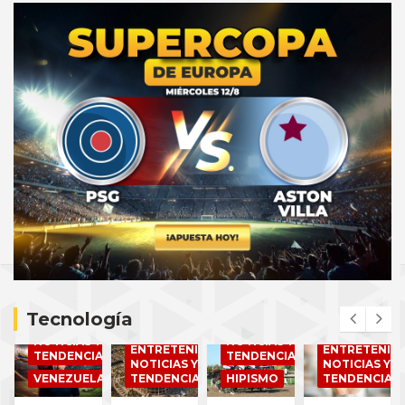
A
d
v
e
r
t
i
s
e
m
e
n
t
CURIOSIDADES
Tecnología
:
S
ENTRETENIMIENTO,
DEL DEPORTE
ENTRETENIMIENTO,
BIENESTAR
NOTICIAS Y
NOTICIAS Y
IMIENTO,
ENTRETENIMIENTO,
ENTRETENIMI
TENDENCIAS
TENDENCIAS
Y
NOTICIAS Y
NOTICIAS Y
AS
VENEZUELA
TENDENCIAS
HIPISMO
TENDENCIAS