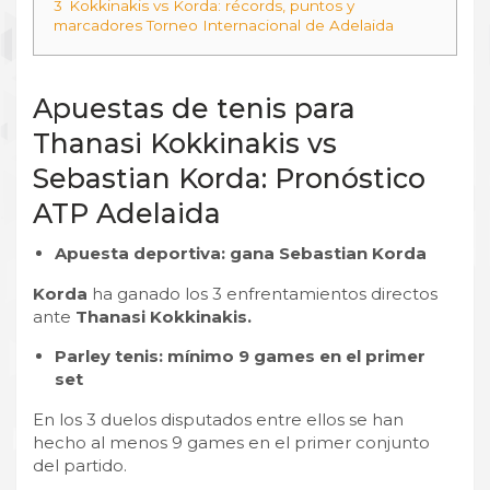
3
Kokkinakis vs Korda: récords, puntos y
marcadores Torneo Internacional de Adelaida
Apuestas de tenis para
Thanasi Kokkinakis vs
Sebastian Korda: Pronóstico
ATP Adelaida
Apuesta deportiva: gana Sebastian Korda
Korda
ha ganado los 3 enfrentamientos directos
ante
Thanasi Kokkinakis.
Parley tenis: mínimo 9 games en el primer
set
En los 3 duelos disputados entre ellos se han
hecho al menos 9 games en el primer conjunto
del partido.