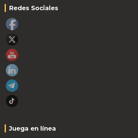
Redes Sociales
Juega en línea