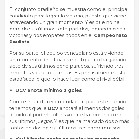
El conjunto brasileño se muestra como el principal
candidato para lograr la victoria, puesto que viene
atravesando un gran momento. Y es que no ha
perdido sus últimos siete partidos, logrando cinco
victorias y dos empates, todos en el
Campeonato
Paulista.
Por su parte, el equipo venezolano está viviendo
un momento de altibajos en el que no ha ganado
siete de sus últimos ocho partidos, sufriendo tres
empates y cuatro derrotas. Es precisamente esta
estadística lo que lo hace lucir como el rival débil.
UCV anota mínimo 2 goles
Como segunda recomendación para este partido
tenemos que la
UCV
anotará al menos dos goles
debido al poderío ofensivo que ha mostrado en
sus últimos juegos. Y es que ha marcado dos o más
tantos en dos de sus últimos tres compromisos.
Yuri Alberto anota en cualquier momento