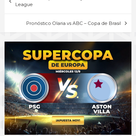
de
League
entradas
Pronóstico Olaria vs ABC – Copa de Brasil
A
d
v
e
r
t
i
s
e
m
e
n