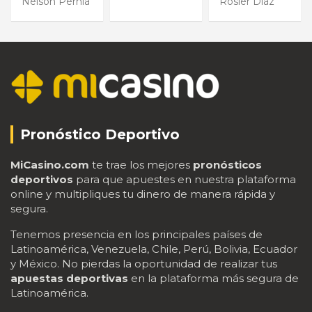
Nelson Pernia
Rosier Díaz
Pronóstico Deportivo
MiCasino.com
te trae los mejores
pronósticos
deportivos
para que apuestes en nuestra plataforma
online y multipliques tu dinero de manera rápida y
segura.
Tenemos presencia en los principales países de
Latinoamérica, Venezuela, Chile, Perú, Bolivia, Ecuador
y México. No pierdas la oportunidad de realizar tus
apuestas deportivas
en la plataforma más segura de
Latinoamérica.